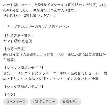
ハート型にカットした5号サイズケーキ（直径15センチ程度）のも
のを6分割したケーキがおひとつ必ず入ります。
それ以外で、3種お選びください。
※ナッツアレルギーの方はご遠慮ください
【配送方法・業者】
ヤマト運輸 宅急便
【出荷の目安】
約7日程度（入金確認日から起算。代引・後払い決済はご注文日か
ら起算）
【ツクツク商品カテゴリ】
食品・ドリンク
>
食品
>
フルーツ・果物
>
詰め合わせセット
、
食
品・ドリンク
>
食品
>
冷凍・レトルト・インスタント
>
冷凍
【ショップ商品カテゴリ】
【タグ】
ロースイーツ
グルテンフリー
砂糖不使用