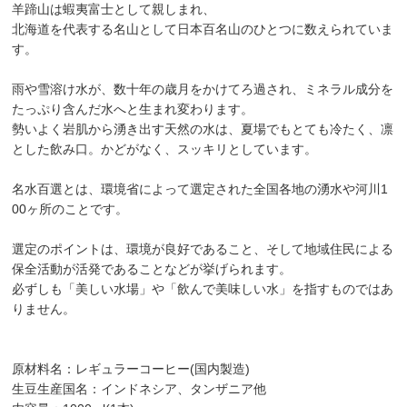
羊蹄山は蝦夷富士として親しまれ、
北海道を代表する名山として日本百名山のひとつに数えられていま
す。
雨や雪溶け水が、数十年の歳月をかけてろ過され、ミネラル成分を
たっぷり含んだ水へと生まれ変わります。
勢いよく岩肌から湧き出す天然の水は、夏場でもとても冷たく、凛
とした飲み口。かどがなく、スッキリとしています。
名水百選とは、環境省によって選定された全国各地の湧水や河川1
00ヶ所のことです。
選定のポイントは、環境が良好であること、そして地域住民による
保全活動が活発であることなどが挙げられます。
必ずしも「美しい水場」や「飲んで美味しい水」を指すものではあ
りません。
原材料名：レギュラーコーヒー(国内製造)
生豆生産国名：インドネシア、タンザニア他