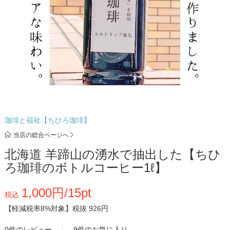
珈琲と福祉【ちひろ珈琲】
当店の総合ページへ
北海道 羊蹄山の湧水で抽出した【ちひ
ろ珈琲のボトルコーヒー1ℓ】
1,000円/15pt
税込
【軽減税率8%対象】
税抜 926円
0件のレビュー
9件のお気に入り