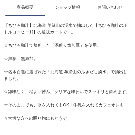
商品概要
ショップ情報
お問い合わせ
【ちひろ珈琲】北海道 羊蹄山の湧水で抽出した【ちひろ珈琲のボ
トルコーヒー1ℓ】の通販カートです。
☆ちひろ珈琲で焙煎した「深煎り焙煎豆」を使用。
☆無糖 無添加。
☆名水百選に選ばれた「北海道 羊蹄山のふきだし湧水」で抽出し
ました。
☆雑味なく、程よい苦み。クリアな味わいでスッキリと飲めます。
☆そのままでも、氷を入れてもOK！牛乳を入れてカフェオレも！
☆大切な方への贈り物にもどうぞ！