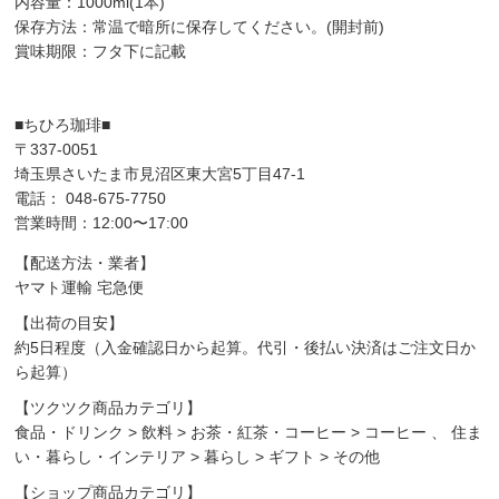
内容量：1000ml(1本)
保存方法：常温で暗所に保存してください。(開封前)
賞味期限：フタ下に記載
■ちひろ珈琲■
〒337-0051
埼玉県さいたま市見沼区東大宮5丁目47-1
電話： 048-675-7750
営業時間：12:00〜17:00
【配送方法・業者】
ヤマト運輸 宅急便
【出荷の目安】
約5日程度（入金確認日から起算。代引・後払い決済はご注文日か
ら起算）
【ツクツク商品カテゴリ】
食品・ドリンク
>
飲料
>
お茶・紅茶・コーヒー
>
コーヒー
、
住ま
い・暮らし・インテリア
>
暮らし
>
ギフト
>
その他
【ショップ商品カテゴリ】