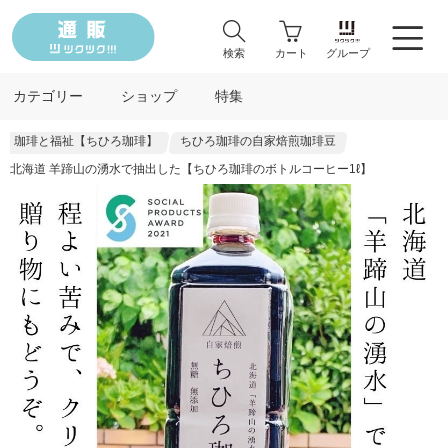
検索
カート
グループ
カテゴリー
ショップ
特集
珈琲と福祉【ちひろ珈琲】
ちひろ珈琲の自家焙煎珈琲豆
北海道 羊蹄山の湧水で抽出した【ちひろ珈琲のボトルコーヒー1ℓ】