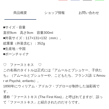
商品概要
ショップ情報
お問い合わせ
■サイズ・容量
直径9cm 高さ9cm 容量300ml
■外装サイズ：117×131×132（mm）、
総重量（外装含む）：352g
■生産地：中国
■ボーンチャイナ
♡ ファーストキス ♡
この名画のタイトルは正式には『アムールとプシュケー、子供た
ち』（アムールとプシュケーや、こどもたち、フランス語: L'Amou
r et Psyché, enfants）。
1890年にウィリアム・アドルフ・ブグローが制作した油彩画で
す。
通称「ファーストキス (The First Kiss)」と呼ばれてますが、誤っ
て「ファーストキス」と紹介されたのだそうです。