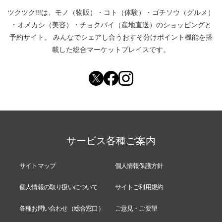
ツクツク!!!は、
モノ（物販）
・
コト（体験）
・
ゴチソウ（グルメ）
・
オメカシ（美容）
・
チョクバイ（産地直送）
のショッピングと
予約サイト。
みんなでシェアし合う
おすそ分けポイント機能
を搭
載した総合マーケットプレイスです。
サービス各種ご案内
サイトマップ
個人情報保護方針
個人情報の取り扱いについて
サイトご利用規約
各種お問い合わせ（総合窓口）
ご意見・ご要望