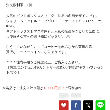
注文数制限：1個
人気のギフトボックス入りマグ、世界の名画デザインです。
ウィリアム・アドルフ・ブグロー「ファーストキス (The First
Kiss)」
ギフトボックスもマグ本体も、人気の名画がぐるりと全面に。
天使好きな方への贈り物にピッタリ♡♡♡
おうちにいながらにしてコーヒーを飲みながら芸術鑑賞。
贅沢なコーヒータイムになりそうです。
＊＊＊注意事項をご確認の上、ご購入ください。
［陶器/エンジェル柄/カントリー雑貨/天使雑貨/ギフト/プレゼン
ト/マグ］
※当店はご注文合計金額が
15,000円以上
で送料無料
0
0