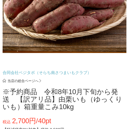
合同会社ベジタボ（そらち南さつまいもクラブ）
当店の総合ページへ
※予約商品 令和8年10月下旬から発
送 【訳アリ品】由栗いも（ゆっくり
いも）箱重量こみ10kg
2,700円/40pt
税込