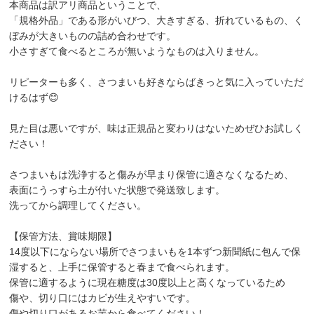
本商品は訳アリ商品ということで、
「規格外品」である形がいびつ、大きすぎる、折れているもの、く
ぼみが大きいものの詰め合わせです。
小さすぎて食べるところが無いようなものは入りません。
リピーターも多く、さつまいも好きならばきっと気に入っていただ
けるはず😊
見た目は悪いですが、味は正規品と変わりはないためぜひお試しく
ださい！
さつまいもは洗浄すると傷みが早まり保管に適さなくなるため、
表面にうっすら土が付いた状態で発送致します。
洗ってから調理してください。
【保管方法、賞味期限】
14度以下にならない場所でさつまいもを1本ずつ新聞紙に包んで保
湿すると、上手に保管すると春まで食べられます。
保管に適するように現在糖度は30度以上と高くなっているため
傷や、切り口にはカビが生えやすいです。
傷や切り口があるお芋から食べてください！