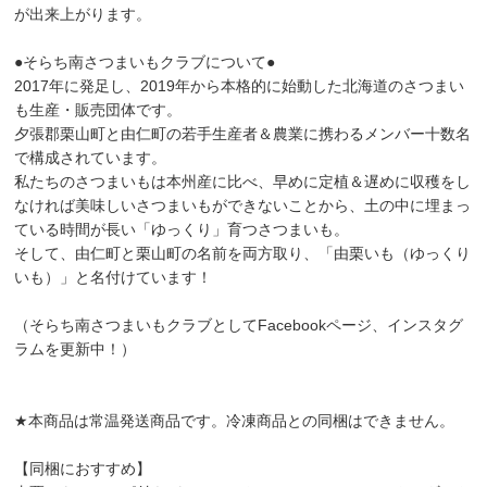
が出来上がります。
●そらち南さつまいもクラブについて●
2017年に発足し、2019年から本格的に始動した北海道のさつまい
も生産・販売団体です。
夕張郡栗山町と由仁町の若手生産者＆農業に携わるメンバー十数名
で構成されています。
私たちのさつまいもは本州産に比べ、早めに定植＆遅めに収穫をし
なければ美味しいさつまいもができないことから、土の中に埋まっ
ている時間が長い「ゆっくり」育つさつまいも。
そして、由仁町と栗山町の名前を両方取り、「由栗いも（ゆっくり
いも）」と名付けています！
（そらち南さつまいもクラブとしてFacebookページ、インスタグ
ラムを更新中！）
★本商品は常温発送商品です。冷凍商品との同梱はできません。
【同梱におすすめ】