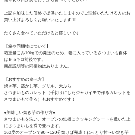
上記を加味した価格で提供いたしますのでご理解いただける方のお
買い上げよろしくお願いいたします🙇‍♀️
たくさん食べていただけると嬉しいです！
【箱や同梱物について】
箱重量こみ10kgでの発送のため、箱に入っているさつまいも自体
は９.5キロ前後です。
商品説明等の同梱物はありません。
【おすすめの食べ方】
焼き芋、蒸かし芋、グリル、天ぷら
さつまいものガレット（千切りにしたジャガイモで作るガレットを
さつまいもで作る）もおすすめです！
●美味しい焼き芋の作り方●
さつまいもを洗い、オーブンの鉄板にクッキングシートを敷いた上
にさつまいもを裸で並べます。
160度のオーブンで90〜120分焼けば完成！ねっとり甘〜い焼き芋