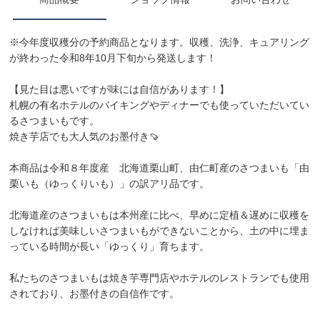
※今年度収穫分の予約商品となります。収穫、洗浄、キュアリング
が終わった令和8年10月下旬から発送します！
【見た目は悪いですが味には自信があります！】
札幌の有名ホテルのバイキングやディナーでも使っていただいてい
るさつまいもです。
焼き芋店でも大人気のお墨付き🍠
本商品は令和８年度産 北海道栗山町、由仁町産のさつまいも「由
栗いも（ゆっくりいも）」の訳アリ品です。
北海道産のさつまいもは本州産に比べ、早めに定植＆遅めに収穫を
しなければ美味しいさつまいもができないことから、土の中に埋ま
っている時間が長い「ゆっくり」育ちます。
私たちのさつまいもは焼き芋専門店やホテルのレストランでも使用
されており、お墨付きの自信作です。