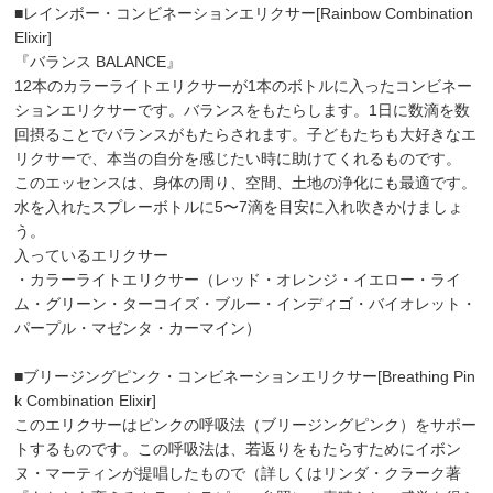
■レインボー・コンビネーションエリクサー[Rainbow Combination
Elixir]
『バランス BALANCE』
12本のカラーライトエリクサーが1本のボトルに入ったコンビネー
ションエリクサーです。バランスをもたらします。1日に数滴を数
回摂ることでバランスがもたらされます。子どもたちも大好きなエ
リクサーで、本当の自分を感じたい時に助けてくれるものです。
このエッセンスは、身体の周り、空間、土地の浄化にも最適です。
水を入れたスプレーボトルに5〜7滴を目安に入れ吹きかけましょ
う。
入っているエリクサー
・カラーライトエリクサー（レッド・オレンジ・イエロー・ライ
ム・グリーン・ターコイズ・ブルー・インディゴ・バイオレット・
パープル・マゼンタ・カーマイン）
■ブリージングピンク・コンビネーションエリクサー[Breathing Pin
k Combination Elixir]
このエリクサーはピンクの呼吸法（ブリージングピンク）をサポー
トするものです。この呼吸法は、若返りをもたらすためにイボン
ヌ・マーティンが提唱したもので（詳しくはリンダ・クラーク著