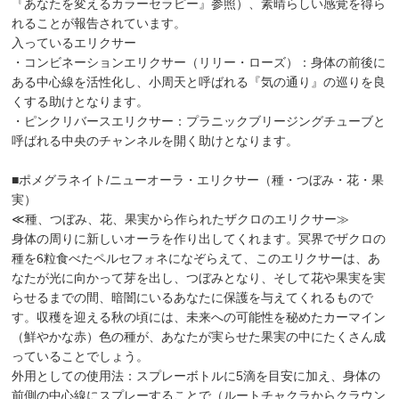
『あなたを変えるカラーセラピー』参照）、素晴らしい感覚を得ら
れることが報告されています。
入っているエリクサー
・コンビネーションエリクサー（リリー・ローズ）：身体の前後に
ある中心線を活性化し、小周天と呼ばれる『気の通り』の巡りを良
くする助けとなります。
・ピンクリバースエリクサー：プラニックブリージングチューブと
呼ばれる中央のチャンネルを開く助けとなります。
■ポメグラネイト/ニューオーラ・エリクサー（種・つぼみ・花・果
実）
≪種、つぼみ、花、果実から作られたザクロのエリクサー≫
身体の周りに新しいオーラを作り出してくれます。冥界でザクロの
種を6粒食べたペルセフォネになぞらえて、このエリクサーは、あ
なたが光に向かって芽を出し、つぼみとなり、そして花や果実を実
らせるまでの間、暗闇にいるあなたに保護を与えてくれるもので
す。収穫を迎える秋の頃には、未来への可能性を秘めたカーマイン
（鮮やかな赤）色の種が、あなたが実らせた果実の中にたくさん成
っていることでしょう。
外用としての使用法：スプレーボトルに5滴を目安に加え、身体の
前側の中心線にスプレーすることで（ルートチャクラからクラウン