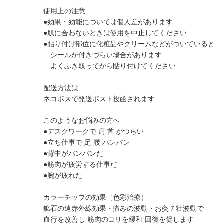
使用上の注意
●効果・効能については個人差があります
●肌に合わないときは使用を中止してください
●貼り付け部位に化粧品やクリームなどがついていると
シールが付きづらい場合があります
よくふき取ってから貼り付けてください
配送方法は
ネコポスで発送ポスト投函されます
このようなお悩みの方へ
●デスクワークで 肩 首 がつらい
●立ち仕事で 足 腰 パンパン
●背中がバンバンだ
●筋肉が疲労する仕事だ
●腕が疲れた
カラーチップの効果（色彩治療）
鉱石の遠赤外線効果・痛みの波動・お灸７壮波動で
血行を改善し 筋肉のコリを緩和 回復を促します