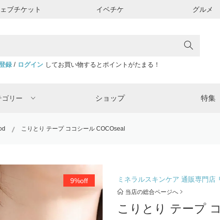
ウェブチケット
イベチケ
グルメ
登録
/
ログイン
してお買い物するとポイントがたまる！
ショップ
特集
テゴリー
od
こりとり テープ ココシール COCOseal
ミネラルスキンケア 通販専門店
9%off
当店の総合ページへ
こりとり テープ ココ