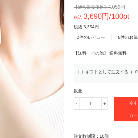
4,059円
【通常販売価格】
3,690円/100pt
税込
税抜 3,354円
2件のレビュー
5件のお
【送料・その他】
送料無料
ギフトとして注文する（+
数量
今す
-
+
カー
注文数制限：10個