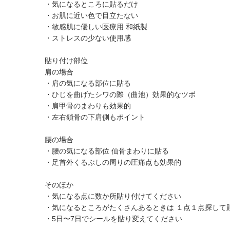
・気になるところに貼るだけ
・お肌に近い色で目立たない
・敏感肌に優しい医療用 和紙製
・ストレスの少ない使用感
貼り付け部位
肩の場合
・肩の気になる部位に貼る
・ひじを曲げたシワの際（曲池）効果的なツボ
・肩甲骨のまわりも効果的
・左右鎖骨の下肩側もポイント
腰の場合
・腰の気になる部位 仙骨まわりに貼る
・足首外くるぶしの周りの圧痛点も効果的
そのほか
・気になる点に数か所貼り付けてください
・気になるところがたくさんあるときは １点１点探
・5日〜7日でシールを貼り変えてください