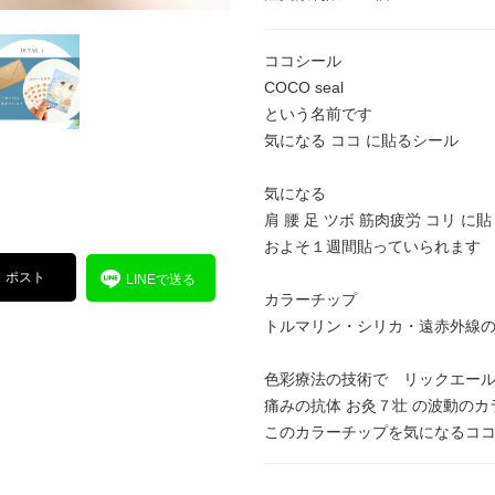
ココシール
COCO seal
という名前です
気になる ココ に貼るシール
気になる
肩 腰 足 ツボ 筋肉疲労 コリ に
およそ１週間貼っていられます
ポスト
LINEで送る
カラーチップ
トルマリン・シリカ・遠赤外線の
色彩療法の技術で リックエール
痛みの抗体 お灸７壮 の波動の
このカラーチップを気になるコ