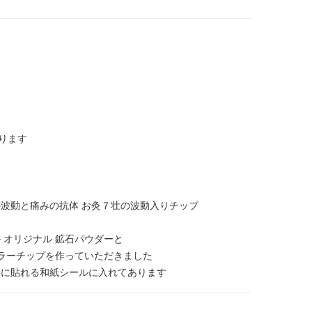
貼ります
波動と痛みの抗体 お灸７壮の波動入りチップ
 オリジナル 鉱石パウダーと
カラーチップを作っていただきました
コに貼れる和紙シールに入れてあります