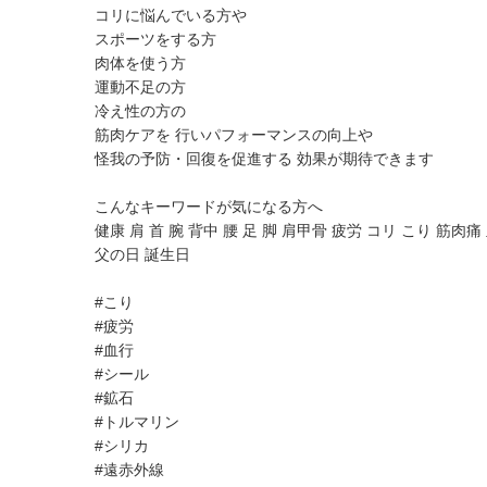
コリに悩んでいる方や
スポーツをする方
肉体を使う方
運動不足の方
冷え性の方の
筋肉ケアを 行いパフォーマンスの向上や
怪我の予防・回復を促進する 効果が期待できます
こんなキーワードが気になる方へ
健康 肩 首 腕 背中 腰 足 脚 肩甲骨 疲労 コリ こり 筋
父の日 誕生日
#こり
#疲労
#血行
#シール
#鉱石
#トルマリン
#シリカ
#遠赤外線