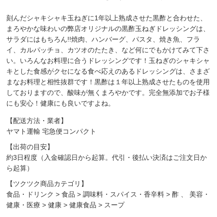
刻んだシャキシャキ玉ねぎに1年以上熟成させた黒酢と合わせた、
まろやかな味わいの弊店オリジナルの黒酢玉ねぎドレッシングは、
サラダにはもちろん!!焼肉、ハンバーグ、パスタ、焼き魚、フラ
イ、カルパッチョ、カツオのたたき、など何にでもかけてみて下さ
い。いろんなお料理に合うドレッシングです！玉ねぎのシャキシャ
キとした食感がクセになる食べ応えのあるドレッシングは、さまざ
まなお料理と相性抜群です！黒酢は１年以上熟成させたものを使用
しておりますので、酸味が無くまろやかです。完全無添加でお子様
にも安心！健康にも良いですよね。
【配送方法・業者】
ヤマト運輸 宅急便コンパクト
【出荷の目安】
約3日程度（入金確認日から起算。代引・後払い決済はご注文日か
ら起算）
【ツクツク商品カテゴリ】
食品・ドリンク
>
食品
>
調味料・スパイス・香辛料
>
酢
、
美容・
健康・医療
>
健康
>
健康食品
>
スープ