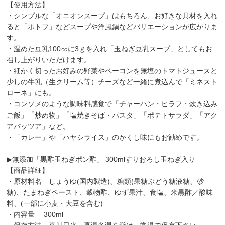
【使用方法】
・シンプルな「オニオンスープ」はもちろん、お好きな具材を入れ
ると「ポトフ」などスープや洋風鍋などバリエーションが広がりま
す。
・温めた豆乳100㏄に3ｇを入れ「玉ねぎ豆乳スープ」としてもお
召し上がりいただけます。
・細かく切ったお好みの野菜やベーコンを無塩のトマトジュースと
少しの牛乳（生クリーム等）チーズなど一緒に煮込んで「ミネスト
ローネ」にも。
・コンソメのような調味料感覚で「チャーハン・ピラフ・炊き込み
ご飯」「炒め物」「塩焼きそば・パスタ」「ポテトサラダ」「アク
アパッツア」など。
・「カレー」や「ハヤシライス」のかくし味にもお勧めです。
▶︎無添加「黒酢玉ねぎポン酢」 300mlすりおろし玉ねぎ入り
【商品詳細】
・原材料名 しょうゆ(国内製造)、糖類(果糖ぶどう糖液糖、砂
糖)、たまねぎペースト、穀物酢、ゆず果汁、食塩、米黒酢／酸味
料、(一部に小麦・大豆を含む)
・内容量 300ml