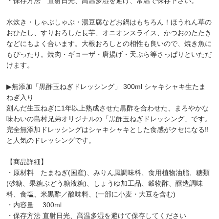
・保存方法 直射日光、高温多湿を避け、常温で保存下さい。
水炊き・しゃぶしゃぶ・湯豆腐などお鍋はもちろん！ほうれん草の
おひたし、すりおろした長芋、オニオンスライス、かつおのたたき
などにもよく合います。大根おろしとの相性も良いので、焼き魚に
もぴったり。焼肉・ギョーザ・唐揚げ・天ぷら等さっぱりといただ
けます。
▶︎無添加「黒酢玉ねぎドレッシング」 300ml シャキシャキ生たま
ねぎ入り
刻んだ生玉ねぎに1年以上熟成させた黒酢を合わせた、まろやかな
味わいの島村兄弟オリジナルの「黒酢玉ねぎドレッシング」です。
完全無添加ドレッシングはシャキシャキとした食感がクセになる!!
と人気のドレッシングです。
【商品詳細】
・原材料 たまねぎ(国産)、みりん風調味料、食用植物油脂、糖類
(砂糖、果糖ぶどう糖液糖)、しょうゆ加工品、穀物酢、醸造調味
料、食塩、米黒酢／酸味料、(一部に小麦・大豆を含む)
・内容量 300ml
・保存方法 直射日光、高温多湿を避けて保存してください