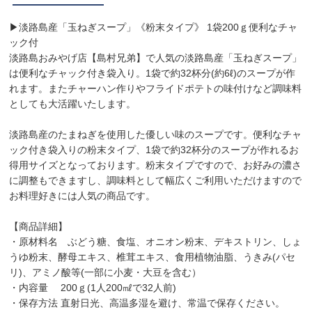
▶︎淡路島産「玉ねぎスープ」《粉末タイプ》 1袋200ｇ便利なチャ
ック付
淡路島おみやげ店【島村兄弟】で人気の淡路島産「玉ねぎスープ」
は便利なチャック付き袋入り。1袋で約32杯分(約6ℓ)のスープが作
れます。またチャーハン作りやフライドポテトの味付けなど調味料
としても大活躍いたします。
淡路島産のたまねぎを使用した優しい味のスープです。便利なチャ
ック付き袋入りの粉末タイプ、1袋で約32杯分のスープが作れるお
得用サイズとなっております。粉末タイプですので、お好みの濃さ
に調整もできますし、調味料として幅広くご利用いただけますので
お料理好きには人気の商品です。
【商品詳細】
・原材料名 ぶどう糖、食塩、オニオン粉末、デキストリン、しょ
うゆ粉末、酵母エキス、椎茸エキス、食用植物油脂、うきみ(パセ
リ)、アミノ酸等(一部に小麦・大豆を含む）
・内容量 200ｇ(1人200㎖で32人前)
・保存方法 直射日光、高温多湿を避け、常温で保存ください。