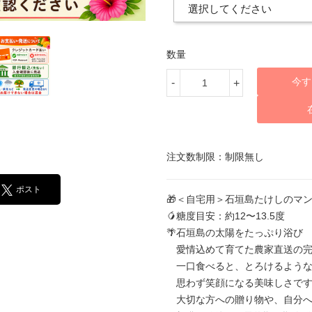
数量
今す
-
+
注文数制限：制限無し
ポスト
🎁＜自宅用＞石垣島たけしのマン
🥭糖度目安：約12〜13.5度
🌴石垣島の太陽をたっぷり浴び
愛情込めて育てた農家直送の完
一口食べると、とろけるような
思わず笑顔になる美味しさです
大切な方への贈り物や、自分へ