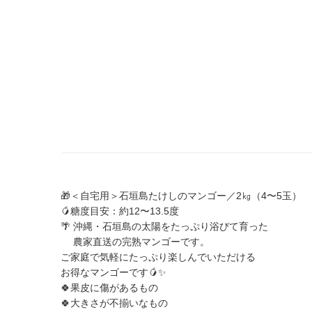
🎁＜自宅用＞石垣島たけしのマンゴー／2㎏（4〜5玉）
🥭糖度目安：約12〜13.5度
🌴 沖縄・石垣島の太陽をたっぷり浴びて育った
農家直送の完熟マンゴーです。
ご家庭で気軽にたっぷり楽しんでいただける
お得なマンゴーです🥭✨
🍀果皮に傷があるもの
🍀大きさが不揃いなもの