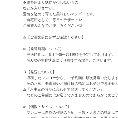
🍀贈答用より糖度が少し低いもの
などが入りますが、
愛情を込めて育てた美味しいマンゴーです。
ご自宅用として、毎日のデザートや
ご家族みんなでお楽しみください😊
⚠️【ご注文前に必ずご確認ください】
📅【発送時期について】
発送時期は、6月下旬〜7月末頃を予定しております。
※天候や生育状況により前後する場合がございます。
🥭【発送について】
収穫したマンゴーから、ご予約順に順次発送いたしま
そのため、発送日やお届け日の指定はお受けできませ
⚠️「お中元の時期に合わせて発送してください」
などのご希望にはお応えできませんのであらかじめご
🌿【個数・サイズについて】
マンゴーは自然の作物のため、玉数・大きさの指定は