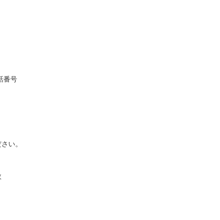
話番号
さい。
数