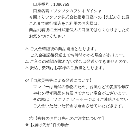
口座番号：1386759
口座名義：ツクツクカブシキガイシャ
今回よりツクツク株式会社指定口座への【先払い】に変
これまで銀行振込をご利用のお客様は、
商品到着後に王田武志個人の口座ではなくなりました
お気をつけください
⚠️ ご入金確認後の商品発送となります。
ご入金確認後発送までお時間かかる場合があります。
⚠️ ご入金の確認が取れない場合は発送ができませんので
⚠️ 振込手数料はお客様のご負担となります。
🌿【自然災害等による発送について】
マンゴーは自然の作物のため、台風などの災害や病気
やむを得ず商品をお届けできない場合がございま
その際は、ツクツク!!メッセージよりご連絡させてい
ご入金いただいた代金は返金させていただきます。
📦【複数のお届け先へのご注文について】
🍀 お届け先が2件の場合