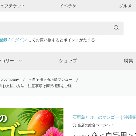
ウェブチケット
イベチケ
グルメ
登録
/
ログイン
してお買い物するとポイントがたまる！
ショップ
特集
テゴリー
company
＜自宅用＞石垣島マンゴー
※お支払い方法・注意事項は商品概要をご確..
石垣島たけしのマンゴー｜沖縄完熟マン
当店の総合ページへ
🥭＜自宅用