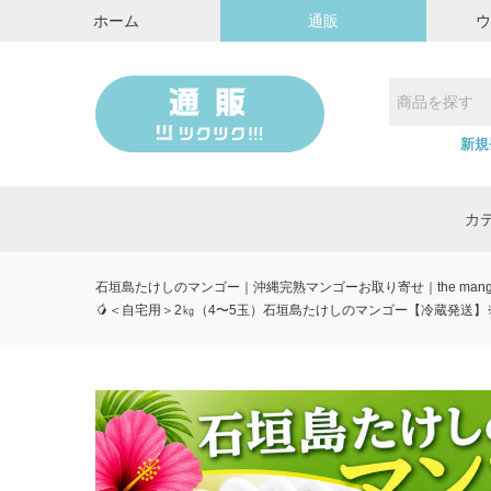
ホーム
通販
新規
カ
石垣島たけしのマンゴー｜沖縄完熟マンゴーお取り寄せ｜the mango 
🥭＜自宅用＞2㎏（4〜5玉）石垣島たけしのマンゴー【冷蔵発送】