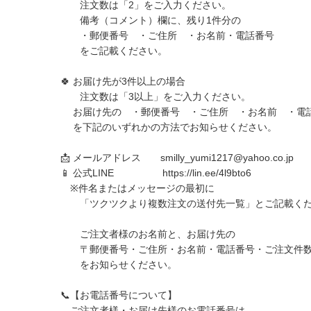
注文数は「2」をご入力ください。
備考（コメント）欄に、残り1件分の
・郵便番号 ・ご住所 ・お名前・電話番号
をご記載ください。
🍀 お届け先が3件以上の場合
注文数は「3以上」をご入力ください。
お届け先の ・郵便番号 ・ご住所 ・お名前 ・電
を下記のいずれかの方法でお知らせください。
📩 メールアドレス
smilly_yumi1217@yahoo.co.jp
📱 公式LINE
https://lin.ee/4l9bto6
※件名またはメッセージの最初に
「ツクツクより複数注文の送付先一覧」とご記載くだ
ご注文者様のお名前と、お届け先の
〒郵便番号・ご住所・お名前・電話番号・ご注文件
をお知らせください。
📞【お電話番号について】
ご注文者様・お届け先様のお電話番号は