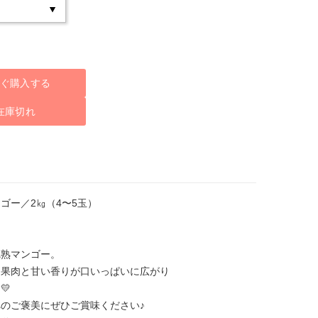
ぐ購入する
在庫切れ
ゴー／2㎏（4〜5玉）
熟マンゴー。
果肉と甘い香りが口いっぱいに広がり
💛
のご褒美にぜひご賞味ください♪