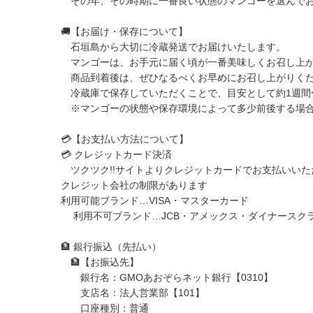
その年、その時期に一番良い状態のマンゴーを選んでお
🚚【お届け・保存について】
石垣島から大切に冷蔵発送でお届けいたします。
マンゴーは、お手元に届く頃が一番美味しくお召し上が
商品到着後は、ぜひなるべくお早めにお召し上がりく
冷蔵庫で保存していただくことで、目安として約1週間
※マンゴーの状態や保存環境によって多少前後する場合
💳【お支払い方法について】
💳 クレジットカード決済
ツクツク!!サイトよりクレジットカードでお支払いいた
クレジット会社の制限があります
利用可能ブランド…VISA・マスターカード
利用不可ブランド…JCB・アメックス・ダイナースク
🏦 銀行振込（先払い）
🏦【お振込先】
銀行名：GMOあおぞらネット銀行【0310】
支店名：法人営業部【101】
口座種別：普通