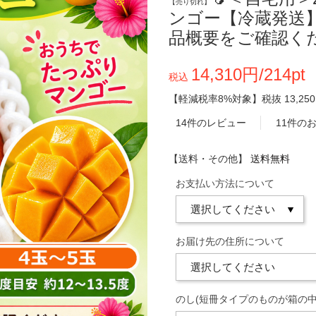
【売り切れ】
ンゴー【冷蔵発送
品概要をご確認く
14,310円/214pt
税込
【軽減税率8%対象】
税抜
13,25
14件のレビュー
11件の
【送料・その他】
送料無料
お支払い方法について
お届け先の住所について
のし(短冊タイプのものが箱の中