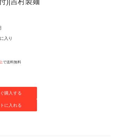
付)|吉村製麺
円
気に入り
以上
で送料無料
ぐ購入する
トに入れる