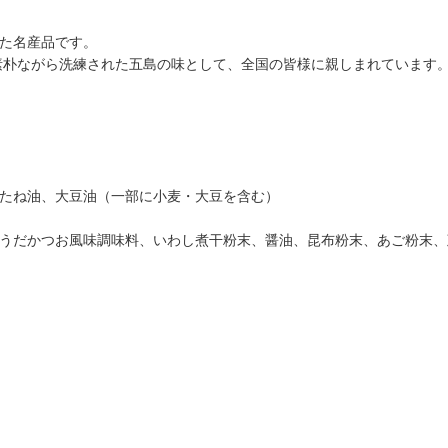
げた名産品です。
素朴ながら洗練された五島の味として、全国の皆様に親しまれています
なたね油、大豆油（一部に小麦・大豆を含む）
そうだかつお風味調味料、いわし煮干粉末、醤油、昆布粉末、あご粉末、