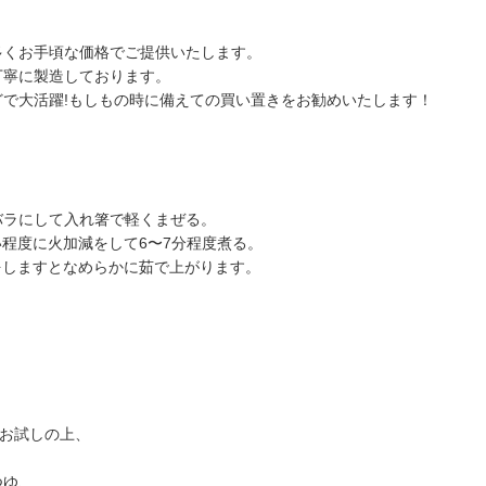
多くお手頃な価格でご提供いたします。
丁寧に製造しております。
で大活躍!もしもの時に備えての買い置きをお勧めいたします！
バラバラにして入れ箸で軽くまぜる。
い程度に火加減をして6〜7分程度煮る。
をしますとなめらかに茹で上がります。
。
てお試しの上、
つゆ、