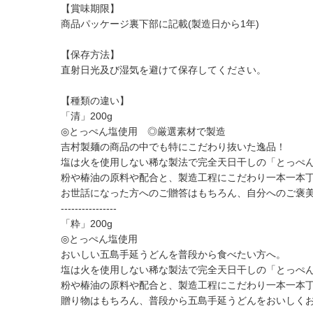
【賞味期限】
商品パッケージ裏下部に記載(製造日から1年)
【保存方法】
直射日光及び湿気を避けて保存してください。
【種類の違い】
「清」200g
◎とっぺん塩使用 ◎厳選素材で製造
吉村製麺の商品の中でも特にこだわり抜いた逸品！
塩は火を使用しない稀な製法で完全天日干しの「とっぺ
粉や椿油の原料や配合と、製造工程にこだわり一本一本
お世話になった方へのご贈答はもちろん、自分へのご褒
----------------
「粋」200g
◎とっぺん塩使用
おいしい五島手延うどんを普段から食べたい方へ。
塩は火を使用しない稀な製法で完全天日干しの「とっぺ
粉や椿油の原料や配合と、製造工程にこだわり一本一本
贈り物はもちろん、普段から五島手延うどんをおいしく