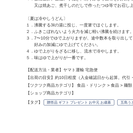
又は焼あご、煮干しのだしで作ったつゆ等でお召し上
〔夏は冷やしうどん〕
１．沸騰する3ℓの湯に投じ、一度箸でほぐします。
２．ふきこぼれないよう火力を減じ軽い沸騰を続けます
３．7〜10分でゆで上がりますが、途中数本を取り出し
好みの加減にゆで上げてください。
４．ゆで上がりをざるに移し、流水で冷やします。
５．味はゆで上がりが一番です。
【配送方法・業者】ヤマト運輸 宅急便
【出荷の目安】約10日程度（入金確認日から起算。代引
【ツクツク商品カテゴリ】
食品・ドリンク
>
食品
>
麺類
【ショップ商品カテゴリ】
【タグ】
贈答品 ギフト プレゼント お中元 お歳暮
五島う