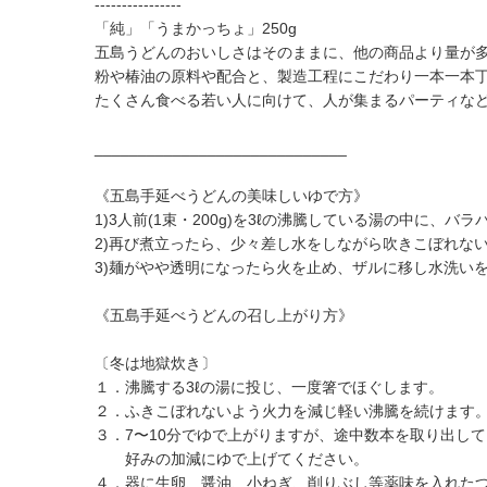
----------------
「純」「うまかっちょ」250g
五島うどんのおいしさはそのままに、他の商品より量が
粉や椿油の原料や配合と、製造工程にこだわり一本一本
たくさん食べる若い人に向けて、人が集まるパーティなど
_____________________________
《五島手延べうどんの美味しいゆで方》
1)3人前(1束・200g)を3ℓの沸騰している湯の中に、
2)再び煮立ったら、少々差し水をしながら吹きこぼれな
3)麺がやや透明になったら火を止め、ザルに移し水洗い
《五島手延べうどんの召し上がり方》
〔冬は地獄炊き〕
１．沸騰する3ℓの湯に投じ、一度箸でほぐします。
２．ふきこぼれないよう火力を減じ軽い沸騰を続けます
３．7〜10分でゆで上がりますが、途中数本を取り出し
好みの加減にゆで上げてください。
４．器に生卵、醤油、小ねぎ、削りぶし等薬味を入れた