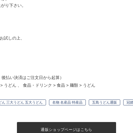
がり下さい。
。
てお試しの上、
・後払い決済はご注文日から起算）
>
うどん
、
食品・ドリンク
>
食品
>
麺類
>
うどん
どん 三大うどん 五大うどん
名物 名産品 特産品
五島うどん通販
冠婚
通販ショップページはこちら