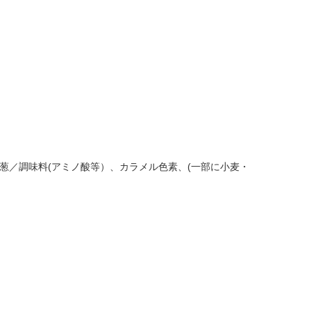
。
葱／調味料(アミノ酸等）、カラメル色素、(一部に小麦・