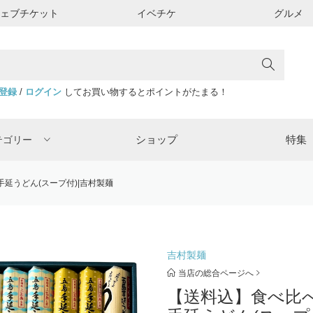
ウェブチケット
イベチケ
グルメ
登録
/
ログイン
してお買い物するとポイントがたまる！
ショップ
特集
テゴリー
延うどん(スープ付)|吉村製麺
吉村製麺
当店の総合ページへ
【送料込】食べ比