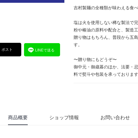
吉村製麺の全種類が味わえる食
塩は火を使用しない稀な製法で
粉や椿油の原料や配合と、製造
贈り物はもちろん、普段から五
す。
ポスト
LINEで送る
〜贈り物にもどうぞ〜
御中元・御歳暮のほか、法要・
料で熨斗や包装を承っておりま
商品概要
ショップ情報
お問い合わせ