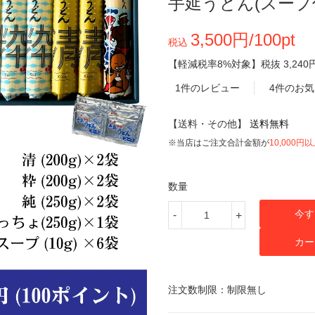
手延うどん(スープ
3,500円/100pt
税込
【軽減税率8%対象】
税抜
3,240
1件のレビュー
4件のお
【送料・その他】
送料無料
※当店はご注文合計金額が
10,000円
数量
今す
-
+
カー
注文数制限：制限無し