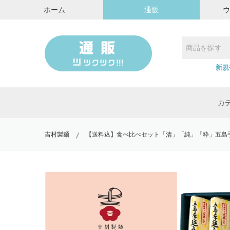
ホーム
通販
新規
カ
吉村製麺
【送料込】食べ比べセット「清」「純」「粋」五島手