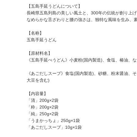
【五島手延うどんについて】
長崎県五島列島の美しい風土と、300年の伝統が創り上
なめらかな舌ざわりと腰の強さは、独特な風味を生み、
【名称】
五島手延うどん
【原材料名】
《五島手延べうどん》小麦粉(国内製造)、食塩、椿油、
《あごだしスープ》食塩(国内製造)、砂糖、粉末醤油、
大豆を含む)
【内容量】
「清」200g×2袋
「粋」200g×2袋
「純」250g×2袋
「うまかっちょ」250g×1袋
「あごだしスープ」10g×1袋