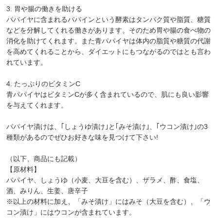
3. 胃や腸の働きを助ける
パパイヤに含まれるパパインという酵素はタンパク質や脂質、糖質
などを分解してくれる働きがあります。そのため胃や腸の食べ物の
消化を助けてくれます。また青パパイヤは体内の脂質や糖質の代謝
を高めてくれることから、ダイエットにもつながるのではとも言わ
れています。
4. たっぷりのビタミンC
青パパイヤはビタミンCが多く含まれているので、肌にも良い影響
を与えてくれます。
パパイヤ漬けは、｢しょうゆ漬け｣と｢みそ漬け｣、｢ウコン漬け｣の3
種類があるのでぜひお好きな味を見つけて下さい!
（以下、商品にも記載）
【原材料】
パパイヤ、しょうゆ（小麦、大豆を含む）、ザラメ、酢、食塩、
酒、みりん、生姜、唐辛子
※以上の材料に加え、「みそ漬け」にはみそ（大豆を含む）、「ウ
コン漬け」にはウコンが含まれています。