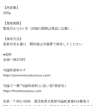
【内容量】
200g
【賞味期限】
製造日から3ヶ月（詳細の期限は商品に記載）。
【保存方法】
直射日光を避け、開封後は冷蔵庫で保存してください
●送料
全国一律370円
与論民俗村ＨＰ
https://yoronminzokumura.com/
与論で一番｢与論民俗村｣に近い宿｢星砂荘｣
https://hoshizunasou.com
住所：〒891-9306 鹿児島県大島郡与論町麦屋616番地３