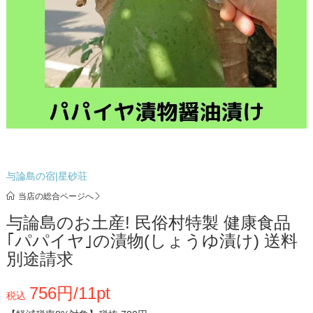
与論島の宿|星砂荘
当店の総合ページへ
与論島のお土産! 民俗村特製 健康食品
｢パパイヤ｣の漬物(しょうゆ漬け) 送料
別途請求
756円/11pt
税込