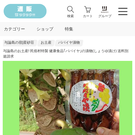
検索
カート
グループ
カテゴリー
ショップ
特集
与論島の宿|星砂荘
お土産
パパイヤ漬物
与論島のお土産! 民俗村特製 健康食品｢パパイヤ｣の漬物(しょうゆ漬け) 送料別
途請求