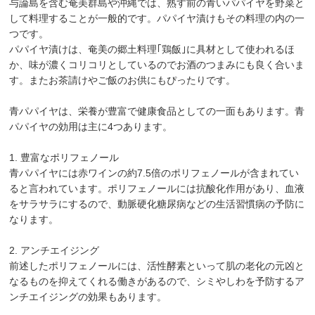
与論島を含む奄美群島や沖縄では、熟す前の青いパパイヤを野菜と
して料理することが一般的です。パパイヤ漬けもその料理の内の一
つです。
パパイヤ漬けは、奄美の郷土料理｢鶏飯｣に具材として使われるほ
か、味が濃くコリコリとしているのでお酒のつまみにも良く合いま
す。またお茶請けやご飯のお供にもぴったりです。
青パパイヤは、栄養が豊富で健康食品としての一面もあります。青
パパイヤの効用は主に4つあります。
1. 豊富なポリフェノール
青パパイヤには赤ワインの約7.5倍のポリフェノールが含まれてい
ると言われています。ポリフェノールには抗酸化作用があり、血液
をサラサラにするので、動脈硬化糖尿病などの生活習慣病の予防に
なります。
2. アンチエイジング
前述したポリフェノールには、活性酵素といって肌の老化の元凶と
なるものを抑えてくれる働きがあるので、シミやしわを予防するア
ンチエイジングの効果もあります。