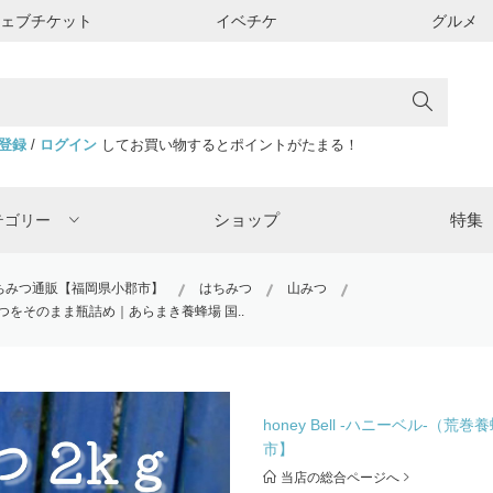
ウェブチケット
イベチケ
グルメ
登録
/
ログイン
してお買い物するとポイントがたまる！
ショップ
特集
テゴリー
粋はちみつ通販【福岡県小郡市】
はちみつ
山みつ
つをそのまま瓶詰め｜あらまき養蜂場 国..
honey Bell -ハニーベル-
市】
当店の総合ページへ