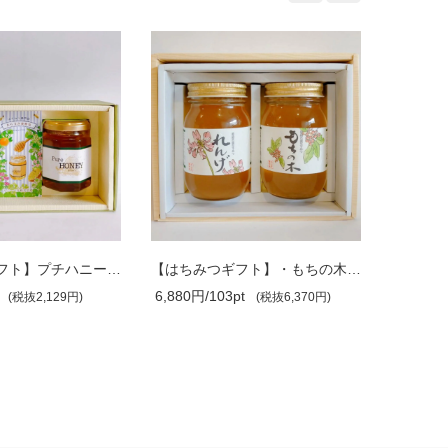
【はちみつギフト】・もちの木・れんげ 6..
【はちみつギフト】・もちの木・山みつ 6..
t
6,200円/93pt
4,600円/
(税抜6,370円)
(税抜5,740円)