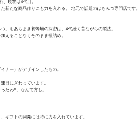
れ、現在は4代目。
た新たな商品作りにも力を入れる。 地元で話題のはちみつ専門店です
みつ」をあらまき養蜂場の採密は、4代続く昔ながらの製法。
を加えることなくそのまま瓶詰め。
。
ザイナー）がデザインしたもの。
、連日にぎわっています。
ったわ!!」なんて方も。
う、ギフトの開発には特に力を入れています。