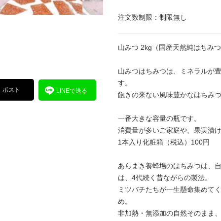
注文数制限：制限無し
山みつ 2kg（国産天然純はちみ
山みつはちみつは、ミネラルが
す。
ポスト
LINEで送る
飽きの来ない風味豊かなはちみ
一番大きな容量の瓶です。
消費量が多いご家庭や、果実漬
1本入り化粧箱（税込）100円
あらまき養蜂場のはちみつは、
は、4代続く昔ながらの製法。
ミツバチたちが一生懸命集めて
め。
非加熱・無添加の自然そのまま