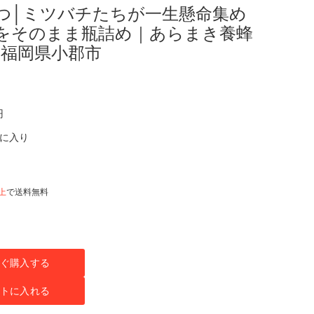
ちみつ│ミツバチたちが一生懸命集め
をそのまま瓶詰め｜あらまき養蜂
 福岡県小郡市
円
気に入り
以上
で送料無料
ぐ購入する
トに入れる