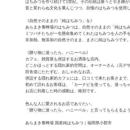
はちみつを作り続けて1世紀。その伝統は脈々と引き継が
昔と変わらぬ文化を重んじつつ、自慢のはちみつを使用し
《自然そのままの「純はちみつ」を》
あらまき養蜂場のはちみつは、自然そのままの「純はち
ミツバチたちが一生懸命集めてくれたはちみつを人の手
非加熱、無添加の自然そのまま、まさに純はちみつです
《贈り物に迷ったら、ハニーベル》
カフェ、雑貨屋も併設するお洒落な店内。
どこかほっとする隠れ家的空間は、オーナーさん（元デ
田舎道にたたずむ、おしゃれなお店。
併設する隠れ家的カフェには、口コミで来たお客さまで
初めて訪れるお客様は、「カーナビを使っても、迷っちゃ
お店に到着した時の感動は、格別です。
色んな人に愛されるお店でありたい。
「贈り物に迷ったら、ハニーベル」と言ってもらえるよ
あらまき養蜂場 国産純はちみつ｜福岡県小郡市