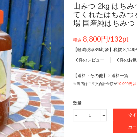
山みつ 2kg は
てくれたはちみつ
場 国産純はちみつ
8,800円/132pt
税込
【軽減税率8%対象】
税抜
8,149
0件のレビュー
0件のお
【送料・その他】
送料一覧
※当店はご注文合計金額が
10,000円
数量
今す
-
+
カー