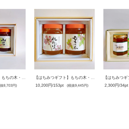
【はちみつギフト】もちの木・れんげ 1kg..
【はちみつギフト】プチハニー ・もちの..
2,300円/34pt
6,880円/103p
税抜9,445円)
(税抜2,129円)