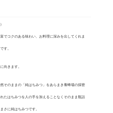
つ）
豊富でコクのある味わい、お料理に深みを出してくれま
つです。
けに向きます。
自然そのままの「純はちみつ」をあらまき養蜂場の採密
くれたはちみつを人の手を加えることなくそのまま瓶詰
、まさに純はちみつです。