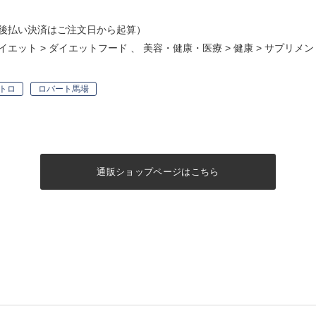
後払い決済はご注文日から起算）
イエット
>
ダイエットフード
、
美容・健康・医療
>
健康
>
サプリメン
トロ
ロバート馬場
通販ショップページはこちら