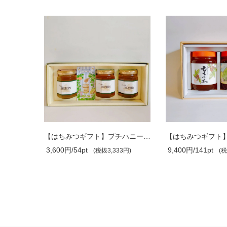
【はちみつギフト】プチハニー ・もちの..
【はちみつギフト】もちの木・山みつ 1kg..
9,400円/141pt
10,200円/153pt
3円)
(税抜8,703円)
(