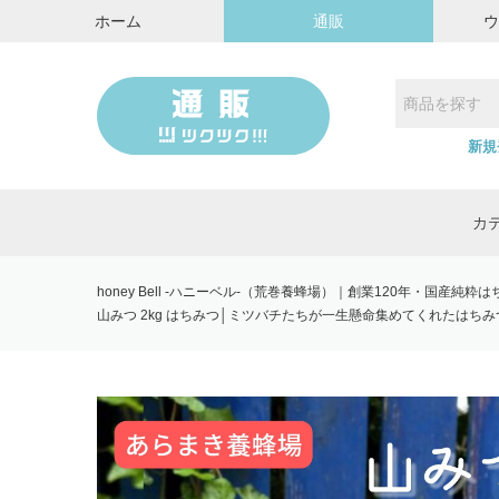
ホーム
通販
新規
カ
honey Bell -ハニーベル-（荒巻養蜂場）｜創業120年・国産純
山みつ 2kg はちみつ│ミツバチたちが一生懸命集めてくれたはちみ