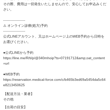
その際、費用は一切発生いたしませんので、安心してお申込みくだ
さい。
------------------
⚠️ オンライン診療(処方)予約
------------------
公式LINEアカウント、又はホームページ上のWEB予約から日時を
お選びください。
●公式LINEから予約
https://line.me/R/ti/p/@340mhoip?ts=07191712&amp;oat_content
=url
●WEB予約
https://reservation.medical-force.com/c/b465b3ed69a5454da5c64
e8213450625
【配送方法・業者】
その他
【出荷の目安】