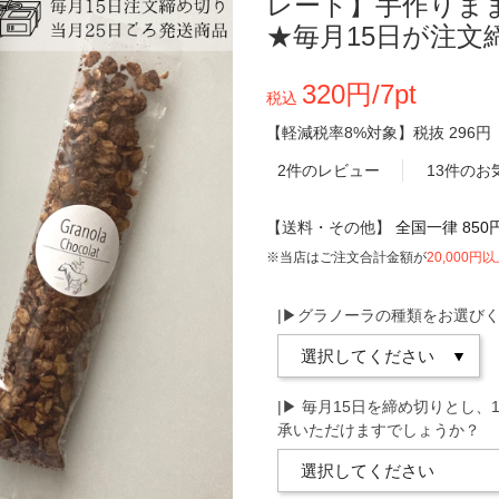
レート】手作りまま
★毎月15日が注文
320円/7pt
税込
【軽減税率8%対象】
税抜
296円
2件のレビュー
13件のお
【送料・その他】
全国一律 850
※当店はご注文合計金額が
20,000円
|▶︎グラノーラの種類をお選び
|▶︎ 毎月15日を締め切りと
承いただけますでしょうか？