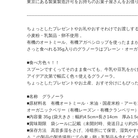
東京にある製菓製造許可をお持ちのお菓子屋さんをお借り
------------------------------------------------------------------------
ちょっとしたプレゼントやお礼やおすそわけでお渡しする
小麦粉・乳製品・卵不使用 。
有機のオートミール、有機アガペシロップを使ったまま
さっと食べれる35g入りのグラノーラはプレーン・オー
■食べ方色々！！
スプーンですくってそのまま食べても、牛乳や豆乳をかけ
アイデア次第で幅広く色々使えるグラノーラ。
ちょっとしたプレゼントやお土産、おすそ分けにもぴっ
■名称 グラノーラ
■原材料名 有機オートミール・米油・国産米粉・アーモ
オーガニックベリー（有機レーズン・有機クランベリー）
■内容量 35g (袋大きさ：幅約4.5cm×長さ14cm 厚み1.5c
■賞味期限 袋シールに記載（未開封時、発送日より約2
■保存方法 高音多湿をさげ、冷暗所にて保管。湿気や
⚠️ この製品の製造場所にて小麦・卵・乳製品を含むア