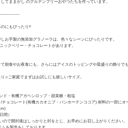
してままがし.のグルテンフリーおやつたちを作っています。
--------------
のにもぴったり!!
がしお手製の無添加グラノーラは、色々なシーンにぴったりです。
ガニックベリー・チョコレートがあります。
て朝食やお夜食にも、さらにはアイスのトッピングや皿盛りの飾りでも
たり♫ご家庭でまずはお試しにも嬉しいサイズ。
ンド・有機アガペシロップ・甜菜糖・粗塩
/チョコレート(有機カカオニブ・バンホーテンココア):材料の一部
m)
5日間）
すいので開封後はしっかりと封をとじ、お早めにお召し上がりください。
イテムを製造をしております。