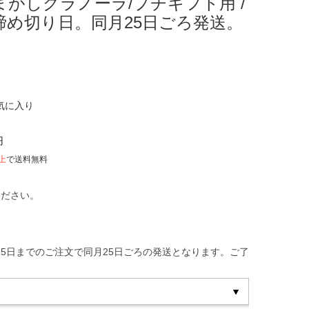
がしグラノーラ/プチギフト用 /
締め切り日。同月25日ごろ発送。
気に入り
円
以上
で送料無料
ください。
し、15日までのご注文で同月25日ごろの発送となります。ご了