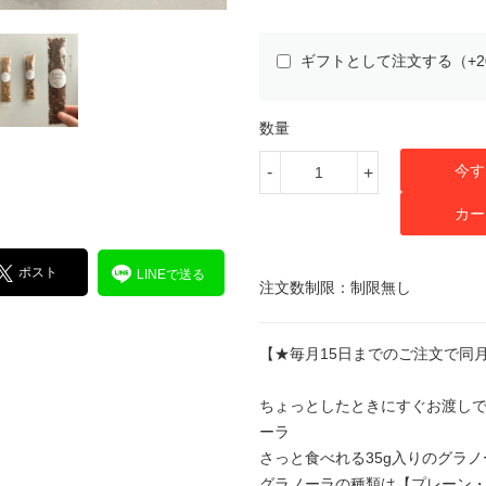
ギフトとして注文する（+2
数量
今す
-
+
カー
ポスト
LINEで送る
注文数制限：制限無し
【★毎月15日までのご注文で同月
ちょっとしたときにすぐお渡し
ーラ
さっと食べれる35g入りのグラ
グラノーラの種類は【プレーン