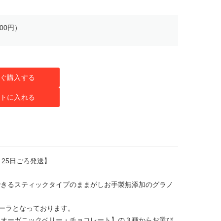
00円）
ぐ購入する
トに入れる
25日ごろ発送】
できるスティックタイプのままがしお手製無添加のグラノ
ノーラとなっております。
・オーガニックベリー・チョコレート】の３種からお選び