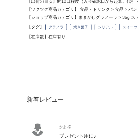
【出荷の目安】約10日程度（入金確認日から起算。代引
【ツクツク商品カテゴリ】
食品・ドリンク
>
食品
>
パン
【ショップ商品カテゴリ】
ままがしグラノーラ
>
35g 
【タグ】
グラノラ
焼き菓子
シリアル
スイーツ
【在庫数】在庫有り
新着レビュー
かよ 様
プレゼント用に♪