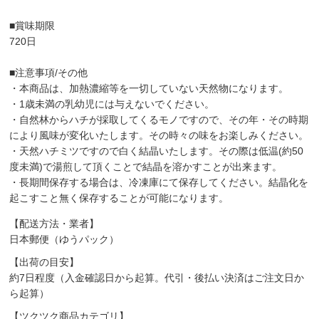
■賞味期限
720日
■注意事項/その他
・本商品は、加熱濃縮等を一切していない天然物になります。
・1歳未満の乳幼児には与えないでください。
・自然林からハチが採取してくるモノですので、その年・その時期
により風味が変化いたします。その時々の味をお楽しみください。
・天然ハチミツですので白く結晶いたします。その際は低温(約50
度未満)で湯煎して頂くことで結晶を溶かすことが出来ます。
・長期間保存する場合は、冷凍庫にて保存してください。結晶化を
起こすこと無く保存することが可能になります。
【配送方法・業者】
日本郵便（ゆうパック）
【出荷の目安】
約7日程度（入金確認日から起算。代引・後払い決済はご注文日か
ら起算）
【ツクツク商品カテゴリ】