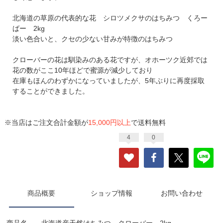
北海道の草原の代表的な花 シロツメクサのはちみつ くろー
ばー 2kg
淡い色合いと、クセの少ない甘みが特徴のはちみつ
クローバーの花は馴染みのある花ですが、オホーツク近郊では
花の数がここ10年ほどで蜜源が減少しており
在庫もほんのわずかになっていましたが、5年ぶりに再度採取
することができました。
※当店はご注文合計金額が
15,000円以上
で送料無料
4
0
商品概要
ショップ情報
お問い合わせ
商品名 北海道産天然はちみつ クローバー 2kg