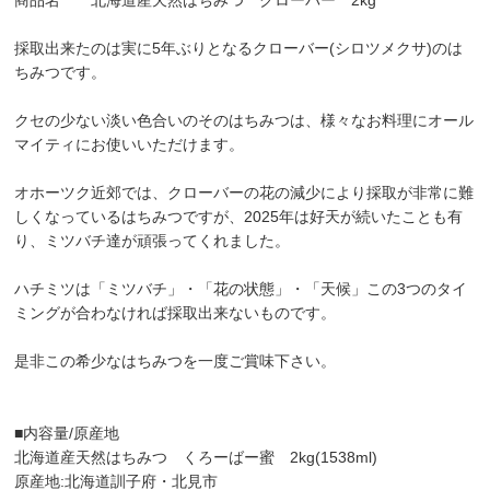
採取出来たのは実に5年ぶりとなるクローバー(シロツメクサ)のは
ちみつです。
クセの少ない淡い色合いのそのはちみつは、様々なお料理にオール
マイティにお使いいただけます。
オホーツク近郊では、クローバーの花の減少により採取が非常に難
しくなっているはちみつですが、2025年は好天が続いたことも有
り、ミツバチ達が頑張ってくれました。
ハチミツは「ミツバチ」・「花の状態」・「天候」この3つのタイ
ミングが合わなければ採取出来ないものです。
是非この希少なはちみつを一度ご賞味下さい。
■内容量/原産地
北海道産天然はちみつ くろーばー蜜 2kg(1538ml)
原産地:北海道訓子府・北見市