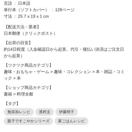
言語 ‏ : ‎ 日本語
単行本（ソフトカバー） ‏ : ‎ 128ページ
寸法 ‏ : ‎ 25.7 x 19 x 1 cm
【配送方法・業者】
日本郵便（クリックポスト）
【出荷の目安】
約14日程度（入金確認日から起算。代引・後払い決済はご注文日
から起算）
【ツクツク商品カテゴリ】
趣味・おもちゃ・ゲーム
>
趣味・コレクション
>
本・雑誌・コミ
ック
>
本
【ショップ商品カテゴリ】
書籍
>
料理全般
【タグ】
無添加レシピ
濱村圭
伊藤明子
親子ですこやかシリーズ
家ごはんレシピ