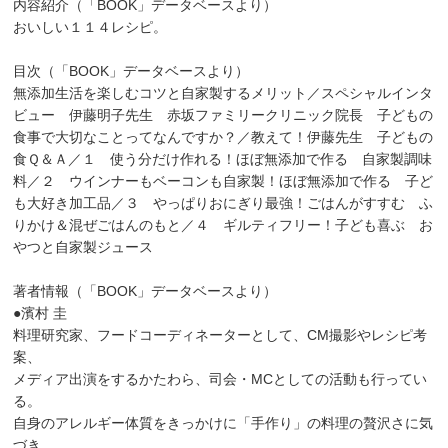
内容紹介（「BOOK」データベースより）
おいしい１１４レシピ。
目次（「BOOK」データベースより）
無添加生活を楽しむコツと自家製するメリット／スペシャルインタ
ビュー 伊藤明子先生 赤坂ファミリークリニック院長 子どもの
食事で大切なことってなんですか？／教えて！伊藤先生 子どもの
食Ｑ＆Ａ／１ 使う分だけ作れる！ほぼ無添加で作る 自家製調味
料／２ ウインナーもベーコンも自家製！ほぼ無添加で作る 子ど
も大好き加工品／３ やっぱりおにぎり最強！ごはんがすすむ ふ
りかけ＆混ぜごはんのもと／４ ギルティフリー！子ども喜ぶ お
やつと自家製ジュース
著者情報（「BOOK」データベースより）
●濱村 圭
料理研究家、フードコーディネーターとして、CM撮影やレシピ考
案、
メディア出演をするかたわら、司会・MCとしての活動も行ってい
る。
自身のアレルギー体質をきっかけに「手作り」の料理の贅沢さに気
づき、