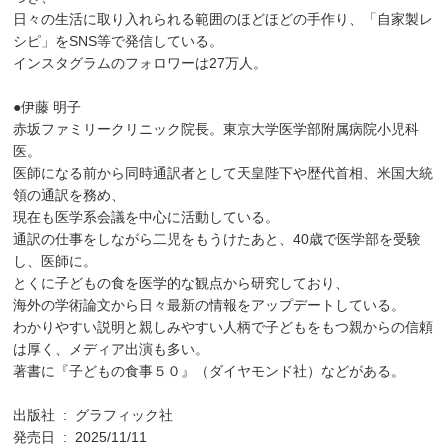
日々の生活に取り入れられる範囲のほどほどの手作り、「自家製レ
シピ」をSNS等で発信している。
インスタグラムのフォロワーは27万人。
●伊藤 明子
赤坂ファミリークリニック院長。東京大学医学部附属病院小児科
医。
医師になる前から同時通訳者として天皇陛下や歴代首相、米国大統
領の通訳を務め、
現在も医学系会議を中心に活動している。
通訳の仕事をしながら二児をもうけたあと、40歳で医学部を受験
し、医師に。
とくに子どもの食を医学的な観点から研究しており、
海外の学術論文から日々最新の情報をアップデートしている。
わかりやすい説明と親しみやすい人柄で子どもをもつ親からの信頼
は厚く、メディア出演も多い。
著書に『子どもの食事５０』（ダイヤモンド社）などがある。
出版社 ‏ : ‎ グラフィック社
発売日 ‏ : ‎ 2025/11/11