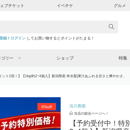
ウェブチケット
イベチケ
グルメ
登録
/
ログイン
してお買い物するとポイントがたまる！
ショップ
特集
テゴリー
ト2倍！】【1kg/約2~4個入】新潟県産 幸水梨|果汁あふれる甘さと爽やかさ..
浅川農園
6%off
当店の総合ページへ
【予約受付中！特別