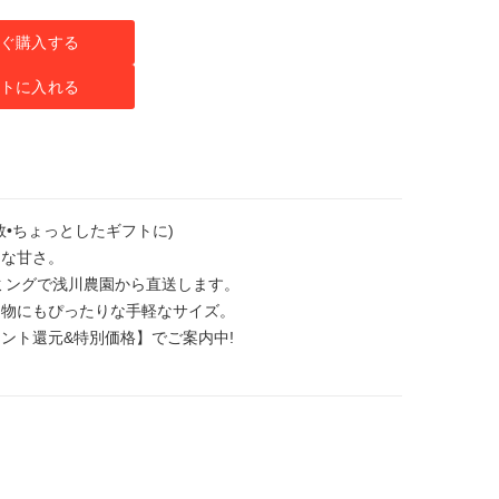
ぐ購入する
トに入れる
人数•ちょっとしたギフトに)
品な甘さ。
ミングで浅川農園から直送します。
り物にもぴったりな手軽なサイズ。
イント還元&特別価格】でご案内中!
。