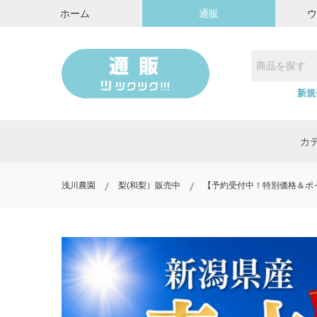
ホーム
通販
新規
カ
浅川農園
梨(和梨）販売中
【予約受付中！特別価格＆ポイン