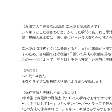
【夏限定のご褒美!新潟県産 幸水梨を産地直送で】
シャキッとした歯ざわりと、かじった瞬間にあふれる果
浅川農園の幸水梨は、暑い夏にぴったりの爽やかな甘さ
幸水梨は収穫後すぐには発送すると、まれに果肉が不安
そのため、当農園では収穫後1日置いて果肉の状態を落ち
この一手間によって、見た目も中身も安定した本当に美
【内容量】
1kg(約2~4個入)
玉数やサイズは収穫時の状況により多少変動します。
【保存方法と美味しく食べるコツ】
•幸水梨は冷蔵庫の野菜室(約5℃)での保存がおすすめです
•ヘタを下にして1玉ずつキッチンペーパーとラップで包
•この方法で保存すれば、シャキシャキ感とみずみずしさ