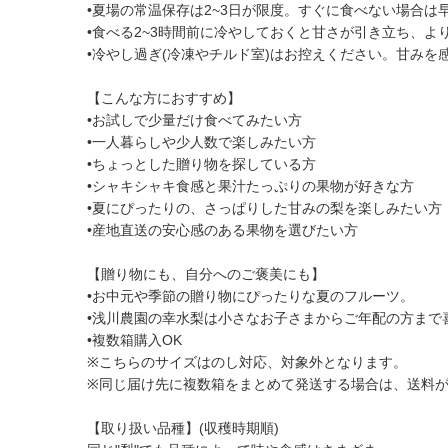
•夏場の常温保存は2~3日が限度。すぐに食べない場合は
•食べる2~3時間前に冷やしておくと甘さが引き立ち、よ
•冷やし過ぎ(冷凍やチルド室)はお控えください。甘みを
【こんな方におすすめ】
•お試しで少量だけ食べてみたい方
•一人暮らしや少人数で楽しみたい方
•ちょっとした贈り物を探している方
•シャキシャキ食感と果汁たっぷりの果物が好きな方
•夏にぴったりの、さっぱりした甘みの梨を楽しみたい方
•産地直送の安心感のある果物を選びたい方
【贈り物にも、自分へのご褒美にも】
•お中元や季節の贈り物にぴったりな夏のフルーツ。
•浅川農園の幸水梨は小さなお子さまからご年配の方まで
•複数箱購入OK
※こちらのサイズはのし対応、対象外となります。
※同じ届け先に複数箱をまとめて発送する場合は、送料
【取り扱い品種】(収穫時期順)