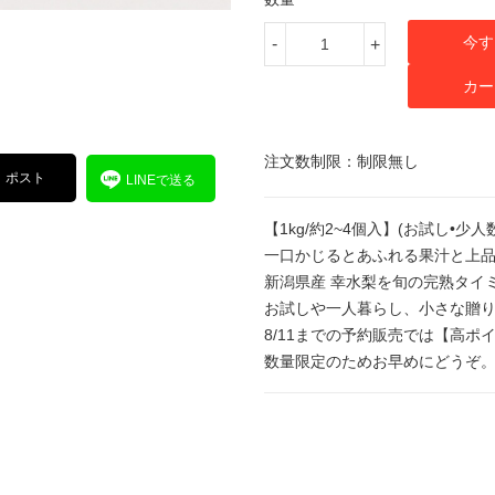
今す
-
+
カー
注文数制限：制限無し
ポスト
LINEで送る
【1kg/約2~4個入】(お試し•少
一口かじるとあふれる果汁と上
新潟県産 幸水梨を旬の完熟タイ
お試しや一人暮らし、小さな贈
8/11までの予約販売では【高ポ
数量限定のためお早めにどうぞ