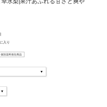
産 幸水梨|果汁あふれる甘さと爽や
円
気に入り
個別送料発生商品