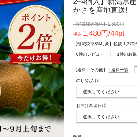
2~4個入】新潟県
かさを産地直送!
1,580円
【通常販売価格】
1,480円/44pt
税込
【軽減税率8%対象】
税抜
1,370
0件のレビュー
1件のお
【送料・その他】
送料一覧
のし/名入れ
お届け希望日時
数量