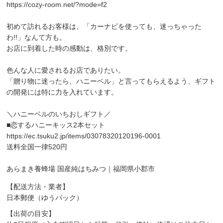
https://cozy-room.net/?mode=f2
初めて訪れるお客様は、「カーナビを使っても、迷っちゃった
わ!!」なんて方も。
お店に到着した時の感動は、格別です。
色んな人に愛されるお店でありたい。
「贈り物に迷ったら、ハニーベル」と言ってもらえるよう、ギフト
の開発には特に力を入れています。
＼ハニーベルのいちおしギフト／
■恋するハニーキッス2本セット
https://ec.tsuku2.jp/items/03078320120196-0001
送料全国一律520円
あらまき養蜂場 国産純はちみつ｜福岡県小郡市
【配送方法・業者】
日本郵便（ゆうパック）
【出荷の目安】