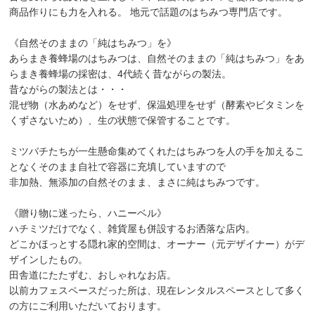
商品作りにも力を入れる。 地元で話題のはちみつ専門店です。
《自然そのままの「純はちみつ」を》
あらまき養蜂場のはちみつは、自然そのままの「純はちみつ」をあ
らまき養蜂場の採密は、4代続く昔ながらの製法。
昔ながらの製法とは・・・
混ぜ物（水あめなど）をせず、保温処理をせず（酵素やビタミンを
くずさないため）、生の状態で保管することです。
ミツバチたちが一生懸命集めてくれたはちみつを人の手を加えるこ
となくそのまま自社で容器に充填していますので
非加熱、無添加の自然そのまま、まさに純はちみつです。
《贈り物に迷ったら、ハニーベル》
ハチミツだけでなく、雑貨屋も併設するお洒落な店内。
どこかほっとする隠れ家的空間は、オーナー（元デザイナー）がデ
ザインしたもの。
田舎道にたたずむ、おしゃれなお店。
以前カフェスペースだった所は、現在レンタルスペースとして多く
の方にご利用いただいております。