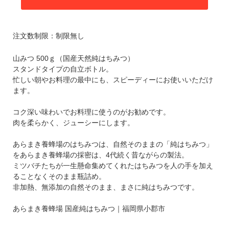
注文数制限：制限無し
山みつ 500ｇ（国産天然純はちみつ）
スタンドタイプの自立ボトル。
忙しい朝やお料理の最中にも、スピーディーにお使いいただけ
ます。
コク深い味わいでお料理に使うのがお勧めです。
肉を柔らかく、ジューシーにします。
あらまき養蜂場のはちみつは、自然そのままの「純はちみつ」
をあらまき養蜂場の採密は、4代続く昔ながらの製法。
ミツバチたちが一生懸命集めてくれたはちみつを人の手を加え
ることなくそのまま瓶詰め。
非加熱、無添加の自然そのまま、まさに純はちみつです。
あらまき養蜂場 国産純はちみつ｜福岡県小郡市