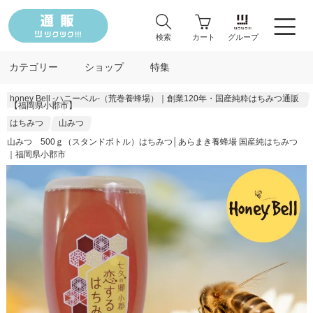
検索
カート
グループ
カテゴリー
ショップ
特集
honey Bell -ハニーベル-（荒巻養蜂場）｜創業120年・国産純粋はちみつ通販
【福岡県小郡市】
はちみつ
山みつ
山みつ 500ｇ（スタンドボトル）はちみつ│あらまき養蜂場 国産純はちみつ
｜福岡県小郡市