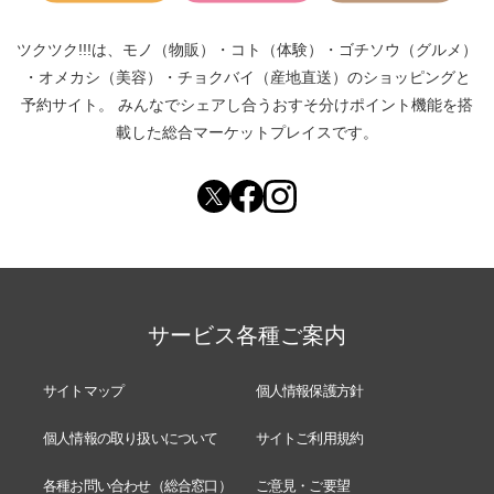
ツクツク!!!は、
モノ（物販）
・
コト（体験）
・
ゴチソウ（グルメ）
・
オメカシ（美容）
・
チョクバイ（産地直送）
のショッピングと
予約サイト。
みんなでシェアし合う
おすそ分けポイント機能
を搭
載した総合マーケットプレイスです。
サービス各種ご案内
サイトマップ
個人情報保護方針
個人情報の取り扱いについて
サイトご利用規約
各種お問い合わせ（総合窓口）
ご意見・ご要望