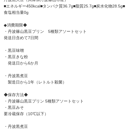
■エネルギー450kcal■タンパク質36.7g■脂質25.7g■炭水化物28.5g■
食塩相当量0g
◆消費期限◆
・丹波篠山黒豆プリン 5種類アソートセット
発送日含めて7日間
・黒豆味噌
・黒豆きな粉
発送日から6か月
・丹波黒煮豆
製造日から1年（レトルト殺菌）
◆保存方法◆
・丹波篠山黒豆プリン 5種類アソートセット
・黒豆みそ
要冷蔵保存（10℃以下）
・丹波黒煮豆