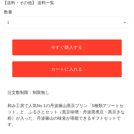
【送料・その他】
送料一覧
数量
今すぐ購入する
カートに入れる
注文数制限：制限無し
和み工房で人気No.1の丹波篠山黒豆プリン「5種類アソートセ
ット」と、ふるさとセット（黒豆味噌・丹波黒煮豆・黒豆きな
粉）が入った、丹波篠山の味覚が堪能できるギフトセットで
す。