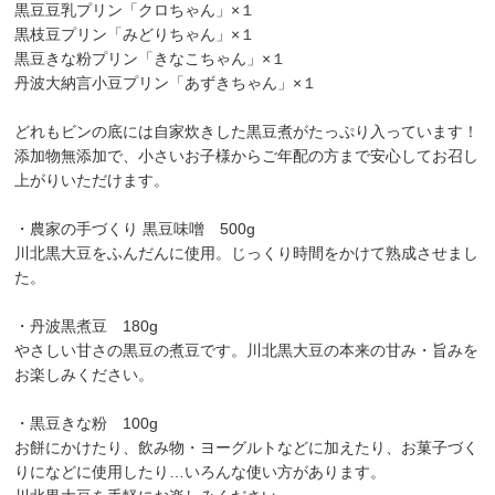
黒豆豆乳プリン「クロちゃん」×１
黒枝豆プリン「みどりちゃん」×１
黒豆きな粉プリン「きなこちゃん」×１
丹波大納言小豆プリン「あずきちゃん」×１
どれもビンの底には自家炊きした黒豆煮がたっぷり入っています！
添加物無添加で、小さいお子様からご年配の方まで安心してお召し
上がりいただけます。
・農家の手づくり 黒豆味噌 500g
川北黒大豆をふんだんに使用。じっくり時間をかけて熟成させまし
た。
・丹波黒煮豆 180g
やさしい甘さの黒豆の煮豆です。川北黒大豆の本来の甘み・旨みを
お楽しみください。
・黒豆きな粉 100g
お餅にかけたり、飲み物・ヨーグルトなどに加えたり、お菓子づく
りになどに使用したり…いろんな使い方があります。