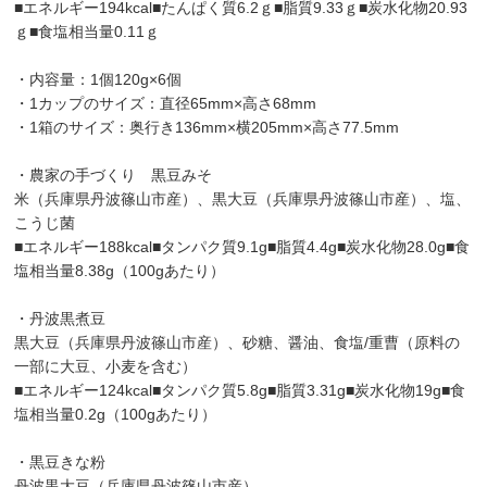
■エネルギー194kcal■たんぱく質6.2ｇ■脂質9.33ｇ■炭水化物20.93
ｇ■食塩相当量0.11ｇ
・内容量：1個120g×6個
・1カップのサイズ：直径65mm×高さ68mm
・1箱のサイズ：奥行き136mm×横205mm×高さ77.5mm
・農家の手づくり 黒豆みそ
米（兵庫県丹波篠山市産）、黒大豆（兵庫県丹波篠山市産）、塩、
こうじ菌
■エネルギー188kcal■タンパク質9.1g■脂質4.4g■炭水化物28.0g■食
塩相当量8.38g（100gあたり）
・丹波黒煮豆
黒大豆（兵庫県丹波篠山市産）、砂糖、醤油、食塩/重曹（原料の
一部に大豆、小麦を含む）
■エネルギー124kcal■タンパク質5.8g■脂質3.31g■炭水化物19g■食
塩相当量0.2g（100gあたり）
・黒豆きな粉
丹波黒大豆（兵庫県丹波篠山市産）