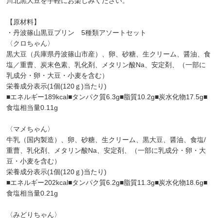
川北黒大豆を手軽にお楽しみください。
【原材料】
・丹波篠山黒豆プリン 5種類アソートセット
〈クロちゃん〉
黒大豆（兵庫県丹波篠山市産）、卵、砂糖、生クリーム、醤油、食
塩／重曹、炭末色素、乳化剤、メタリン酸Na、安定剤、（一部に
乳成分・卵・大豆・小麦を含む）
栄養成分表示(1個(120ｇ)当たり)
■エネルギー189kcal■タンパク質6.3g■脂質10.2g■炭水化物17.5g■
食塩相当量0.11g
〈マメちゃん〉
牛乳（国内製造）、卵、砂糖、生クリーム、黒大豆、醤油、食塩/
重曹、乳化剤、メタリン酸Na、安定剤、（一部に乳成分・卵・大
豆・小麦を含む）
栄養成分表示(1個(120ｇ)当たり)
■エネルギー202kcal■タンパク質6.2g■脂質11.3g■炭水化物18.6g■
食塩相当量0.21g
〈みどりちゃん〉