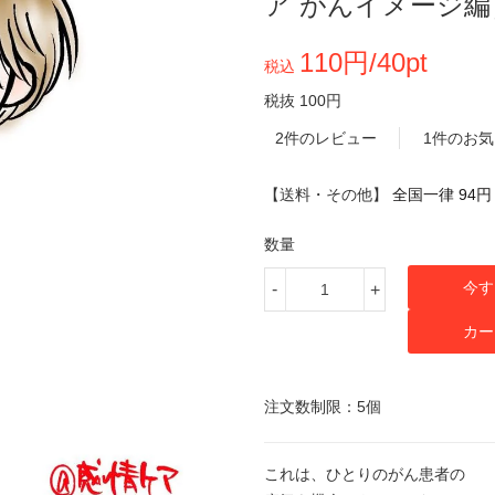
ア がんイメージ編
110円/40pt
税込
税抜 100円
2件のレビュー
1件のお
【送料・その他】
全国一律 94円
数量
今す
-
+
カー
注文数制限：5個
これは、ひとりのがん患者の