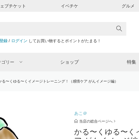
ウェブチケット
イベチケ
グルメ
登録
/
ログイン
してお買い物するとポイントがたまる！
ショップ
特集
テゴリー
かる〜くゆる〜くイメージトレーニング！（感情ケア がんイメージ編）
あこ＠
当店の総合ページへ
かる〜くゆる〜く