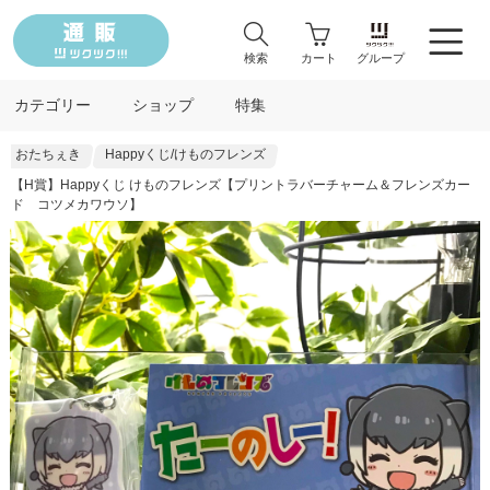
検索
カート
グループ
カテゴリー
ショップ
特集
おたちぇき
Happyくじ/けものフレンズ
【H賞】Happyくじ けものフレンズ【プリントラバーチャーム＆フレンズカー
ド コツメカワウソ】