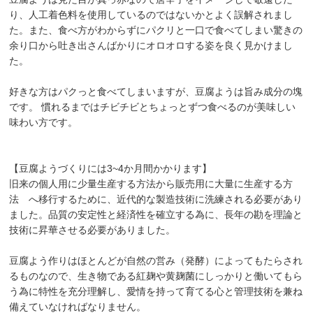
り、人工着色料を使用しているのではないかとよく誤解されまし
た。また、食べ方がわからずにパクリと一口で食べてしまい驚きの
余り口から吐き出さんばかりにオロオロする姿を良く見かけまし
た。
好きな方はパクっと食べてしまいますが、豆腐ようは旨み成分の塊
です。 慣れるまではチビチビとちょっとずつ食べるのが美味しい
味わい方です。
【豆腐ようづくりには3~4か月間かかります】
旧来の個人用に少量生産する方法から販売用に大量に生産する方
法 へ移行するために、近代的な製造技術に洗練される必要があり
ました。品質の安定性と経済性を確立する為に、長年の勘を理論と
技術に昇華させる必要がありました。
豆腐よう作りはほとんどが自然の営み（発酵）によってもたらされ
るものなので、生き物である紅麹や黄麹菌にしっかりと働いてもら
う為に特性を充分理解し、愛情を持って育てる心と管理技術を兼ね
備えていなければなりません。