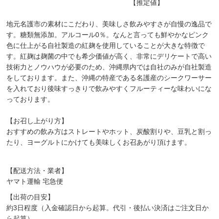
【推定値】
地元名護市の素材にこだわり、美味しさ飲みやすさが自慢の逸品で
す。糖類無添加。アルコール0％。なんと言っても鮮やかなピンク
色に仕上がる自社製造の紅麹を使用していることが大きな特徴で
す。紅麹は麹菌の中でも希少価値が高く、非常にデリケートで高い
技術力とノウハウが必要のため、沖縄県内では自社のみが自社製造
をしております。また、沖縄の特産である名護産のシークワーサー
を入れており後味すっきりで飲みやすくフルーティーな味わいにな
っております。
【お召し上がり方】
おすすめの飲み方はストレートやホット、炭酸割りや、豆乳と割っ
たり、ヨーグルトにかけても美味しくお召あがり頂けます。
【配送方法・業者】
ヤマト運輸 宅急便
【出荷の目安】
約3日程度（入金確認日から起算。代引・後払い決済はご注文日か
ら起算）