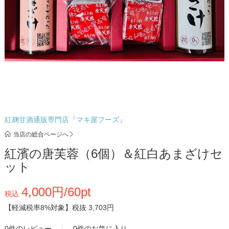
紅麹甘酒通販専門店『マキ屋フーズ』
当店の総合ページへ
紅濱の唐芙蓉（6個）＆紅白あまざけセ
ット
4,000円/60pt
税込
【軽減税率8%対象】
税抜 3,703円
0件のレビュー
0件のお気に入り