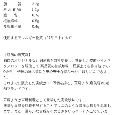
脂 質 2.2g
炭 水 化 物 7.2g
糖 質 6.7g
植物繊維 0.5g
食塩相当量 0.4g
使用するアレルギー物質（27品目中）大豆
【紅濱の唐芙蓉】
独自のオリジナルな紅麹菌株を自社培養し、熟練した醗酵バイオテ
クノロジーを駆使して 高品質の伝統珍味・豆腐ようを作り続けて2
0余年、 伝統の味の復活と安心安全な商品作りに取り組んできまし
た。
これまでに販売した実績は600万個を誇る、豆腐よう(唐芙蓉)の老
舗ブランドです。
豆腐ようは宮廷料理として登場した高級珍味です。
無味な豆腐を紅麹発酵することでウニのような濃厚な味を生み出し
ます。また、滑らかな食感がその旨さをいっそう引き立てていま