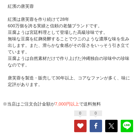
紅濱の唐芙蓉
紅濱は唐芙蓉を作り続けて28年
600万個を誇る実績と信頼の老舗ブランドです。
豆腐ようは宮廷料理として登場した高級珍味です。
無味な豆腐を紅麹発酵することでウニのような濃厚な味を生み
出します。また、滑らかな食感がその旨さをいっそう引き立て
ています。
豆腐ようは自然素材だけで作り上げた沖縄独自の珍味中の珍味
なのです。
唐芙蓉を製造・販売して30年以上、コアなファンが多く、味に
定評があります。
※当店はご注文合計金額が
7,000円以上
で送料無料
0
0