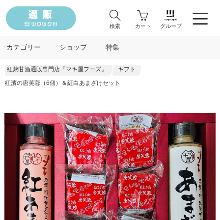
検索
カート
グループ
カテゴリー
ショップ
特集
紅麹甘酒通販専門店『マキ屋フーズ』
ギフト
紅濱の唐芙蓉（6個）＆紅白あまざけセット