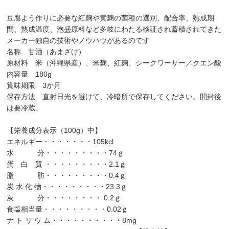
豆腐よう作りに必要な紅麹や黄麹の菌種の選別、配合率、熟成期
間、熟成温度、泡盛原料など多岐にわたる検証され蓄積されてきた
メーカー独自の技術やノウハウがあるのです
名称 甘酒（あまざけ）
原材料 米（沖縄県産）、米麹、紅麹、シークワーサー／クエン酸
内容量 180g
賞味期限 3か月
保存方法 直射日光を避けて、冷暗所で保存してください。開封後
は要冷蔵。
【栄養成分表示（100g）中】
エネルギー・・・・・・・105kcl
水 分・・・・・・・・・74ｇ
蛋 白 質 ・・・・・・・・・2.1ｇ
脂 肪・・・・・・・・・0.4ｇ
炭 水 化 物・・・・・・・・・23.3ｇ
灰 分・・・・・・・・ 0.2ｇ
食塩相当量・・・・・・・・・0.02ｇ
ナ ト リ ウ ム・・・・・・・・・・8mg