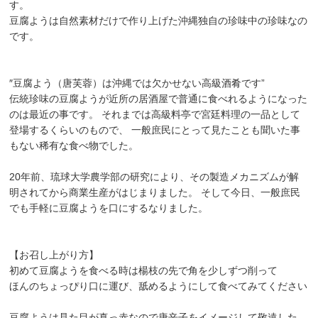
す。
豆腐ようは自然素材だけで作り上げた沖縄独自の珍味中の珍味なの
です。
″豆腐よう（唐芙蓉）は沖縄では欠かせない高級酒肴です”
伝統珍味の豆腐ようが近所の居酒屋で普通に食べれるようになった
のは最近の事です。 それまでは高級料亭で宮廷料理の一品として
登場するくらいのもので、 一般庶民にとって見たことも聞いた事
もない稀有な食べ物でした。
20年前、琉球大学農学部の研究により、その製造メカニズムが解
明されてから商業生産がはじまりました。 そして今日、一般庶民
でも手軽に豆腐ようを口にするなりました。
【お召し上がり方】
初めて豆腐ようを食べる時は楊枝の先で角を少しずつ削って
ほんのちょっぴり口に運び、舐めるようにして食べてみてください
豆腐ようは見た目が真っ赤なので唐辛子をイメージして敬遠した