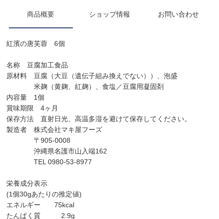
商品概要
ショップ情報
お問い合わせ
紅濱の唐芙蓉 6個
名称 豆腐加工食品
原材料 豆腐（大豆（遺伝子組み換えでない））、泡盛
米麹（黄麹、紅麹）、食塩／豆腐用凝固剤
内容量 1個
賞味期限 4ヶ月
保存方法 直射日光、高温多湿を避けて保存してください。
製造者 株式会社マキ屋フーズ
〒905-0008
沖縄県名護市山入端162
TEL 0980-53-8977
栄養成分表示
(1個30gあたりの推定値)
エネルギー 75kcal
たんぱく質 2.9g