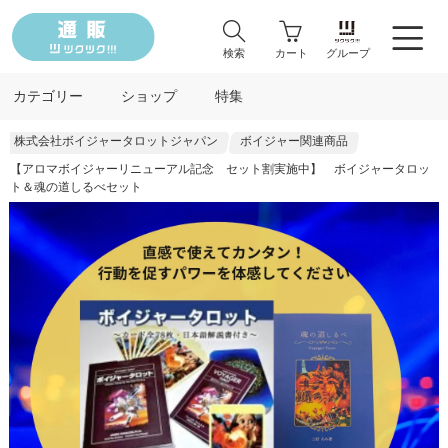
検索
カート
グループ
カテゴリー
ショップ
特集
株式会社ボイジャータロットジャパン
ボイジャー関連商品
【アロマボイジャーリニューアル記念 セット割実施中】 ボイジャータロッ
ト＆魂の道しるべセット