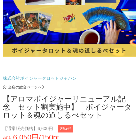
株式会社ボイジャータロットジャパン
当店の総合ページへ
【アロマボイジャーリニューアル記
念 セット割実施中】 ボイジャータ
ロット＆魂の道しるべセット
【通常販売価格】
6,600円
8%off
6,050円/150pt
税込