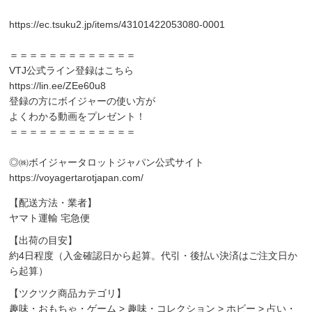
https://ec.tsuku2.jp/items/43101422053080-0001
＝＝＝＝＝＝＝＝＝＝＝＝＝
VTJ公式ライン登録はこちら
https://lin.ee/ZEe60u8
登録の方にボイジャーの使い方が
よくわかる動画をプレゼント！
＝＝＝＝＝＝＝＝＝＝＝＝＝
◎㈱ボイジャータロットジャパン公式サイト
https://voyagertarotjapan.com/
【配送方法・業者】
ヤマト運輸 宅急便
【出荷の目安】
約4日程度（入金確認日から起算。代引・後払い決済はご注文日か
ら起算）
【ツクツク商品カテゴリ】
趣味・おもちゃ・ゲーム
>
趣味・コレクション
>
ホビー
>
占い・