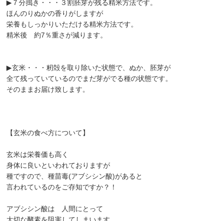
▶︎７分搗き・・・３割胚芽が残る精米方法です。
ほんのりぬかの香りがしますが
栄養もしっかりいただける精米方法です。
精米後 約7％重さが減ります。
▶︎玄米・・・籾殻を取り除いた状態で、ぬか、胚芽が
全て残っていているのでまだ芽がでる種の状態です。
そのままお届け致します。
【玄米の食べ方について】
玄米は栄養価も高く
身体に良いといわれておりますが
種ですので、種苗毒(アブシシン酸)があると
言われているのをご存知ですか？！
アブシシン酸は 人間にとって
大切な酵素を阻害してしまいます。