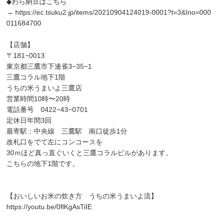
◆わら納豆はこちら
→
https://ec.tsuku2.jp/items/20210904124019-0001?t=3&Ino=000
011684700
【店舗】
〒181−0013
東京都三鷹市下連雀3−35−1
三鷹コラル地下1階
うちの米うまいよ三鷹店
営業時間10時〜20時
電話番号 0422−43−0701
定休日年間3回
最寄駅：中央線 三鷹駅 南口徒歩1分
改札口をでて左にコンコースを
30ｍほど真っ直ぐいくと三鷹コラルビルがあります。
こちらの地下1階です。
【おいしいお米の炊き方 うちの米うまいよ流】
https://youtu.be/0flKgAsTiIE