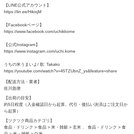
【LINE公式アカウント】
https://lin.ee/HikixjM
【Facebookページ】
https://www.facebook.com/uchikkome
【公式Instagram】
https://www.instagram.com/uchi.kome
うちの米うまいよ/ 歌: Takako
https://youtube.com/watch?v=45TZUbnZ_ys&feature=share
【配送方法・業者】
佐川急便
【出荷の目安】
約5日程度（入金確認日から起算。代引・後払い決済はご注文日か
ら起算）
【ツクツク商品カテゴリ】
食品・ドリンク
>
食品
>
米・雑穀
>
玄米
、
食品・ドリンク
>
食
品
>
米・雑穀
>
白米