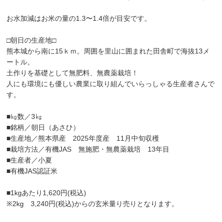
お水加減はお米の量の1.3〜1.4倍が目安です。
□朝日の生産地□
熊本城から南に15ｋｍ。周囲を里山に囲まれた田舎町で海抜13メ
ートル。
土作りを基礎として無肥料、無農薬栽培！
人にも環境にも優しい農業に取り組んでいらっしゃる生産者さんで
す。
■㎏数／3㎏
■銘柄／朝日（あさひ）
■生産地／熊本県産 2025年度産 11月中旬収穫
■栽培方法／有機JAS 無施肥・無農薬栽培 13年目
■生産者／小夏
■有機JAS認証米
■1kgあたり1,620円(税込)
※2kg 3,240円(税込)からの玄米量り売りとなります。