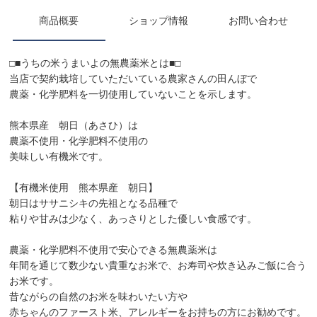
商品概要
ショップ情報
お問い合わせ
□■うちの米うまいよの無農薬米とは■□
当店で契約栽培していただいている農家さんの田んぼで
農薬・化学肥料を一切使用していないことを示します。
熊本県産 朝日（あさひ）は
農薬不使用・化学肥料不使用の
美味しい有機米です。
【有機米使用 熊本県産 朝日】
朝日はササニシキの先祖となる品種で
粘りや甘みは少なく、あっさりとした優しい食感です。
農薬・化学肥料不使用で安心できる無農薬米は
年間を通じて数少ない貴重なお米で、お寿司や炊き込みご飯に合う
お米です。
昔ながらの自然のお米を味わいたい方や
赤ちゃんのファースト米、アレルギーをお持ちの方にお勧めです。