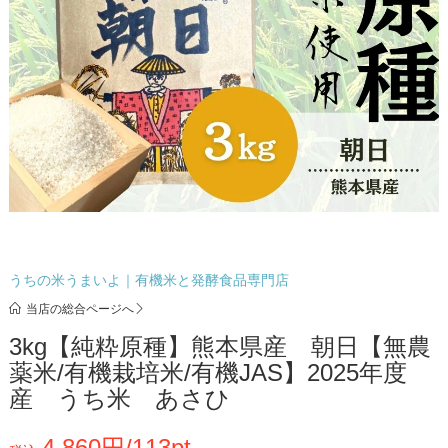
うちの米うまいよ｜有機米と発酵食品専門店
当店の総合ページへ
3kg【純粋原種】熊本県産 朝日【無農
薬米/有機栽培米/有機JAS】2025年度
産 うち米 あさひ
4,860円/113pt