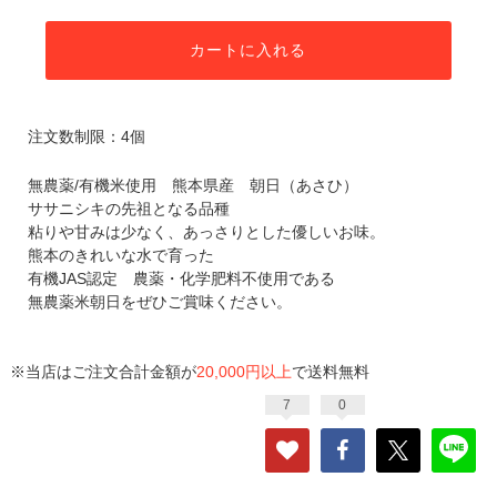
カートに入れる
注文数制限：4個
無農薬/有機米使用 熊本県産 朝日（あさひ）
ササニシキの先祖となる品種
粘りや甘みは少なく、あっさりとした優しいお味。
熊本のきれいな水で育った
有機JAS認定 農薬・化学肥料不使用である
無農薬米朝日をぜひご賞味ください。
※当店はご注文合計金額が
20,000円以上
で送料無料
7
0