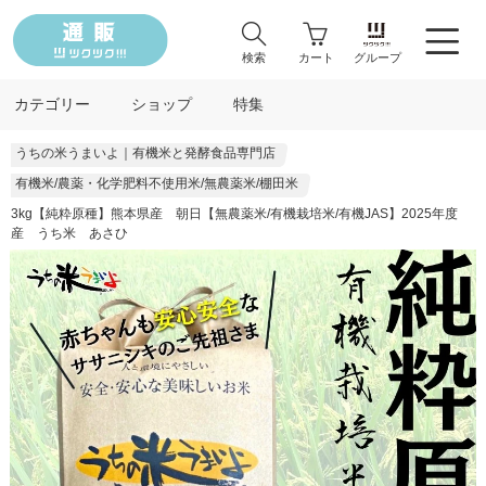
検索
カート
グループ
カテゴリー
ショップ
特集
うちの米うまいよ｜有機米と発酵食品専門店
有機米/農薬・化学肥料不使用米/無農薬米/棚田米
3kg【純粋原種】熊本県産 朝日【無農薬米/有機栽培米/有機JAS】2025年度
産 うち米 あさひ