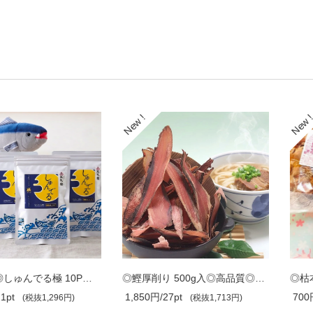
◎おだし◎しゅんでる極 10P入 ◎浜弥ｵﾘｼﾞﾅ..
◎鰹厚削り 500g入◎高品質◎削りたての鰹節..
1,850円/27pt
700円/10pt
1,296円)
(税抜1,713円)