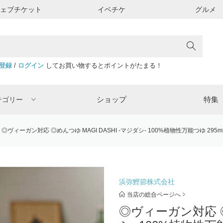
ウェブチケット
イベチケ
グルメ
登録
/
ログイン
してお買い物するとポイントがたまる！
ショップ
特集
テゴリー
◎ヴィーガン対応 ◎めんつゆ MAGI DASHI -マジダシ- 100%植物性万能つゆ 295
浜弥鰹節株式会社
当店の総合ページへ
◎ヴィーガン対応 ◎め