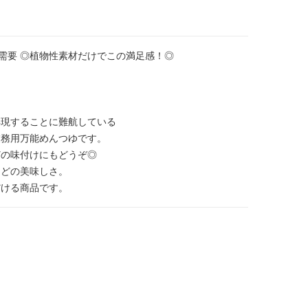
の需要 ◎植物性素材だけでこの満足感！◎
再現することに難航している
業務用万能めんつゆです。
どの味付けにもどうぞ◎
ほどの美味しさ。
だける商品です。