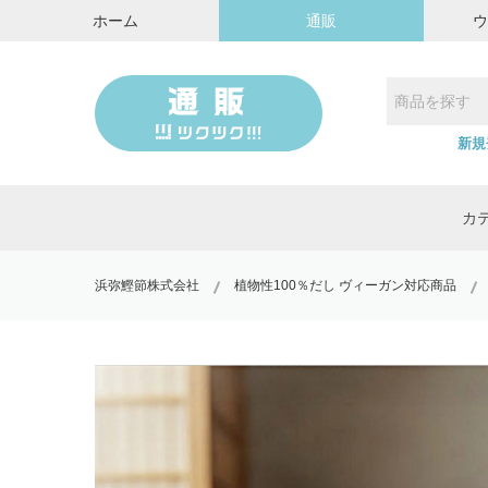
ホーム
通販
新規
カ
浜弥鰹節株式会社
植物性100％だし ヴィーガン対応商品