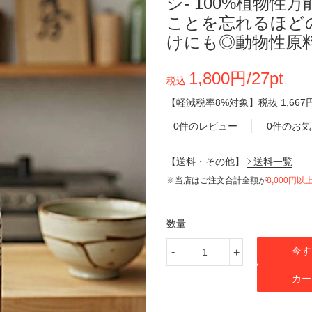
シ- 100%植物性万
ことを忘れるほど
けにも◎動物性原
1,800円/27pt
税込
【軽減税率8%対象】
税抜
1,667
0件のレビュー
0件のお
【送料・その他】
送料一覧
※当店はご注文合計金額が
8,000円以
数量
今す
-
+
カー