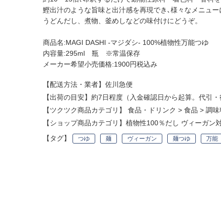
鰹出汁のような旨味と出汁感を再現でき､様々なメニュー
うどんだし、煮物、釜めしなどの味付けにどうぞ。
商品名:MAGI DASHI -マジダシ- 100%植物性万能つゆ
内容量:295ml 瓶 ※常温保存
メーカー希望小売価格:1900円税込み
【配送方法・業者】佐川急便
【出荷の目安】約7日程度（入金確認日から起算。代引・
【ツクツク商品カテゴリ】
食品・ドリンク
>
食品
>
調味
【ショップ商品カテゴリ】
植物性100％だし ヴィーガン
【タグ】
つゆ
麺
ヴィーガン
麺つゆ
万能