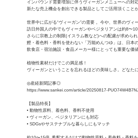
インバウンド需要増加に伴うヴィーガンメニューへの対
新たな売上機会を創出できる製品としてご活用頂くこと
世界中に広がる“ヴィーガン”の需要 。今や、世界のヴィ
訪日外国人の中でもヴィーガンやベジタリアンは約8〜1
さらに宗教上の制限(イスラム教など)への配慮が求めら
鰹・着色料・香料を使わない「万能めんつゆ」は、日本
飲食店・宿泊施設・食品メーカー様にとっても重要な価
植物性素材だけでこの満足感！
ヴィーガンということを忘れるほどの美味しさ。どなた
◎産経新聞記事◎
https://www.sankei.com/article/20250817-PUO74W4
【製品特長】
• 動物性原料、着色料、香料不使用
• ヴィーガン、ベジタリアンにも対応
• SDGsやサステナブルな暮らしにもマッチ
約10〜15倍､希釈するだけで動物性原料・着色料・香料