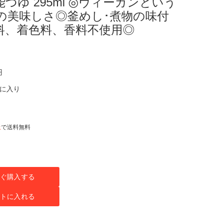
能つゆ 295ml ◎ヴィーガンという
の美味しさ◎釜めし･煮物の味付
料、着色料、香料不使用◎
円
気に入り
上
で送料無料
ぐ購入する
トに入れる