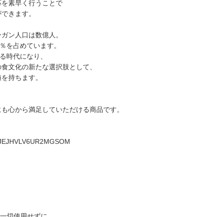
応を素早く行うことで
ができます。
ーガン人口は数億人。
0％を占めています。
れる時代になり、
の食文化の新たな選択肢として、
値を持ちます。
にも心から満足していただける商品です。
B7NJEJHVLV6UR2MGSOM
を一切使用せずに