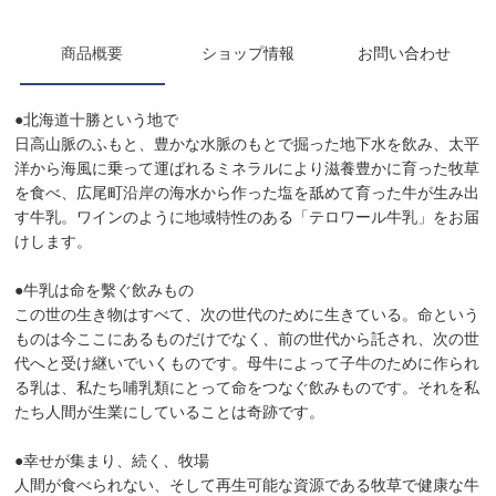
商品概要
ショップ情報
お問い合わせ
●北海道十勝という地で
日高山脈のふもと、豊かな水脈のもとで掘った地下水を飲み、太平
洋から海風に乗って運ばれるミネラルにより滋養豊かに育った牧草
を食べ、広尾町沿岸の海水から作った塩を舐めて育った牛が生み出
す牛乳。ワインのように地域特性のある「テロワール牛乳」をお届
けします。
●牛乳は命を繫ぐ飲みもの
この世の生き物はすべて、次の世代のために生きている。命という
ものは今ここにあるものだけでなく、前の世代から託され、次の世
代へと受け継いでいくものです。母牛によって子牛のために作られ
る乳は、私たち哺乳類にとって命をつなぐ飲みものです。それを私
たち人間が生業にしていることは奇跡です。
●幸せが集まり、続く、牧場
人間が食べられない、そして再生可能な資源である牧草で健康な牛