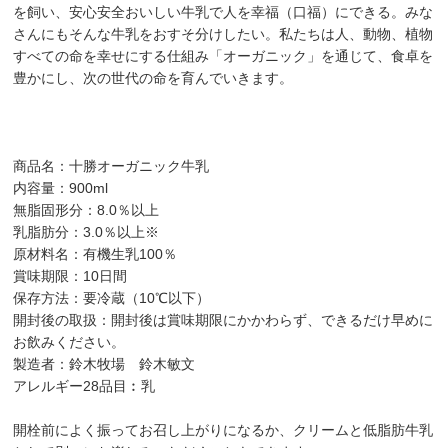
を飼い、安心安全おいしい牛乳で人を幸福（口福）にできる。みな
さんにもそんな牛乳をおすそ分けしたい。私たちは人、動物、植物
すべての命を幸せにする仕組み「オーガニック」を通じて、食卓を
豊かにし、次の世代の命を育んでいきます。
商品名：十勝オーガニック牛乳
内容量：900ml
無脂固形分：8.0％以上
乳脂肪分：3.0％以上※
原材料名：有機生乳100％
賞味期限：10日間
保存方法：要冷蔵（10℃以下）
開封後の取扱：開封後は賞味期限にかかわらず、できるだけ早めに
お飲みください。
製造者：鈴木牧場 鈴木敏文
アレルギー28品目︰乳
開栓前によく振ってお召し上がりになるか、クリームと低脂肪牛乳