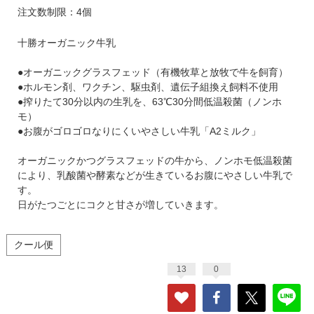
注文数制限：4個
十勝オーガニック牛乳
●オーガニックグラスフェッド（有機牧草と放牧で牛を飼育）
​●ホルモン剤、ワクチン、駆虫剤、遺伝子組換え飼料不使用
​●搾りたて30分以内の生乳を、63℃30分間低温殺菌（ノンホ
モ）
●お腹がゴロゴロなりにくいやさしい牛乳「A2ミルク」
オーガニックかつグラスフェッドの牛から、ノンホモ低温殺菌
により、乳酸菌や酵素などが生きているお腹にやさしい牛乳で
す。
日がたつごとにコクと甘さが増していきます。
クール便
13
0