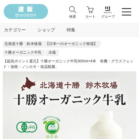
検索
カート
グループ
カテゴリー
ショップ
特集
北海道十勝 鈴木牧場 【日本一のオーガニック牧場】
十勝オーガニック牛乳
冷蔵
【超高ポイント還元】十勝オーガニック牛乳900ml×4本 有機・グラスフェッ
ド・放牧・ノンホモ・低温殺菌..