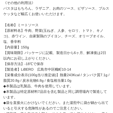
《その他の利用法》
パスタはもちろん、ラザニア、お肉のソース、ピザソース、ブルス
ケッタなど幅広くお使いいただけます。
【名称】ミートソース
【原材料名】牛肉、野菜(玉ねぎ、人参、セロリ、トマト、キノ
コ)、赤ワイン、自家製鶏のブイヨン、チーズ、オリーブオイル、
塩、香辛料
【内容量】150g
【賞味期限】パッケージに記載、製造日から6ヶ月、解凍後は2日
以内にお召し上がりください。
【保存方法】-18℃で保存
【製造者】LiBERO 広島市中区幟町10-14
【栄養成分表示(100g当り推定値)】熱量243Kcal / タンパク質7.1g /
脂質20.8g / 炭水化物6.8g / 食塩相当量1.0g
◆本製品は乳製品、牛肉を使用しています。
◆本製品は特定原材料7品目を含む製品と同じ調理場内で製造して
います。
◆袋を直接火にかけないでください。また湯煎中に袋が鍋から出て
いると引火する危険性があるのでご注意ください。