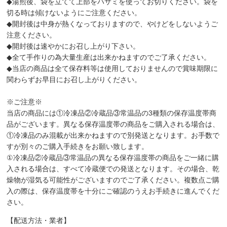
◆湯煎後、袋を立てて上部をハサミを使ってお切りください。袋を
切る時は傾けないようにご注意ください。
◆開封後は中身が熱くなっておりますので、やけどをしないようご
注意ください。
◆開封後は速やかにお召し上がり下さい。
◆全て手作りの為大量生産は出来かねますのでご了承ください。
◆当店の商品は全て保存料等は使用しておりませんので賞味期限に
関わらずお早目にお召し上がりください。
※ご注意※
当店の商品には①冷凍品②冷蔵品③常温品の3種類の保存温度帯商
品がございます。異なる保存温度帯の商品をご購入される場合は、
①冷凍品のみ混載が出来かねますので別発送となります。お手数で
すが別々のご購入手続きをお願い致します。
①冷凍品②冷蔵品③常温品の異なる保存温度帯の商品をご一緒に購
入される場合は、すべて冷蔵便での発送となります。その場合、乾
燥物が湿気る可能性がございますのでご了承ください。複数点ご購
入の際は、保存温度帯を十分にご確認のうえお手続きに進んでくだ
さい。
【配送方法・業者】