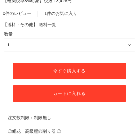
【軽減税率8%対象】
税抜 13,426円
0件のレビュー
1件のお気に入り
【送料・その他】
送料一覧
数量
今すぐ購入する
カートに入れる
注文数制限：制限無し
◎絹花 高級鰹節削り器 ◎