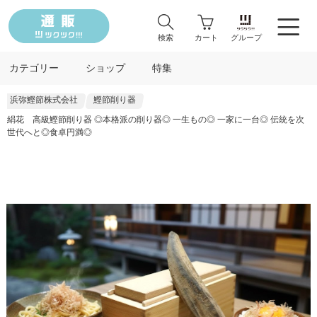
検索
カート
グループ
カテゴリー
ショップ
特集
浜弥鰹節株式会社
鰹節削り器
絹花 高級鰹節削り器 ◎本格派の削り器◎ 一生もの◎ 一家に一台◎ 伝統を次
世代へと◎食卓円満◎