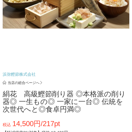
浜弥鰹節株式会社
当店の総合ページへ
絹花 高級鰹節削り器 ◎本格派の削り
器◎ 一生もの◎ 一家に一台◎ 伝統を
次世代へと◎食卓円満◎
14,500円/217pt
税込