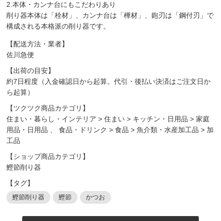
2.本体・カンナ台にもこだわりあり
削り器本体は「栓材」、カンナ台は「樺材」、鉋刃は「鋼付刃」で
構成される本格派の削り器です。
【配送方法・業者】
佐川急便
【出荷の目安】
約7日程度（入金確認日から起算。代引・後払い決済はご注文日か
ら起算）
【ツクツク商品カテゴリ】
住まい・暮らし・インテリア
>
住まい
>
キッチン・日用品
>
家庭
用品・日用品
、
食品・ドリンク
>
食品
>
魚介類・水産加工品
>
加
工品
【ショップ商品カテゴリ】
鰹節削り器
【タグ】
鰹節削り器
鰹節
かつお