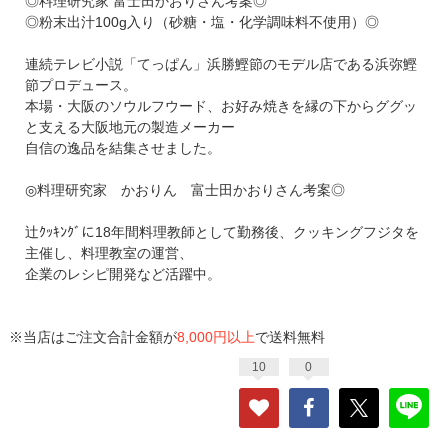
◎料理研究家 富士田かおりさん考案◎
◎粉末出汁100g入り（砂糖・塩・化学調味料不使用）◎
連続テレビ小説「てっぱん」浜勝鰹節のモデル店である浜弥鰹
節プロデュース。
本場・大阪のソウルフウード、お好み焼きを縁の下からググッ
と支える大阪地元の製造メーカー
自信の逸品を結集させました。
◎料理研究家 かおりん 富士田かおりさん考案◎
辻ｸｯｷﾝｸﾞに18年間料理教師として勤務後、クッキングフジタを
主催し、料理教室の運営、
企業のレシピ開発など活躍中。
※当店はご注文合計金額が
8,000円以上
で送料無料
10
0