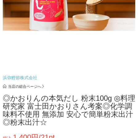
浜弥鰹節株式会社
当店の総合ページへ
◎かおりんの本気だし 粉末100g ◎料理
研究家 富士田かおりさん考案◎化学調
味料不使用 無添加 安心で簡単粉末出汁
◎粉末出汁☆
1,400円/21pt