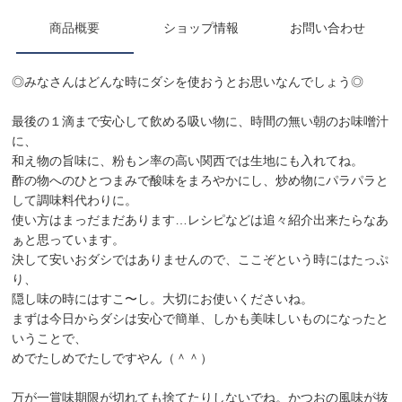
商品概要
ショップ情報
お問い合わせ
◎みなさんはどんな時にダシを使おうとお思いなんでしょう◎
最後の１滴まで安心して飲める吸い物に、時間の無い朝のお味噌汁
に、
和え物の旨味に、粉もン率の高い関西では生地にも入れてね。
酢の物へのひとつまみで酸味をまろやかにし、炒め物にパラパラと
して調味料代わりに。
使い方はまっだまだあります…レシピなどは追々紹介出来たらなあ
ぁと思っています。
決して安いおダシではありませんので、ここぞという時にはたっぷ
り、
隠し味の時にはすこ〜し。大切にお使いくださいね。
まずは今日からダシは安心で簡単、しかも美味しいものになったと
いうことで、
めでたしめでたしですやん（＾＾）
万が一賞味期限が切れても捨てたりしないでね。かつおの風味が抜