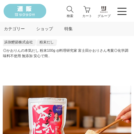
検索
カート
グループ
カテゴリー
ショップ
特集
浜弥鰹節株式会社
粉末だし
◎かおりんの本気だし 粉末100g ◎料理研究家 富士田かおりさん考案◎化学調
味料不使用 無添加 安心で簡..