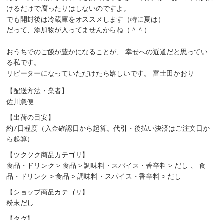
けるだけで腐ったりはしないのですよ。
でも開封後は冷蔵庫をオススメします（特に夏は）
だって、添加物が入ってませんからね（＾＾）
おうちでのご飯が豊かになることが、 幸せへの近道だと思ってい
る私です。
リピーターになっていただけたら嬉しいです。 富士田かおり
【配送方法・業者】
佐川急便
【出荷の目安】
約7日程度（入金確認日から起算。代引・後払い決済はご注文日か
ら起算）
【ツクツク商品カテゴリ】
食品・ドリンク
>
食品
>
調味料・スパイス・香辛料
>
だし
、
食
品・ドリンク
>
食品
>
調味料・スパイス・香辛料
>
だし
【ショップ商品カテゴリ】
粉末だし
【タグ】