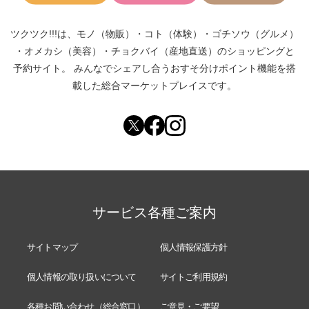
ツクツク!!!は、
モノ（物販）
・
コト（体験）
・
ゴチソウ（グルメ）
・
オメカシ（美容）
・
チョクバイ（産地直送）
のショッピングと
予約サイト。
みんなでシェアし合う
おすそ分けポイント機能
を搭
載した総合マーケットプレイスです。
サービス各種ご案内
サイトマップ
個人情報保護方針
個人情報の取り扱いについて
サイトご利用規約
各種お問い合わせ（総合窓口）
ご意見・ご要望