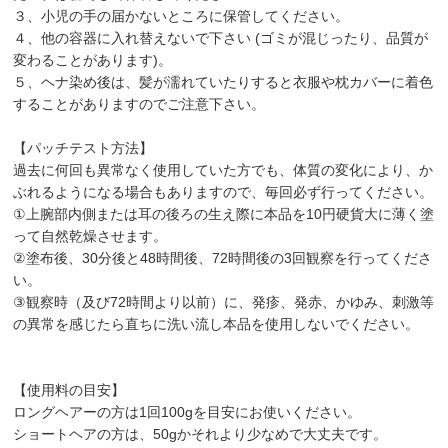
３、小児の手の届かないところに保管してください。
４、他の容器に入れ替えないで下さい (ゴミが混じったり、品質が
変わることがあります)。
５、ヘナ染め後は、髪が濡れていたりすると衣服や枕カバーに着色
することがありますのでご注意下さい。
【パッチテスト方法】
過去に何回も異常なく使用していた方でも、体質の変化により、か
ぶれるようになる場合もありますので、毎回必ず行ってください。
①上腕部内側または耳の後ろの生え際に本品を10円硬貨大に薄く塗
って自然乾燥させます。
②塗布後、30分後と48時間後、72時間後の3回観察を行ってくださ
い。
③観察時（及び72時間より以前）に、発疹、発赤、かゆみ、刺激等
の異常を感じたら直ちに洗い流し本品を使用しないでください。
【使用料の目安】
ロングヘアーの方は1回100gを目安にお使いください。
ショートヘアの方は、50gかそれより少なめで大丈夫です。