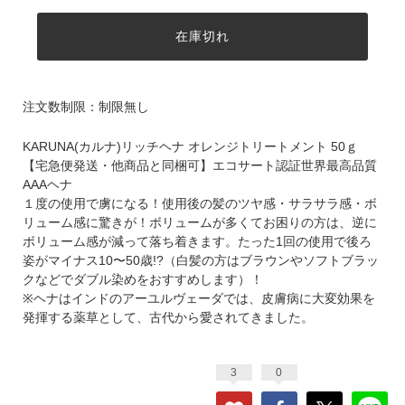
在庫切れ
注文数制限：制限無し
KARUNA(カルナ)リッチヘナ オレンジトリートメント 50ｇ
【宅急便発送・他商品と同梱可】エコサート認証世界最高品質
AAAヘナ
１度の使用で虜になる！使用後の髪のツヤ感・サラサラ感・ボ
リューム感に驚きが！ボリュームが多くてお困りの方は、逆に
ボリューム感が減って落ち着きます。たった1回の使用で後ろ
姿がマイナス10〜50歳!?（白髪の方はブラウンやソフトブラッ
クなどでダブル染めをおすすめします）！
※ヘナはインドのアーユルヴェーダでは、皮膚病に大変効果を
発揮する薬草として、古代から愛されてきました。
3
0