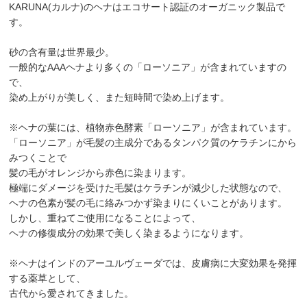
KARUNA(カルナ)のヘナはエコサート認証のオーガニック製品で
す。
砂の含有量は世界最少。
一般的なAAAヘナより多くの「ローソニア」が含まれていますの
で、
染め上がりが美しく、また短時間で染め上げます。
※ヘナの葉には、植物赤色酵素「ローソニア」が含まれています。
「ローソニア」が毛髪の主成分であるタンパク質のケラチンにから
みつくことで
髪の毛がオレンジから赤色に染まります。
極端にダメージを受けた毛髪はケラチンが減少した状態なので、
ヘナの色素が髪の毛に絡みつかず染まりにくいことがあります。
しかし、重ねてご使用になることによって、
ヘナの修復成分の効果で美しく染まるようになります。
※ヘナはインドのアーユルヴェーダでは、皮膚病に大変効果を発揮
する薬草として、
古代から愛されてきました。