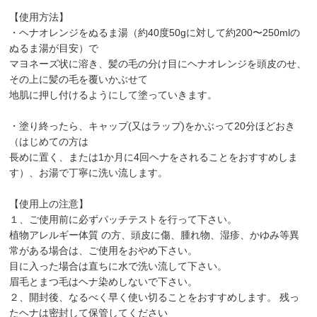
【使用方法】
・ヘナオレンジをぬるま湯（約40度50gに対して約200〜250mlの
ぬるま湯が目安）で
マヨネーズ状に溶き、髪の毛の分け目にヘナオレンジを頭皮のせ、
その上に髪の毛を覆いかぶせて
地肌に押し付けるようにして塗っていきます。
・塗り終ったら、キャップ(又はラップ)をかぶって20分ほどおき
（はじめての方は
長めに置く、または1か月に4回ヘナをされることをおすすめしま
す）、お湯で丁寧に洗い流します。
【使用上の注意】
１、ご使用前に必ずパッチテストを行って下さい。
植物アレルギー体質 の方、頭皮に傷、腫れ物、湿疹、かゆみ等異
常がある場合は、ご使用をおやめ下さい。
目に入った場合は直ちに水で洗い流して下さい。
眉毛とまつ毛はヘナ染めしないで下さい。
２、開封後、なるべく早く使い切ることをおすすめします。 残っ
たヘナは密封して保管してください