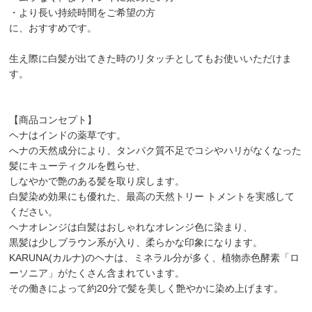
・より長い持続時間をご希望の方
に、おすすめです。
生え際に白髪が出てきた時のリタッチとしてもお使いいただけま
す。
【商品コンセプト】
ヘナはインドの薬草です。
へナの天然成分により、タンパク質不足でコシやハリがなくなった
髪にキューティクルを甦らせ、
しなやかで艶のある髪を取り戻します。
白髪染め効果にも優れた、最高の天然トリー トメントを実感して
ください。
ヘナオレンジは白髪はおしゃれなオレンジ色に染まり、
黒髪は少しブラウン系が入り、柔らかな印象になります。
KARUNA(カルナ)のヘナは、ミネラル分が多く、植物赤色酵素「ロ
ーソニア」がたくさん含まれています。
その働きによって約20分で髪を美しく艶やかに染め上げます。