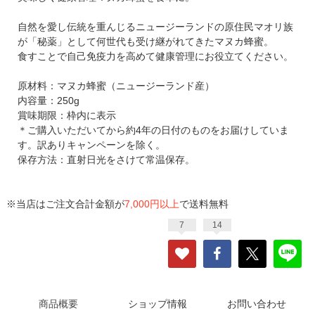
自然を愛し伝統を重んじるニュージーランドの原住民マオリ族
が「秘薬」として何世代も受け継がれてきたマヌカ蜂蜜。
食すことで自己免疫力を高めて健康管理にお役立てください。
原材料：マヌカ蜂蜜（ニュージーランド産）
内容量：250g
賞味期限：枠内に表示
＊ご購入いただいてから約4年の日付のものをお届けしていま
す。訳ありキャンペーンを除く。
保存方法：直射日光をさけて常温保存。
※当店はご注文合計金額が
7,000円以上
で送料無料
7
14
商品概要
ショップ情報
お問い合わせ