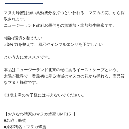
マヌカ蜂蜜は強い薬効成分を持つといわれる「マヌカの花」から採
取されます。
ニュージーランド政府お墨付きの無添加・非加熱生蜂蜜です。
○腸内環境を整えたい
○免疫力を整えて、風邪やインフルエンザを予防したい
という方にオススメです。
本品はニュージーランド北東の端にあるイーストケープという、
太陽が世界で一番最初に昇る地域のマヌカの花から採れる、高品質
なマヌカ蜂蜜です。
※1歳未満のお子様には与えないでください。
【おきなわ晴家のマヌカ蜂蜜 UMF15+】
■名称：蜂蜜
■原材料名：マヌカ蜂蜜