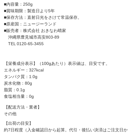
■内容量：250g
■賞味期限：製造日より5年
■保存方法：直射日光をさけて常温保存。
■原産国：ニュージーランド
■販売者：株式会社 おきなわ晴家
沖縄県豊見城市高安803-89
TEL 0120-65-3455
【栄養成分表示】（100gあたり）表示値は、目安です。
エネルギー：327kcal
タンパク質：1.0g
炭水化物：80g
脂質：0.1g
食塩相当量：0g
【配送方法・業者】
その他
【出荷の目安】
約7日程度（入金確認日から起算。代引・後払い決済はご注文日か