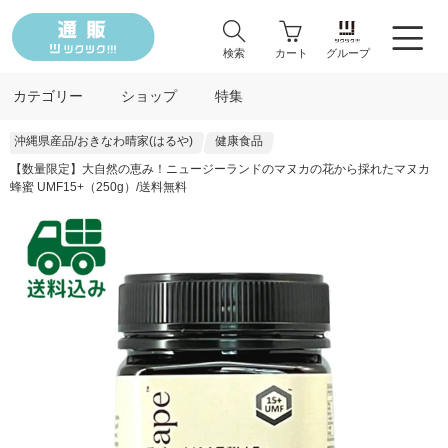
検索
カート
グループ
カテゴリー
ショップ
特集
沖縄県産品/おきなわ晴家(はるや)
健康食品
【数量限定】大自然の恵み！ニュージーランドのマヌカの花から採れたマヌカ
蜂蜜 UMF15+（250g）/送料無料