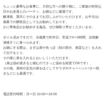
ちょっと豪華なお食事に、大切な方への贈り物に、ご家族の特別な
日やお友達とのパーティ、お鍋などに最適です。
解凍後、贅沢にそのままでお召し上がりいただけます。お中元/お
歳暮での贈答品としてもお勧めしておりす。
かに華食品がお勧めする逸品、ぜひ御取り寄せくださいませ。
ボイル済みですので、冷蔵庫で約半日、常温で4〜5時間、自然解
凍後すぐに食べられます。
お鍋にする際は、まずは肩や先っぽ（殻の部分、南蛮など）を入れ
て出汁をとり、
その後に身を入れるとおいしくいただけます。
（身は温め過ぎると縮むのでさっと温める程度でOKです）。
その他、肩肉や足先の身をほぐしてサラダやチャーハン/バター焼
きなどにも最適です。
電話受付時間：月〜日 10:00〜18:00