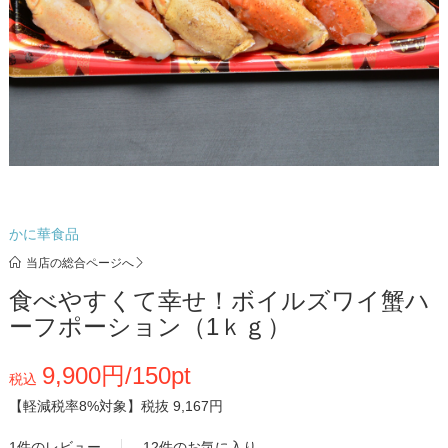
かに華食品
当店の総合ページへ
食べやすくて幸せ！ボイルズワイ蟹ハ
ーフポーション（1ｋｇ）
9,900円/150pt
税込
【軽減税率8%対象】
税抜 9,167円
1件のレビュー
12件のお気に入り