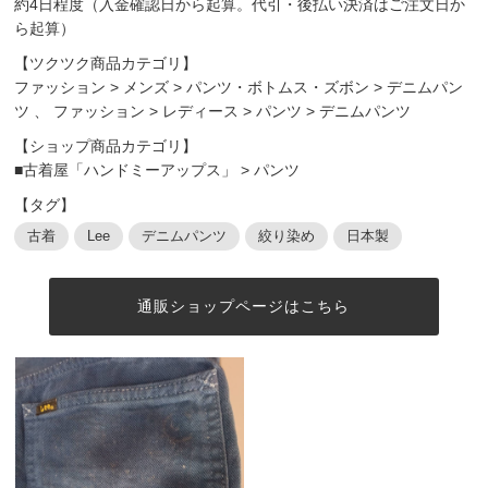
約4日程度（入金確認日から起算。代引・後払い決済はご注文日か
ら起算）
【ツクツク商品カテゴリ】
ファッション
>
メンズ
>
パンツ・ボトムス・ズボン
>
デニムパン
ツ
、
ファッション
>
レディース
>
パンツ
>
デニムパンツ
【ショップ商品カテゴリ】
■古着屋「ハンドミーアップス」
>
パンツ
【タグ】
古着
Lee
デニムパンツ
絞り染め
日本製
通販ショップページはこちら