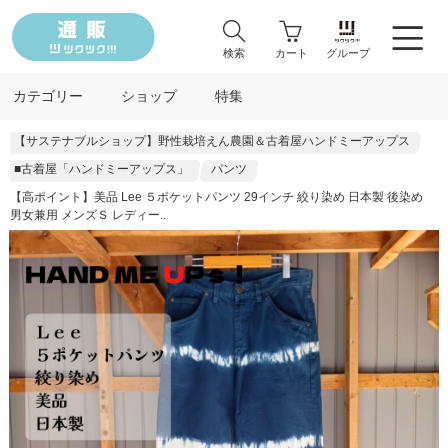
検索
カート
グループ
カテゴリー
ショップ
特集
【サステナブルショップ】野性栽培えん農園＆古着屋ハンドミーアップス
■古着屋「ハンドミーアップス」
パンツ
【高ポイント】美品 Lee ５ポケットパンツ 29インチ 絞り染め 日本製 後染め
男女兼用 メンズＳ レディー..