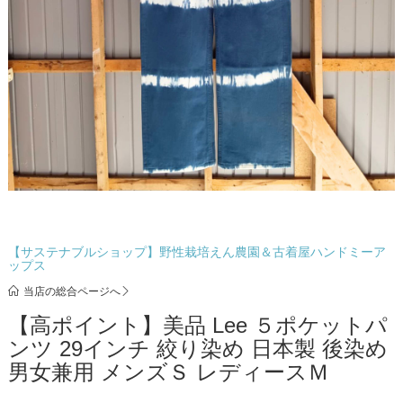
【サステナブルショップ】野性栽培えん農園＆古着屋ハンドミーア
ップス
当店の総合ページへ
【高ポイント】美品 Lee ５ポケットパ
ンツ 29インチ 絞り染め 日本製 後染め
男女兼用 メンズＳ レディースＭ