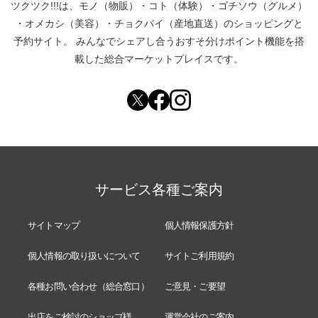
ツクツク!!!は、
モノ（物販）
・
コト（体験）
・
ゴチソウ（グルメ）
・
オメカシ（美容）
・
チョクバイ（産地直送）
のショッピングと
予約サイト。
みんなでシェアし合う
おすそ分けポイント機能
を搭
載した総合マーケットプレイスです。
サービス各種ご案内
サイトマップ
個人情報保護方針
個人情報の取り扱いについて
サイトご利用規約
各種お問い合わせ（総合窓口）
ご意見・ご要望
出店をご検討のショップ様
運営会社のご案内