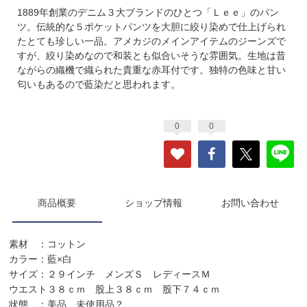
1889年創業のデニム３大ブランドのひとつ「Ｌｅｅ」のパン
ツ。伝統的な５ポケットパンツを大胆に絞り染めで仕上げられ
たとても珍しい一品。アメカジのメインアイテムのジーンズで
すが、絞り染めなので和装とも似合いそうな雰囲気。生地は昔
ながらの織機で織られた貴重な赤耳付です。独特の色味と甘い
匂いもあるので藍染だと思われます。
0
0
商品概要
ショップ情報
お問い合わせ
素材 ：コットン
カラー：藍×白
サイズ：２９インチ メンズＳ レディースＭ
ウエスト３８ｃｍ 股上３８ｃｍ 股下７４ｃｍ
状態 ：美品 未使用品？