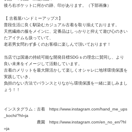
後ろ右ポケットに何かの跡、印があります。（下部画像）
【 古着屋ハンドミーアップス】
普段生活に良く馴染むカジュアル古着を取り揃えております。
天然繊維の服をメインに、定番品はしっかりと抑えて遊び心のきい
たアイテムも扱っていて、
老若男女問わず多くのお客様に楽しんで頂いております！
当店では国連の持続可能な開発目標SDGｓの理念に賛同し、より
良い未来をイメージして活動しています。
古着のメリットを最大限活かして楽しくオシャレに地球環境保護を
実践していき、
負担のない方法でバランスとりながら環境保護を一緒に楽しみまし
ょう！！
インスタグラム：古着
https://www.instagram.com/hand_me_ups
_kochi/?hl=ja
農園
https://www.instagram.com/en_no_en/?hl
=ja