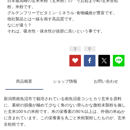
日本最高峰の玄米米粉（玄米粉）の「うおぬま小町/玄米全粒
粉」米粉です。
グルテンフリーでビタミン･ミネラル･食物繊維が豊富です。
他社製品とは一線を画す高品質です。
なにが違う？
それは、吸水性・保水性が抜群に良いという事です。
3
0
商品概要
ショップ情報
お問い合わせ
新潟県南魚沼市で栽培されている南魚沼産コシヒカリ玄米を原料
に、素材の損傷が極めて少なく角のない滑らかな微粉末製粉を施し
た玄米100％の米粉です。米の栄養素の90％以上は、外側の米ぬか
に含まれています。この栄養素を丸ごと米粉製粉したものが、玄米
全粒粉です。