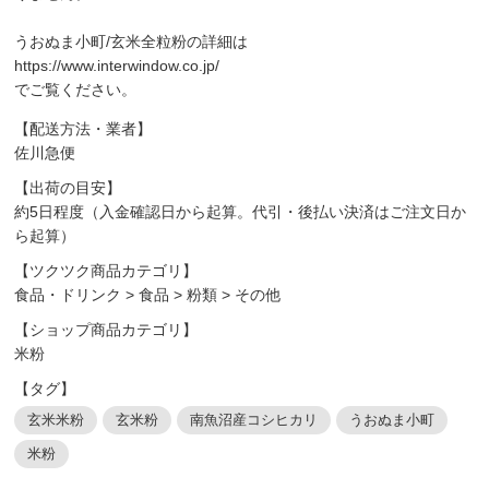
うおぬま小町/玄米全粒粉の詳細は
https://www.interwindow.co.jp/
でご覧ください。
【配送方法・業者】
佐川急便
【出荷の目安】
約5日程度（入金確認日から起算。代引・後払い決済はご注文日か
ら起算）
【ツクツク商品カテゴリ】
食品・ドリンク
>
食品
>
粉類
>
その他
【ショップ商品カテゴリ】
米粉
【タグ】
玄米米粉
玄米粉
南魚沼産コシヒカリ
うおぬま小町
米粉