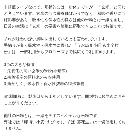
非焙煎タイプなので、形状的には「粉体」ですが、「玄米」と同じ
と考えています。玄米のもつ栄養価ばかりでなく、風味や香りにも
好影響があり、吸水性や保水性の良さは他の米粉とは一線を画し、
日常の生活に「玄米」の要素を簡単に摂取できることは特筆です。
それが味わい深い風味を出しているとも言われています。
手触りが良く吸水性・保水性に優れた「うおぬま小町 玄米全粒
粉」は、一般利用からプロユーズまで幅広くご利用頂けます。
3つの大きな特徴
1.栄養価の高い玄米の米粉(非焙煎)
2.南魚沼産の原料米のみを使用
3.角がなく、吸水性・保水性抜群の特殊製粉
賞味期限は、製造日から１年としています。開封後はお早めにお召
し上がりください。
他社の米粉とは、一線を画すスペシャルな米粉です。
弊社では「卵･乳･小麦･えび･かに･そば･落花生」は一切使用してお
りません。