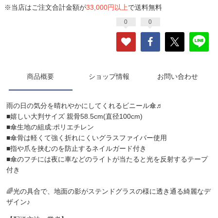
※当店はご注文合計金額が
33,000円以上
で送料無料
0
0
商品概要
ショップ情報
お問い合わせ
雨の日の気分を晴れやかにしてくれるビニール傘♬
■嬉しい大判サイズ 親骨58.5cm(直径100cm)
■傘生地の組成:ポリエチレン
■傘骨は軽くて強く折れにくいグラスファイバー使用
■指や爪を挟むのを防止するネイルガード付き
■傘のフチには夜に車などのライトが当たると光を反射するテープ
付き
🌈光の具合で、地面の影がステンドグラスの様に透き通る綺麗なデ
ザイン♪