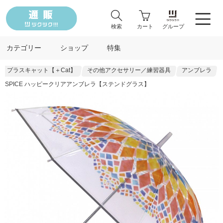
検索
カート
グループ
カテゴリー
ショップ
特集
プラスキャット【＋Cat】
その他アクセサリー／練習器具
アンブレラ
SPICE ハッピークリアアンブレラ【ステンドグラス】