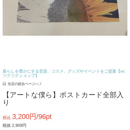
暮らしを豊かにする音楽、コスメ、グッズやイベントをご提案【nc
ツクツクショップ】
当店の総合ページへ
【アートな僕ら】ポストカード全部入
り
3,200円/96pt
税込
税抜 2,909円