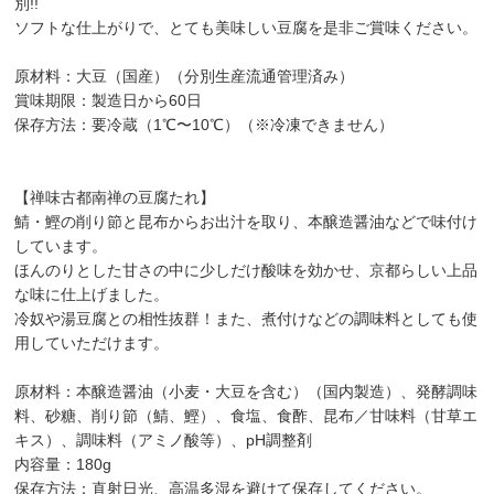
別!!
ソフトな仕上がりで、とても美味しい豆腐を是非ご賞味ください。
原材料：大豆（国産）（分別生産流通管理済み）
賞味期限：製造日から60日
保存方法：要冷蔵（1℃〜10℃）（※冷凍できません）
【禅味古都南禅の豆腐たれ】
鯖・鰹の削り節と昆布からお出汁を取り、本醸造醤油などで味付け
しています。
ほんのりとした甘さの中に少しだけ酸味を効かせ、京都らしい上品
な味に仕上げました。
冷奴や湯豆腐との相性抜群！また、煮付けなどの調味料としても使
用していただけます。
原材料：本醸造醤油（小麦・大豆を含む）（国内製造）、発酵調味
料、砂糖、削り節（鯖、鰹）、食塩、食酢、昆布／甘味料（甘草エ
キス）、調味料（アミノ酸等）、pH調整剤
内容量：180g
保存方法：直射日光、高温多湿を避けて保存してください。