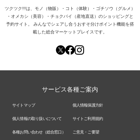
ツクツク!!!は、
モノ（物販）
・
コト（体験）
・
ゴチソウ（グルメ）
・
オメカシ（美容）
・
チョクバイ（産地直送）
のショッピングと
予約サイト。
みんなでシェアし合う
おすそ分けポイント機能
を搭
載した総合マーケットプレイスです。
サービス各種ご案内
サイトマップ
個人情報保護方針
個人情報の取り扱いについて
サイトご利用規約
各種お問い合わせ（総合窓口）
ご意見・ご要望