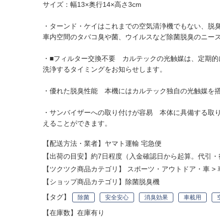
サイズ：幅13×奥行14×高さ3cm
・ターンド・ケイはこれまでの空気清浄機でもない、脱
車内空間のタバコ臭や菌、ウイルスなど除菌脱臭のニー
・■フィルター交換不要 カルテックの光触媒は、定期
洗浄するタイミングをお知らせします。
・優れた脱臭性能 本機にはカルテック独自の光触媒を
・サンバイザーへの取り付けが容易 本体に具備する取
えることができます。
【配送方法・業者】ヤマト運輸 宅急便
【出荷の目安】約7日程度（入金確認日から起算。代引・
【ツクツク商品カテゴリ】
スポーツ・アウトドア・車
>
【ショップ商品カテゴリ】
除菌脱臭機
【タグ】
除菌
安全安心
消臭効果
車載用
【在庫数】在庫有り