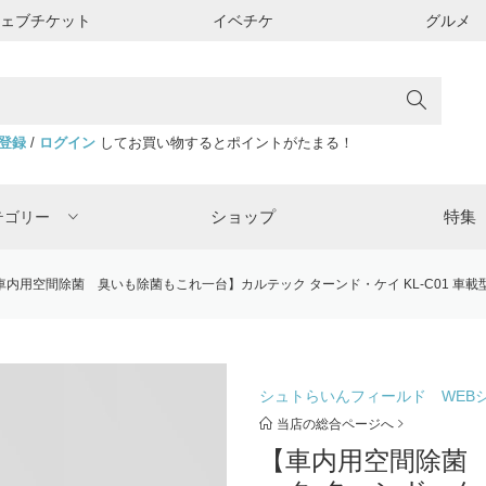
ウェブチケット
イベチケ
グルメ
登録
/
ログイン
してお買い物するとポイントがたまる！
ショップ
特集
テゴリー
車内用空間除菌 臭いも除菌もこれ一台】カルテック ターンド・ケイ KL-C01 車載型 D
シュトらいんフィールド WEB
当店の総合ページへ
【車内用空間除菌