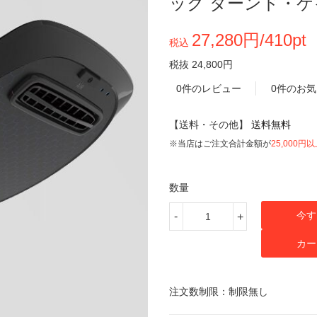
ック ターンド・ケイ K
27,280円/410pt
税込
税抜 24,800円
0件のレビュー
0件のお
【送料・その他】
送料無料
※当店はご注文合計金額が
25,000円
数量
今す
-
+
カー
注文数制限：制限無し