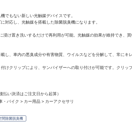
臭機でもない新しい光触媒デバイスです。
ズに対応し、光触媒を搭載した除菌脱臭機になります。
的に浸け置き洗いするだけで再利用が可能。光触媒の効果が維持でき、買
搭載し、車内の悪臭成分や有害物質、ウイルスなどを分解して、常にキ
り付けクリップにより、サンバイザーへの取り付けが可能です。クリッ
後払い決済はご注文日から起算）
車・バイク
>
カー用品
>
カーアクセサリ
空間除菌脱臭機