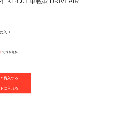
L-C01 車載型 DRIVEAIR
気に入り
以上
で送料無料
ぐ購入する
トに入れる