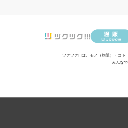
ツクツク!!!は、
モノ（物販）
・
コト
みんなで