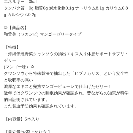
エネルギー 0kal
タンパク質 0g 脂質0g 炭水化物0.1g ナトリウム8.1g カリウム6.8
g カルシウム0.2g
②【商品名】
和萱美（ワカンビ) マンゴーゼリータイプ
【特徴】
・沖縄伝統野菜クヮンソウの抽出エキス入り休息サポートサプリ・
ゼリー
(マンゴー味）🥭
クワンソウから特殊製法で抽出した「ヒプノカリス」という安全性
と吸収率の高い
濃厚なエキスと完熟マンゴーピューレで仕上げたゼリー！
近年ではクワンソウの睡眠効果が確認され、昔ながらの知恵が科学
的日証明されています。
また貧血予防効果も確認されています。
【内容量】5本入り
【目安量/お召上がり方 】