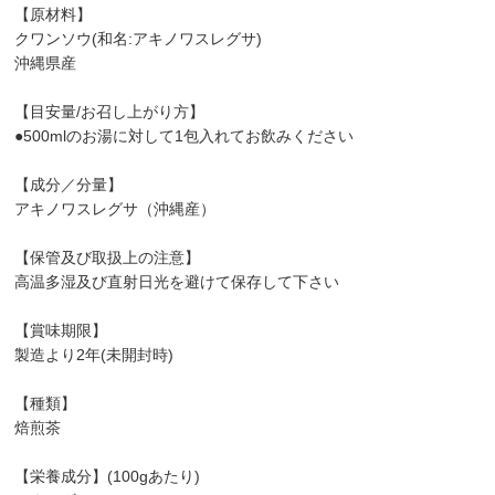
【原材料】
クワンソウ(和名:アキノワスレグサ)
沖縄県産
【目安量/お召し上がり方】
●500mlのお湯に対して1包入れてお飲みください
【成分／分量】
アキノワスレグサ（沖縄産）
【保管及び取扱上の注意】
高温多湿及び直射日光を避けて保存して下さい
【賞味期限】
製造より2年(未開封時)
【種類】
焙煎茶
【栄養成分】(100gあたり)