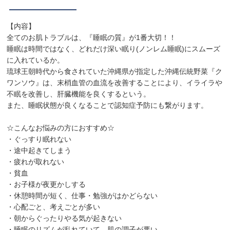
【内容】
全てのお肌トラブルは、『睡眠の質』が1番大切！！
睡眠は時間ではなく、どれだけ深い眠り(ノンレム睡眠)にスムーズ
に入れているか。
琉球王朝時代から食されていた沖縄県が指定した沖縄伝統野菜『ク
ワンソウ』は、末梢血管の血流を改善することにより、イライラや
不眠を改善し、肝臓機能を良くするという。
また、睡眠状態が良くなることで認知症予防にも繋がります。
☆こんなお悩みの方におすすめ☆
・ぐっすり眠れない
・途中起きてしまう
・疲れが取れない
・貧血
・お子様が夜更かしする
・休憩時間が短く、仕事・勉強がはかどらない
・心配ごと、考えごとが多い
・朝からぐったりやる気が起きない
・睡眠のリズムが乱れていて、肌の調子が悪い