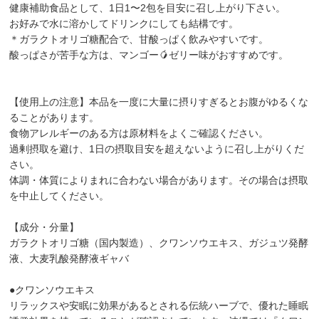
健康補助食品として、1日1〜2包を目安に召し上がり下さい。
お好みで水に溶かしてドリンクにしても結構です。
＊ガラクトオリゴ糖配合で、甘酸っぱく飲みやすいです。
酸っぱさが苦手な方は、マンゴー🥭ゼリー味がおすすめです。
【使用上の注意】本品を一度に大量に摂りすぎるとお腹がゆるくな
ることがあります。
食物アレルギーのある方は原材料をよくご確認ください。
過剰摂取を避け、1日の摂取目安を超えないように召し上がりくだ
さい。
体調・体質によりまれに合わない場合があります。その場合は摂取
を中止してください。
【成分・分量】
ガラクトオリゴ糖（国内製造）、クワンソウエキス、ガジュツ発酵
液、大麦乳酸発酵液ギャバ
●クワンソウエキス
リラックスや安眠に効果があるとされる伝統ハーブで、優れた睡眠