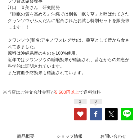
ソウ普及協会理事
江口 直美さん 研究開発
『睡眠の質を高める』沖縄では別名「眠り草」と呼ばれてきた
クヮンソウがふんだんに配合されたお試し特別セットを販売致
します！！
クワンソウ(和名:アキノワスレグサ)は、薬草として昔から食さ
れてきました。
原料は沖縄県産のものを100%使用。
近年ではクワンソウの睡眠効果が確認され、昔ながらの知恵が
科学的に証明されています。
また貧血予防効果も確認されています。
※当店はご注文合計金額が
5,500円以上
で送料無料
2
0
商品概要
ショップ情報
お問い合わせ