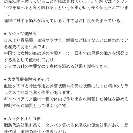
誘発効果を持っていることが確認されています。沖縄では『クワン
ソウを食べると良く眠れる』という伝承が広く長く伝えられていま
す。
睡眠に対する悩みが増えている近年では注目度が高まっている。
● ガジュツ発酵液
古来より胃腸薬、血液サラサラ、解毒など様々なことに使われてい
る歴史のある生薬です。
中国では女性の血の道のお薬として、日本では胃腸の働きを活発に
する薬として使われており、
ショウガ科の生薬なので身体を温める効果も期待できる。
● 大麦乳酸発酵液ギャバ
血圧を下げる降圧作用と興奮状態や不安な状態になった精神をリラ
ックスさせ落ち着く作用があります。
ギャバはアミノ酸の一種で体内で作り出され興奮した神経を静める
抑制性伝達物質として働く化合物。
● ガラクトオリゴ糖
脂肪代謝効果も高く、タンパク質の消化吸収の促進効果があり、新
陳代謝、細胞の再生・修復なども