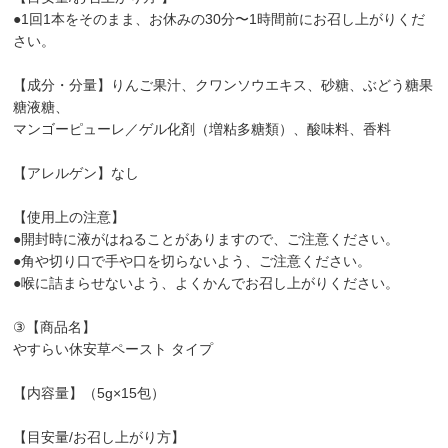
●1回1本をそのまま、お休みの30分〜1時間前にお召し上がりくだ
さい。
【成分・分量】りんご果汁、クワンソウエキス、砂糖、ぶどう糖果
糖液糖、
マンゴーピューレ／ゲル化剤（増粘多糖類）、酸味料、香料
【アレルゲン】なし
【使用上の注意】
●開封時に液がはねることがありますので、ご注意ください。
●角や切り口で手や口を切らないよう、ご注意ください。
●喉に詰まらせないよう、よくかんでお召し上がりください。
③【商品名】
やすらい休安草ペースト タイプ
【内容量】（5g×15包）
【目安量/お召し上がり方】