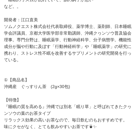
など。。
開発者：江口直美
ソムノクエスト株式会社代表取締役、薬学博士、薬剤師、日本睡眠
学会評議員、京都大学医学部非常勤講師、沖縄クヮンソウ普及協会
理事。専門分野は、睡眠薬学、行動神経科学、分子病態学。機能性
成分が脳や行動に及ぼす「行動神経科学」や「睡眠薬学」の研究に
携わり、ストレス性不眠を改善するサプリメントの研究開発を行っ
ている。
①【商品名】
沖縄産 ぐっすりん茶 (2g×30包)
【特徴】
『睡眠の質を高める』沖縄では別名「眠り草」と呼ばれてきたクヮ
ンソウの葉のお茶タイプ
リラックス効果の高いお茶なので、毎日飲むのもおすすめです。
味にクセがなく、とても飲みやすいお茶です🍵✨