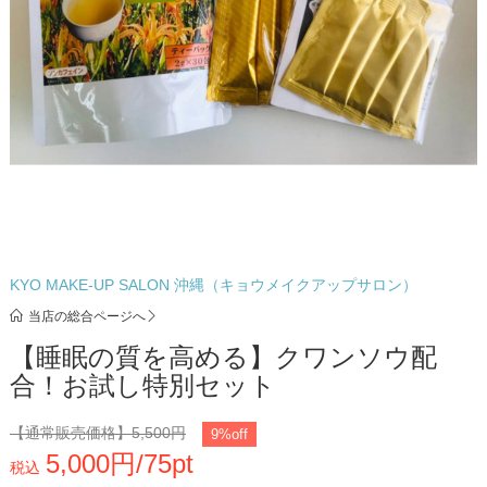
KYO MAKE-UP SALON 沖縄（キョウメイクアップサロン）
当店の総合ページへ
【睡眠の質を高める】クワンソウ配
合！お試し特別セット
【通常販売価格】
5,500円
9%off
5,000円/75pt
税込