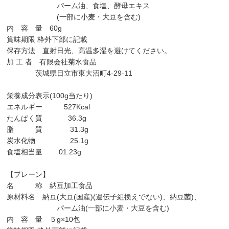
パーム油、食塩、酵母エキス
(一部に小麦・大豆を含む)
内 容 量 60g
賞味期限 枠外下部に記載
保存方法 直射日光、高温多湿を避けてください。
加 工 者 有限会社菊水食品
茨城県日立市東大沼町4-29-11
栄養成分表示(100g当たり)
エネルギー 527Kcal
たんぱく質 36.3g
脂 質 31.3g
炭水化物 25.1g
食塩相当量 01.23g
【プレーン】
名 称 納豆加工食品
原材料名 納豆(大豆(国産)(遺伝子組換えでない)、納豆菌)、
パーム油(一部に小麦・大豆を含む)
内 容 量 ５g×10包