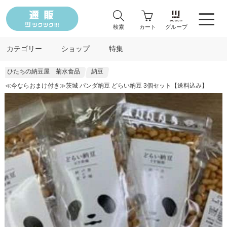
検索
カート
グループ
カテゴリー
ショップ
特集
ひたちの納豆屋 菊水食品
納豆
≪今ならおまけ付き≫茨城 パンダ納豆 どらい納豆 3個セット【送料込み】