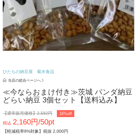
ひたちの納豆屋 菊水食品
当店の総合ページへ
≪今ならおまけ付き≫茨城 パンダ納豆
どらい納豆 3個セット【送料込み】
【通常販売価格】
2,592円
16%off
2,160円/50pt
税込
【軽減税率8%対象】
税抜 2,000円