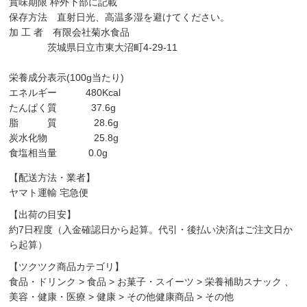
賞味期限 枠外下部に記載
保存方法 直射日光、高温多湿を避けてください。
加 工 者 有限会社菊水食品
茨城県日立市東大沼町4-29-11
栄養成分表示(100g当たり)
エネルギー 480Kcal
たんぱく質 37.6g
脂 質 28.6g
炭水化物 25.8g
食塩相当量 0.0g
【配送方法・業者】
ヤマト運輸 宅急便
【出荷の目安】
約7日程度（入金確認日から起算。代引・後払い決済はご注文日か
ら起算）
【ツクツク商品カテゴリ】
食品・ドリンク
>
食品
>
お菓子・スイーツ
>
栄養補助スナック
、
美容・健康・医療
>
健康
>
その他健康商品
>
その他