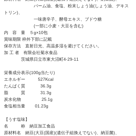
パーム油、食塩、粉末しょう油(しょう油、デキス
トリン)、
一味唐辛子、酵母エキス、ブドウ糖
(一部に小麦・大豆を含む)
内 容 量 ５g×10包
賞味期限 枠外下部に記載
保存方法 直射日光、高温多湿を避けてください。
加 工 者 有限会社菊水食品
茨城県日立市東大沼町4-29-11
栄養成分表示(100g当たり)
エネルギー 527Kcal
たんぱく質 36.3g
脂 質 31.3g
炭水化物 25.1g
食塩相当量 01.23g
【うす塩味】
名 称 納豆加工食品
原材料名 納豆(大豆(国産)(遺伝子組換えでない)、納豆菌)、