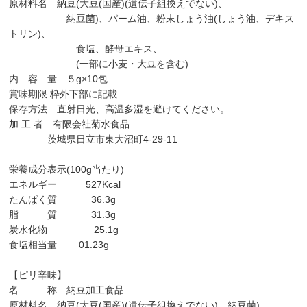
原材料名 納豆(大豆(国産)(遺伝子組換えでない)、
納豆菌)、パーム油、粉末しょう油(しょう油、デキス
トリン)、
食塩、酵母エキス、
(一部に小麦・大豆を含む)
内 容 量 ５g×10包
賞味期限 枠外下部に記載
保存方法 直射日光、高温多湿を避けてください。
加 工 者 有限会社菊水食品
茨城県日立市東大沼町4-29-11
栄養成分表示(100g当たり)
エネルギー 527Kcal
たんぱく質 36.3g
脂 質 31.3g
炭水化物 25.1g
食塩相当量 01.23g
【ピリ辛味】
名 称 納豆加工食品
原材料名 納豆(大豆(国産)(遺伝子組換えでない)、納豆菌)、