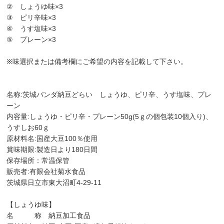
​② しょうゆ味×3
​③ ピリ辛味×3
④ うす塩味×3
⑤ プレーン×3
​
​※味選択または備考欄にご希望の内容を記載して下さい。
名称:茨城パンダ納豆どらい しょうゆ、ピリ辛、うす塩味、プレ
ーン
内容量:しょうゆ・ピリ辛・プレーン50g(5ｇの個包装10個入り)、
うすしお60ｇ
原材料名:国産大豆100％使用
賞味期限:製造日より180日間
保存場所：常温保管
販売者:有限会社菊水食品
茨城県日立市東大沼町4-29-11
【しょうゆ味】
名 称 納豆加工食品