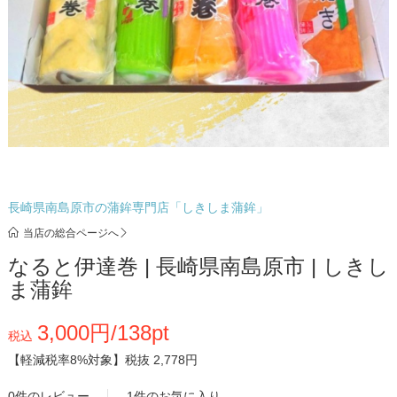
長崎県南島原市の蒲鉾専門店「しきしま蒲鉾」
当店の総合ページへ
なると伊達巻 | 長崎県南島原市 | しきし
ま蒲鉾
3,000円/138pt
税込
【軽減税率8%対象】
税抜 2,778円
0件のレビュー
1件のお気に入り