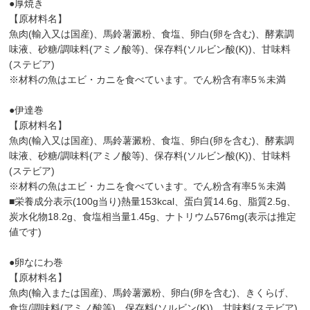
●厚焼き
【原材料名】
魚肉(輸入又は国産)、馬鈴薯澱粉、食塩、卵白(卵を含む)、酵素調
味液、砂糖/調味料(アミノ酸等)、保存料(ソルビン酸(K))、甘味料
(ステビア)
※材料の魚はエビ・カニを食べています。でん粉含有率5％未満
●伊達巻
【原材料名】
魚肉(輸入又は国産)、馬鈴薯澱粉、食塩、卵白(卵を含む)、酵素調
味液、砂糖/調味料(アミノ酸等)、保存料(ソルビン酸(K))、甘味料
(ステビア)
※材料の魚はエビ・カニを食べています。でん粉含有率5％未満
■栄養成分表示(100g当り)熱量153kcal、蛋白質14.6g、脂質2.5g、
炭水化物18.2g、食塩相当量1.45g、ナトリウム576mg(表示は推定
値です)
●卵なにわ巻
【原材料名】
魚肉(輸入または国産)、馬鈴薯澱粉、卵白(卵を含む)、きくらげ、
食塩/調味料(アミノ酸等)、保存料(ソルビン(K))、甘味料(ステビア)