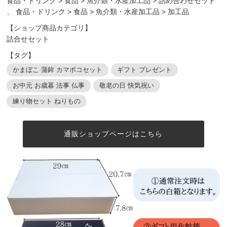
食品・ドリンク
>
食品
>
魚介類・水産加工品
>
詰め合わせセット
、
食品・ドリンク
>
食品
>
魚介類・水産加工品
>
加工品
【ショップ商品カテゴリ】
詰合せセット
【タグ】
かまぼこ 蒲鉾 カマボコセット
ギフト プレゼント
お中元 お歳暮 法事 仏事
敬老の日 快気祝い
練り物セット ねりもの
通販ショップページはこちら