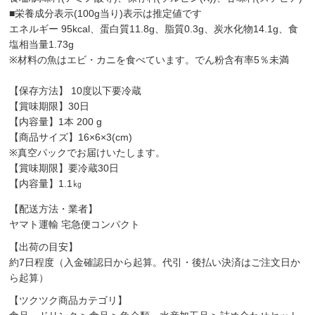
■栄養成分表示(100g当り)表示は推定値です
エネルギー 95kcal、蛋白質11.8g、脂質0.3g、炭水化物14.1g、食
塩相当量1.73g
※材料の魚はエビ・カニを食べています。でん粉含有率5％未満
【保存方法】 10度以下要冷蔵
【賞味期限】30日
【内容量】1本 200 g
【商品サイズ】16×6×3(cm)
※真空パックでお届けいたします。
【賞味期限】要冷蔵30日
【内容量】1.1㎏
【配送方法・業者】
ヤマト運輸 宅急便コンパクト
【出荷の目安】
約7日程度（入金確認日から起算。代引・後払い決済はご注文日か
ら起算）
【ツクツク商品カテゴリ】