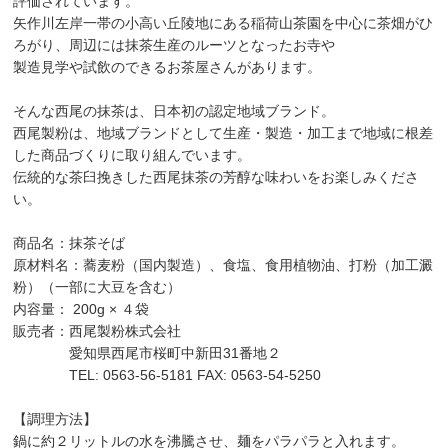
評価されています。
矢作川左岸一帯の小高い丘陵地にある稲荷山茶園を中心に茶畑がひ
ろがり、周辺には抹茶生産のルーツとなったお寺や
製造見学や試飲のできるお茶屋さんがあります。
そんな西尾の抹茶は、日本初の認定地域ブランド。
西尾製粉は、地域ブランドとして生産・製造・加工まで地域に根差
した商品づくりに取り組んでいます。
伝統的な茶臼挽きした西尾抹茶の芳醇な味わいをお楽しみくださ
い。
商品名：抹茶そば
原材料名：蕎麦粉（国内製造）、食塩、食用植物油、打粉（加工澱
粉）（一部に大豆を含む）
内容量： 200g × ４袋
販売者：西尾製粉株式会社
愛知県西尾市桜町中新田31番地２
TEL: 0563-56-5181 FAX: 0563-54-5250
【調理方法】
鍋に約２リットルの水を沸騰させ、麺をパラパラと入れます。