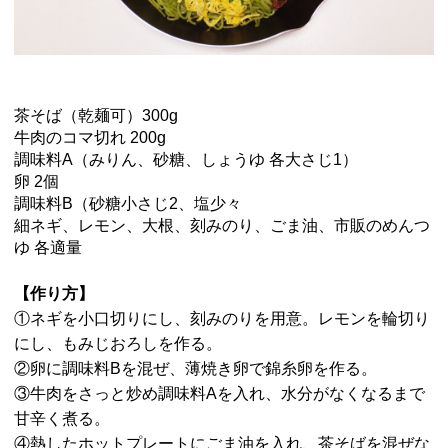
茶そば（乾麺可）300g
牛肉のコマ切れ 200g
調味料A（みりん、砂糖、しょうゆ 各大さじ1）
卵 2個
調味料B（砂糖小さじ2、塩少々
細ネギ、レモン、大根、刻みのり、ごま油、市販のめんつ
ゆ 各適量
【作り方】
①ネギを小口切りにし、刻みのりを用意。レモンを輪切り
にし、もみじおろしを作る。
②卵に調味料Bを混ぜ、薄焼き卵で錦糸卵を作る。
③牛肉をさっと炒め調味料Aを入れ、水分がなくなるまで
甘辛く煮る。
④熱したホットプレートにごま油を入れ、茶そばを混ぜな