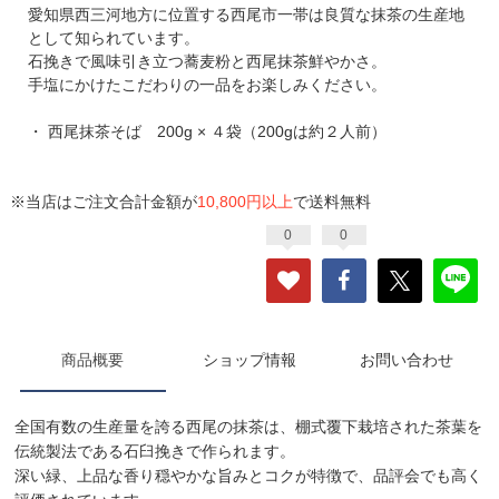
愛知県西三河地方に位置する西尾市一帯は良質な抹茶の生産地
として知られています。
石挽きで風味引き立つ蕎麦粉と西尾抹茶鮮やかさ。
手塩にかけたこだわりの一品をお楽しみください。
・ 西尾抹茶そば 200g × ４袋（200gは約２人前）
※当店はご注文合計金額が
10,800円以上
で送料無料
0
0
商品概要
ショップ情報
お問い合わせ
全国有数の生産量を誇る西尾の抹茶は、棚式覆下栽培された茶葉を
伝統製法である石臼挽きで作られます。
深い緑、上品な香り穏やかな旨みとコクが特徴で、品評会でも高く