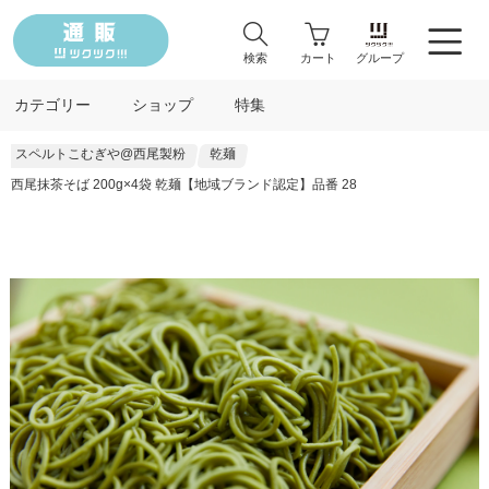
検索
カート
グループ
カテゴリー
ショップ
特集
スペルトこむぎや@西尾製粉
乾麺
西尾抹茶そば 200g×4袋 乾麺【地域ブランド認定】品番 28