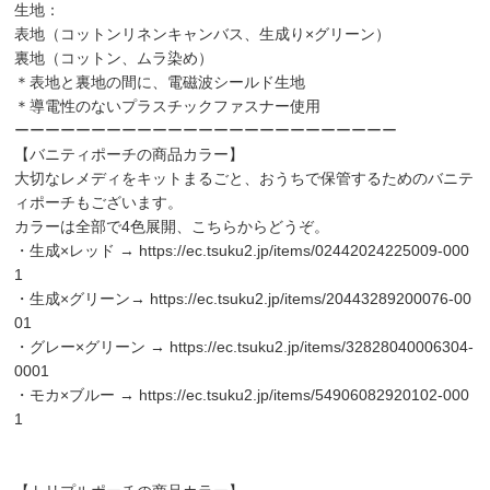
生地：
表地（コットンリネンキャンバス、生成り×グリーン）
裏地（コットン、ムラ染め）
＊表地と裏地の間に、電磁波シールド生地
＊導電性のないプラスチックファスナー使用
ーーーーーーーーーーーーーーーーーーーーーーーーー
【バニティポーチの商品カラー】
大切なレメディをキットまるごと、おうちで保管するためのバニテ
ィポーチもございます。
カラーは全部で4色展開、こちらからどうぞ。
・生成×レッド →
https://ec.tsuku2.jp/items/02442024225009-000
1
・生成×グリーン→
https://ec.tsuku2.jp/items/20443289200076-00
01
・グレー×グリーン →
https://ec.tsuku2.jp/items/32828040006304-
0001
・モカ×ブルー →
https://ec.tsuku2.jp/items/54906082920102-000
1