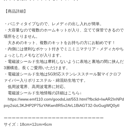
【商品詳細】
・バニティタイプなので、レメディの出し入れが簡単。
・大容量なので複数のホームキットが入り、立てて保管できるので
場所をとりません。
大きめのキット、複数のキットをお持ちの方にお勧めです！
・内側には便利なポケット付きでミニミニマテリア・メディカやち
ょっとしたメモなどが入ります。
・電磁波シールド生地は摩耗しないように表地と裏地の間に挟んだ
3層構造。長くご愛用いただけます。
・電磁波シールド生地は5G対応ステンレススチール製マイクロフ
ァイバー入りポリエステル・綿混紡生地です。
低周波電界、高周波電界に対応。
電磁波シールド生地情報の詳細はこちら↓
https://www.emf110.com/goodsList/553.html?fbclid=IwAR2InNPd
pxy2sizL3KJHP2P75zYAKwn8R5v2ArL1BiAGT32-0oGugWQ0ytI
ーーーーーーーーーーーーーーーーーーーーーーーーー
サイズ：18cm×12cm×6cm