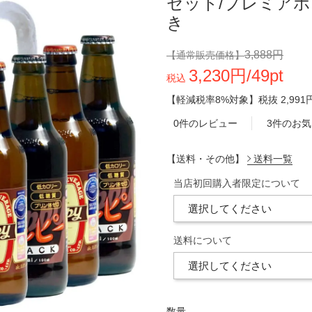
セット/プレミア
き
3,888円
【通常販売価格】
3,230円/49pt
税込
【軽減税率8%対象】
税抜
2,991
0件のレビュー
3件のお
【送料・その他】
送料一覧
当店初回購入者限定について
送料について
数量