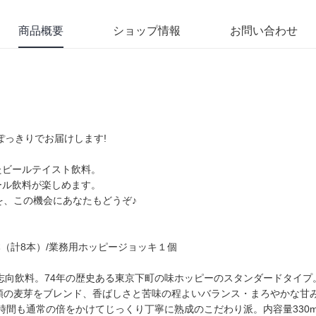
商品概要
ショップ情報
お問い合わせ
)ぽっきりでお届けします!
たビールテイスト飲料。
ール飲料が楽しめます。
を、この機会にあなたもどうぞ♪
2本（計8本）/業務用ホッピージョッキ１個
志向飲料。74年の歴史ある東京下町の味ホッピーのスタンダードタイプ。内容
類の麦芽をブレンド、香ばしさと苦味の程よいバランス・まろやかな甘みが特
時間も通常の倍をかけてじっくり丁寧に熟成のこだわり派。内容量330ml/