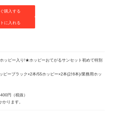
ぐ購入する
トに入れる
ミアホッピー入り!★ホッピーおてがるサンセット初めて特別
ホッピーブラック×2本/55ホッピー×2本(計8本)/業務用ホッ
400円（税抜）
）かかります。