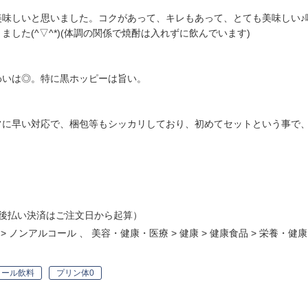
美味しいと思いました。コクがあって、キレもあって、とても美味しい♪
した(^▽^*)(体調の関係で焼酎は入れずに飲んでいます)
わいは◎。特に黒ホッピーは旨い。
常に早い対応で、梱包等もシッカリしており、初めてセットという事で
後払い決済はご注文日から起算）
>
ノンアルコール
、
美容・健康・医療
>
健康
>
健康食品
>
栄養・健康
コール飲料
プリン体0