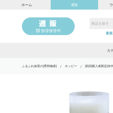
ホーム
通販
新規
カ
ふるふれ抹茶の[秀和物産]
ホッピー
[初回購入者限定]本