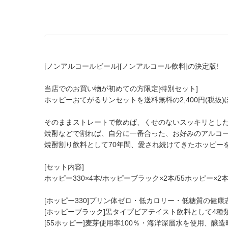
[ノンアルコールビール][ノンアルコール飲料]の決定版!
当店でのお買い物が初めての方限定[特別セット]
ホッピーおてがるサンセットを送料無料の2,400円(税抜
そのままストレートで飲めば、くせのないスッキリとし
焼酎などで割れば、自分に一番合った、お好みのアルコ
焼酎割り飲料として70年間、愛され続けてきたホッピー
[セット内容]
ホッピー330×4本/ホッピーブラック×2本/55ホッピー×
[ホッピー330]プリン体ゼロ・低カロリー・低糖質の健康
[ホッピーブラック]黒タイプビアテイスト飲料として4種
[55ホッピー]麦芽使用率100％・海洋深層水を使用、醸造