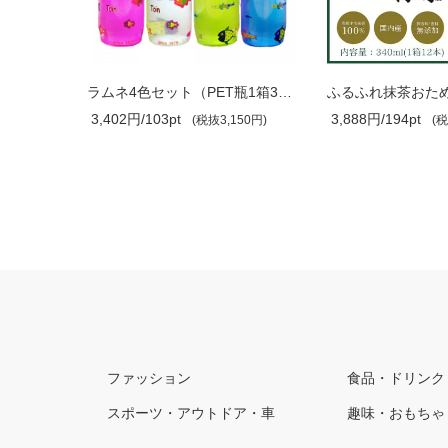
お祭りラムネ/お祭りや文化祭、イベント..
ラムネ4色セット（PET瓶1箱30本）
3,402円/103pt
3,888円/194pt
0円)
(税抜3,150円)
(税
ファッション
食品・ドリンク
スポーツ・アウトドア・車
趣味・おもちゃ