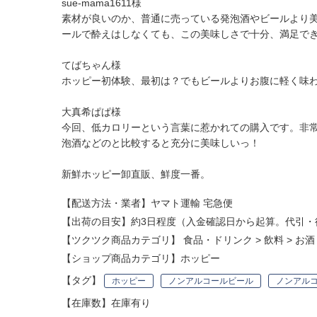
sue-mama1611様
素材が良いのか、普通に売っている発泡酒やビールより
ールで酔えはしなくても、この美味しさで十分、満足できま
てばちゃん様
ホッピー初体験、最初は？でもビールよりお腹に軽く味
大真希ぱぱ様
今回、低カロリーという言葉に惹かれての購入です。非
泡酒などのと比較すると充分に美味しいっ！
新鮮ホッピー卸直販、鮮度一番。
【配送方法・業者】ヤマト運輸 宅急便
【出荷の目安】約3日程度（入金確認日から起算。代引・
【ツクツク商品カテゴリ】
食品・ドリンク
>
飲料
>
お酒
【ショップ商品カテゴリ】
ホッピー
【タグ】
ホッピー
ノンアルコールビール
ノンアル
【在庫数】在庫有り