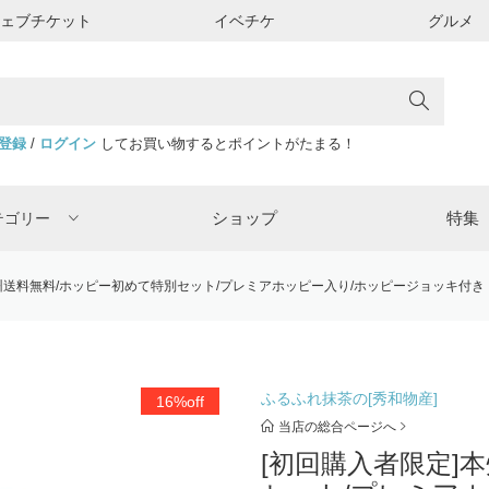
ウェブチケット
イベチケ
グルメ
登録
/
ログイン
してお買い物するとポイントがたまる！
ショップ
特集
テゴリー
州送料無料/ホッピー初めて特別セット/プレミアホッピー入り/ホッピージョッキ付き
ふるふれ抹茶の[秀和物産]
16%off
当店の総合ページへ
[初回購入者限定]