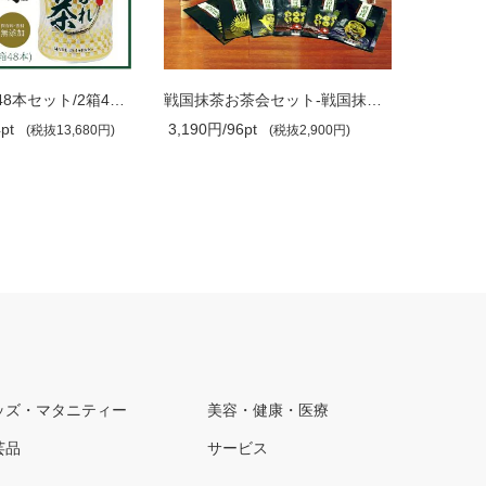
ふるふれ抹茶48本セット/2箱48本/340ml/..
戦国抹茶お茶会セット-戦国抹茶1パック6..
pt
3,190円/96pt
1,540円/
(税抜13,680円)
(税抜2,900円)
ッズ・マタニティー
美容・健康・医療
芸品
サービス