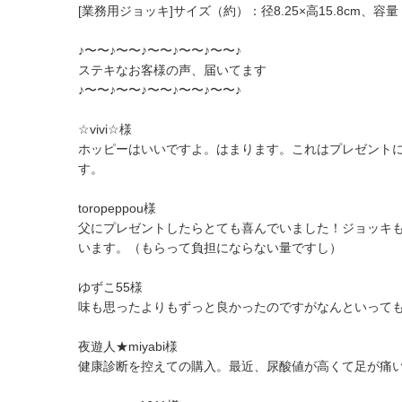
[業務用ジョッキ]サイズ（約）：径8.25×高15.8cm、容量：
♪〜〜♪〜〜♪〜〜♪〜〜♪〜〜♪
ステキなお客様の声、届いてます
♪〜〜♪〜〜♪〜〜♪〜〜♪〜〜♪
☆vivi☆様
ホッピーはいいですよ。はまります。これはプレゼント
す。
toropeppou様
父にプレゼントしたらとても喜んでいました！ジョッキ
います。（もらって負担にならない量ですし）
ゆずこ55様
味も思ったよりもずっと良かったのですがなんといっても
夜遊人★miyabi様
健康診断を控えての購入。最近、尿酸値が高くて足が痛