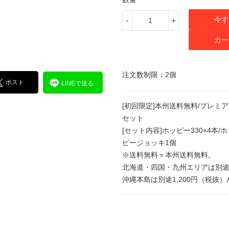
今す
-
+
カー
注文数制限：2個
ポスト
LINEで送る
[初回限定]本州送料無料/プレ
セット
[セット内容]ホッピー330×4本/
ピージョッキ1個
※送料無料＝本州送料無料。
北海道・四国・九州エリアは別途
沖縄本島は別途1,200円（税抜