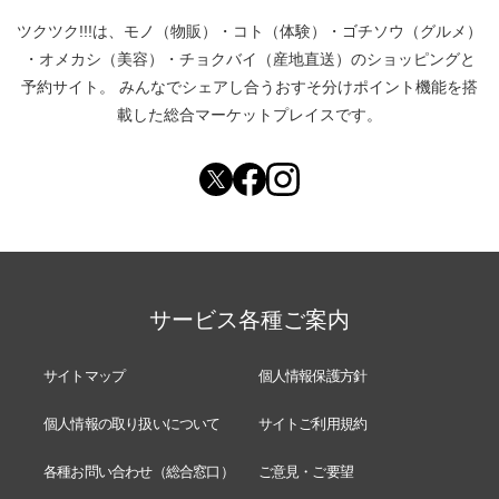
ツクツク!!!は、
モノ（物販）
・
コト（体験）
・
ゴチソウ（グルメ）
・
オメカシ（美容）
・
チョクバイ（産地直送）
のショッピングと
予約サイト。
みんなでシェアし合う
おすそ分けポイント機能
を搭
載した総合マーケットプレイスです。
サービス各種ご案内
サイトマップ
個人情報保護方針
個人情報の取り扱いについて
サイトご利用規約
各種お問い合わせ（総合窓口）
ご意見・ご要望