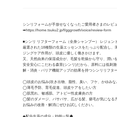
シンリフォームが手放せなくなったご愛用者さまのレビュ
➡
https://home.tsuku2.jp/f/gggrowth/voice/review-form
■シンリ リフターフォーム（全身シャンプー） レジェ
厳選された18種類の生薬エッセンスをたっぷり配合し、
ジングケア作用が、頭皮に優しく働きかけます。
又、天然由来の保湿成分が、毛髪を乾燥から守り、潤い
安全安心にこだわる森里(シンリ)だから、原料には低刺
解・消炎・バリア機能アップの効果を持つシンリリフタ
◯頭皮のお悩み(吹き出物、脂性、臭い、フケ、かゆみな
◯薄毛予防、育毛促進、頭皮ケアをしたい方
◯肌荒れ、敏感肌、アトピー性皮膚炎の方
◯髪のダメージ、パサパサ、広がる髪、癖毛が気になる
お悩みの改善・解消にぜひお試しください。
◆配合生薬の成分・効能一覧◆