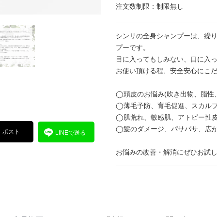
注文数制限：制限無し
シンリの全身シャンプーは、繰
プーです。
目に入ってもしみない、口に入
お使い頂ける程、安全安心にこ
◯頭皮のお悩み(吹き出物、脂性
◯薄毛予防、育毛促進、スカル
◯肌荒れ、敏感肌、アトピー性
◯髪のダメージ、パサパサ、広
ポスト
LINEで送る
お悩みの改善・解消にぜひお試