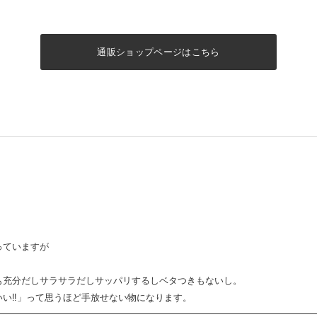
通販ショップページはこちら
っていますが
も充分だしサラサラだしサッパリするしベタつきもないし。
い‼︎」って思うほど手放せない物になります。