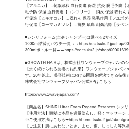
【アルニカ】…刺激緩和 血行促進 保湿 抗炎 脱毛予防
毛予防 保湿 血行促進【コンフリー】…消炎 保湿 収れ
行促進【ヒキオコシ】…収れん 保湿 発毛作用【フユボダ
行促進【ローマカミツレ】…抗炎 鎮痒 創傷治癒【ラベ
■シンリフォーム(全身シャンプー)は選べる2サイズ
1000ml詰替えパウチ一覧→→
https://ec.tsuku2.jp/shop
300mlボトル一覧→→
https://ec.tsuku2.jp/shop/0000163
■GROWTH HAIRは、株式会社ワンウェーブジャパン
【永く続けられる技術のお約束】ワンウェーブジャパン s
す。20年以上、美容技術における問題を解決できる技術
株式会社ワンウェーブジャパン公式HPはこちら
↓↓↓
https://www.1wavejapan.com/
【商品名】SHINRI Lifter Foam Regend Essenc
【使用方法】頭髪に本品を適量塗布し、軽くマッサージ
※ご使用方法はこちら➡
https://home.tsuku2.jp/f/aboutgro
【ご注意】肌にあわないとき、また、傷、しっしん等異