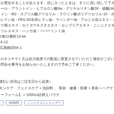
状が悪化することがあります。目に入ったときは、すぐに洗い流して下
ル・アラントイン・ヒアルロン酸Na・グリチルリチン酸2K・硫酸(AI/
ン・BG・カプリル酸グリセリル・ラウリン酸ポリグリセリル-10・ポリ
水添ヒマシ油・PEG-60水添ヒマシ油・ラベンダー油・アルニカ花エキ
ヤク根エキス・セイヨウキズタエキス・センブリアエキス・ニンニクエ
ミツレエキス・ハッカ油・ペパーミント油
22番町19-66
-12
広面鍋沼58-1
クロネコヤマト又は佐川急便での配送に変更させていただく場合がござ
問合せ番号をお知らせいたしますので予めご了承ください。
後払い決済はご注文日から起算）
キンケア・フェイスケア
>
洗顔料
、
美容・健康・医療
>
美容
>
ヘアケ
ターフォーム】
>
1000ml詰替えパウチ
ア
SHINRI
ノンシリコンシャンプー