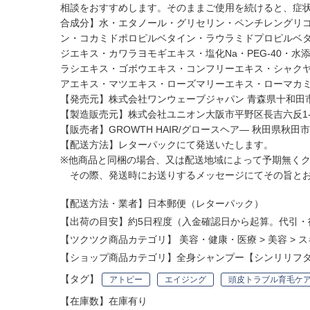
相談をおすすめします。そのままご使用を続けると、症
合成分】水・エタノール・グリセリン・ペンチレングリコー
ン・コカミドポロピルベタイン・ラウラミドプロピルベタイ
ジエキス・カワラヨモギエキス・塩化Na・PEG-40・
ラシエキス・ゴボウエキス・コンフリーエキス・シャク
アエキス・マツエキス・ローズマリーエキス・ローマカ
【発売元】株式会社ワンウェーブジャパン 青森県十和田市東
【製造販売元】株式会社ユニオン大阪市平野区長吉六反1-4
【販売者】GROWTH HAIR/グロースヘア― 秋田県秋田市
【配送方法】レターパックにて発送いたします。
※他商品と同梱の場合、又は配送地域によって予期無く
その際、発送時にお送りするメッセージにてその旨とお
【配送方法・業者】日本郵便（レターパック）
【出荷の目安】約5日程度（入金確認日から起算。代引・
【ツクツク商品カテゴリ】
美容・健康・医療
>
美容
>
ス
【ショップ商品カテゴリ】
全身シャンプー【シンリリフ
【タグ】
アトピー
エイジング
頭皮トラブル育毛ケ
【在庫数】在庫有り