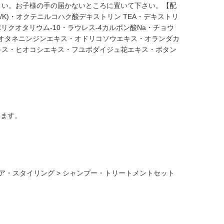
さい。お子様の手の届かないところに置いて下さい。【配
K)・オクテニルコハク酸デキストリン TEA・デキストリ
クオタリウム-10・ラウレス-4カルボン酸Na・チョウ
ス・オタネニンジンエキス・オドリコソウエキス・オランダカ
キス・ヒオコシエキス・フユボダイジュ花エキス・ボタン
います。
ア・スタイリング
>
シャンプー・トリートメントセット