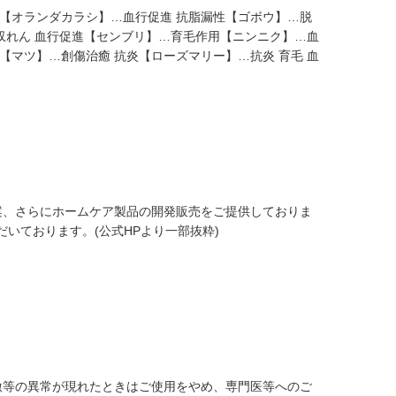
防【オランダカラシ】…血行促進 抗脂漏性【ゴボウ】…脱
 収れん 血行促進【センブリ】…育毛作用【ニンニク】…血
【マツ】…創傷治癒 抗炎【ローズマリー】…抗炎 育毛 血
提案、さらにホームケア製品の開発販売をご提供しておりま
いております。(公式HPより一部抜粋)
激等の異常が現れたときはご使用をやめ、専門医等へのご