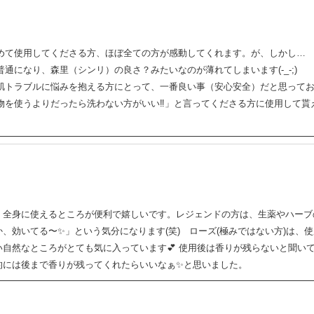
めて使用してくださる方、ほぼ全ての方が感動してくれます。が、しかし…
通になり、森里（シンリ）の良さ？みたいなのが薄れてしまいます(-_-;)
肌トラブルに悩みを抱える方にとって、一番良い事（安心安全）だと思って
物を使うよりだったら洗わない方がいい‼︎」と言ってくださる方に使用して貰
。全身に使えるところが便利で嬉しいです。レジェンドの方は、生薬やハーブ
、効いてる〜✨」という気分になります(笑) ローズ(極みではない方)は、
自然なところがとても気に入っています💕 使用後は香りが残らないと聞い
的には後まで香りが残ってくれたらいいなぁ✨と思いました。