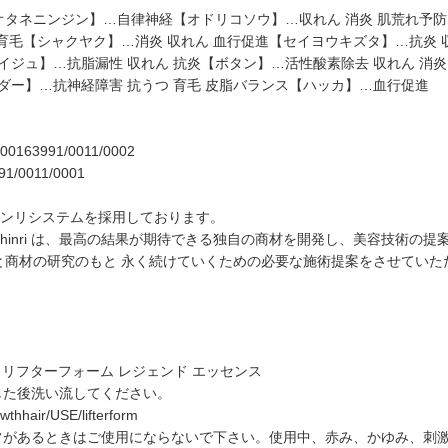
【オタネニンジン】…自律神経【オドリコソウ】…収れん 消炎 肌荒れ予
ん 育毛【シャクヤク】…消炎 収れん 血行促進【セイヨウキズタ】…抗炎
イジュ】…抗脂漏性 収れん 抗炎【ボタン】…活性酸素除去 収れん 消炎
ンダー】…抗神経障害 抗うつ 育毛 皮脂バランス【ハッカ】…血行促進
/0000163991/0011/0002
991/0011/0001
のシンリシステムを採用しております。
hinri は、最高の結果が期待できる独自の商材を開発し、美容技術の
と商材の研究のもと 永く続けていくための必要な施術提案をさせていただ
es シンリ リフターフォーム レジェンド エッセンス
した後洗い流してください。
wthhair/USE/lifterform
常があるときはご使用にならないで下さい。使用中、赤み、かゆみ、刺