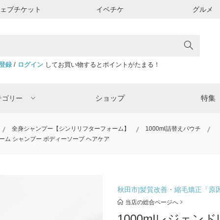
ウェブチケット
イベチケ
グルメ
登録
/
ログイン
してお買い物するとポイントがたまる！
ショップ
特集
テゴリー
全身シャンプー【シンリリフターフォーム】
1000ml詰替えパウチ
ォーム シャンプー ボディーソープ ヘアケア
秋田市|髪質改善・縮毛矯正「原因を
当店の総合ページへ
1000mlレジェ