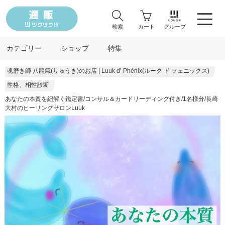
検索
カート
グループ
カテゴリー
ショップ
特集
魂磨き師 八龍氣(りゅうき)のお店 | Luuk d’ Phénix(ルーク ド フェニックス)
性格、相性診断
あなたの本質を紐解く鑑定書/コンサル＆カードリーディング付き/1名様分/長崎
大村のヒーリングサロンLuuk