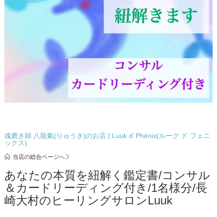
魂磨き師 八龍氣(りゅうき)のお店 | Luuk d’ Phénix(ルーク ド フェニ
ックス)
当店の総合ページへ
あなたの本質を紐解く鑑定書/コンサル
＆カードリーディング付き/1名様分/長
崎大村のヒーリングサロンLuuk