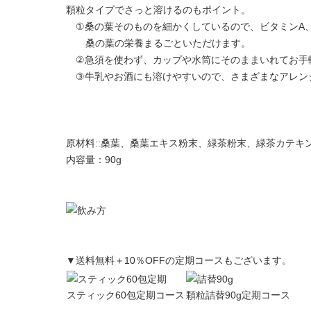
顆粒タイプでさっと溶けるのもポイント。
①桑の葉そのものを細かくしているので、ビタミンA、
桑の葉の栄養まるごといただけます。
②急須を使わず、カップや水筒にそのままいれてお手
③牛乳やお酒にも溶けやすいので、さまざまなアレン
原材料::桑葉、桑葉エキス粉末、緑茶粉末、緑茶カテキ
内容量：90g
▼送料無料＋10％OFFの定期コースもございます。
スティック60包定期コース
顆粒詰替90g定期コース