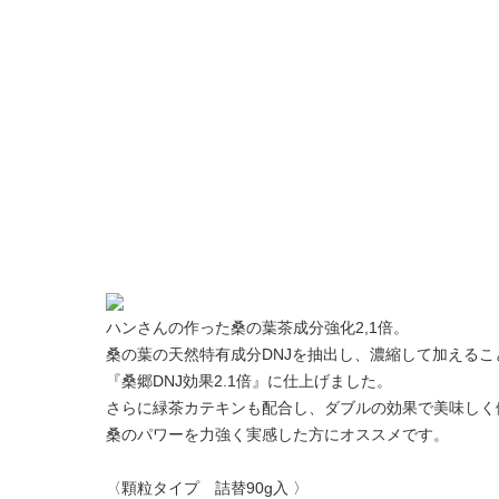
ハンさんの作った桑の葉茶成分強化2,1倍。
桑の葉の天然特有成分DNJを抽出し、濃縮して加えるこ
『桑郷DNJ効果2.1倍』に仕上げました。
さらに緑茶カテキンも配合し、ダブルの効果で美味しく
桑のパワーを力強く実感した方にオススメです。
〈顆粒タイプ 詰替90g入 〉