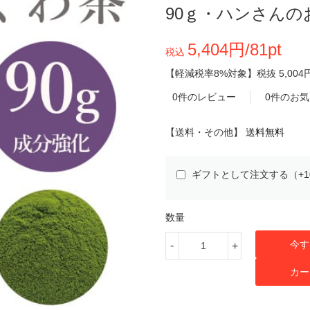
90ｇ・ハンさん
5,404円/81pt
税込
【軽減税率8%対象】
税抜
5,004
0件のレビュー
0件のお
【送料・その他】
送料無料
ギフトとして注文する（+1
数量
今す
-
+
カー