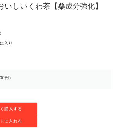
のおいしいくわ茶【桑成分強化】
円
気に入り
00円）
ぐ購入する
トに入れる