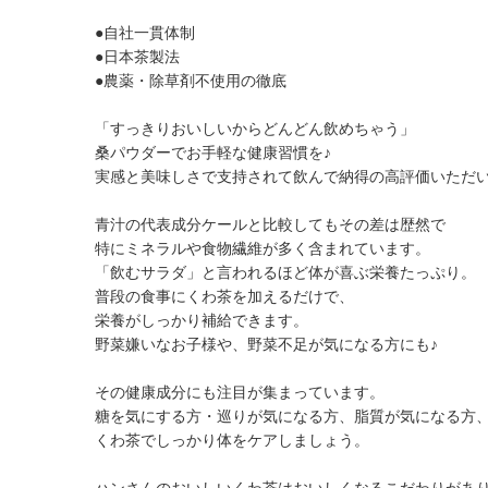
●自社一貫体制
●日本茶製法
●農薬・除草剤不使用の徹底
「すっきりおいしいからどんどん飲めちゃう」
桑パウダーでお手軽な健康習慣を♪
実感と美味しさで支持されて飲んで納得の高評価いただ
青汁の代表成分ケールと比較してもその差は歴然で
特にミネラルや食物繊維が多く含まれています。
「飲むサラダ」と言われるほど体が喜ぶ栄養たっぷり。
普段の食事にくわ茶を加えるだけで、
栄養がしっかり補給できます。
野菜嫌いなお子様や、野菜不足が気になる方にも♪
その健康成分にも注目が集まっています。
糖を気にする方・巡りが気になる方、脂質が気になる方
くわ茶でしっかり体をケアしましょう。