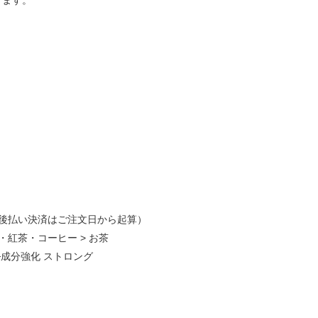
ります。
後払い決済はご注文日から起算）
・紅茶・コーヒー
>
お茶
└成分強化 ストロング