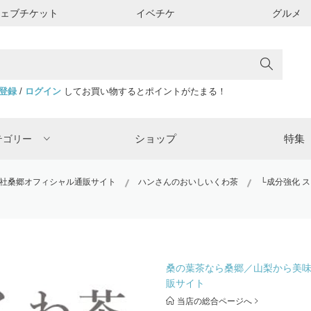
ウェブチケット
イベチケ
グルメ
登録
/
ログイン
してお買い物するとポイントがたまる！
ショップ
特集
テゴリー
社桑郷オフィシャル通販サイト
ハンさんのおいしいくわ茶
└成分強化 
桑の葉茶なら桑郷／山梨から美
販サイト
当店の総合ページへ