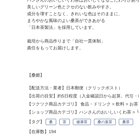
ハンさんのおいしいくわ茶はおいしくなるこだわりがあ
美しいグリーン色とクセのない飲みやすさ。
成分を壊すことなく、きれいな色はそのままに、
まろやかな風味のよい桑茶ができあがる
「日本茶製法」を採用しています。
栽培から商品作りまで「自社一貫体制」
責任をもってお届けします。
【桑郷】
【配送方法・業者】日本郵便（クリックポスト）
【出荷の目安】約5日程度（入金確認日から起算。代引・
【ツクツク商品カテゴリ】
食品・ドリンク
>
飲料
>
お茶
【ショップ商品カテゴリ】
ハンさんのおいしいくわ茶
>
【タグ】
桑
茶
健康茶
桑の葉茶
桑茶
【在庫数】194