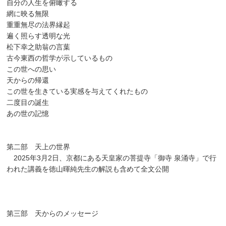
自分の人生を俯瞰する
網に映る無限
重重無尽の法界縁起
遍く照らす透明な光
松下幸之助翁の言葉
古今東西の哲学が示しているもの
この世への思い
天からの帰還
この世を生きている実感を与えてくれたもの
二度目の誕生
あの世の記憶
第二部 天上の世界
2025年3月2日、京都にある天皇家の菩提寺「御寺 泉涌寺」で行
われた講義を徳山暉純先生の解説も含めて全文公開
第三部 天からのメッセージ