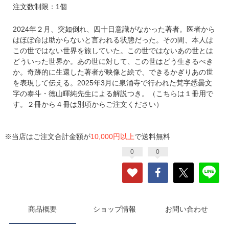
注文数制限：1個
2024年２月、突如倒れ、四十日意識がなかった著者。医者から
はほぼ命は助からないと言われる状態だった。その間、本人は
この世ではない世界を旅していた。この世ではないあの世とは
どういった世界か。あの世に対して、この世はどう生きるべき
か。奇跡的に生還した著者が映像と絵で、できるかぎりあの世
を表現して伝える。2025年3月に泉涌寺で行われた梵字悉曇文
字の泰斗・徳山暉純先生による解説つき。（こちらは１冊用で
す。２冊から４冊は別項からご注文ください）
※当店はご注文合計金額が
10,000円以上
で送料無料
0
0
商品概要
ショップ情報
お問い合わせ