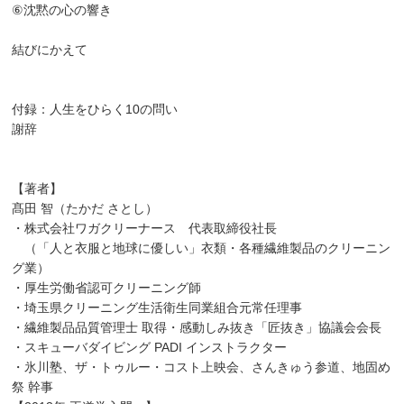
⑥沈黙の心の響き
結びにかえて
付録：人生をひらく10の問い
謝辞
【著者】
髙田 智（たかだ さとし）
・株式会社ワガクリーナース 代表取締役社長
（「人と衣服と地球に優しい」衣類・各種繊維製品のクリーニン
グ業）
・厚生労働省認可クリーニング師
・埼玉県クリーニング生活衛生同業組合元常任理事
・繊維製品品質管理士 取得・感動しみ抜き「匠抜き」協議会会長
・スキューバダイビング PADI インストラクター
・氷川塾、ザ・トゥルー・コスト上映会、さんきゅう参道、地固め
祭 幹事