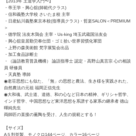
【2013年 王道学入門〜】
・帝王学・興心舘(師範代クラス)
・信和義塾大学校 さいたま校 主宰
・日産鮎川義塾東京本校(指導員クラス)・哲楽SALON＜PREMIUM
＞
・德学院 法友木鶏会 主宰・Us-king 埼玉武蔵国法友会
・興心舘皇居勤労奉仕団・ゴミ拾い世界習慣化軍団
・上野の森美術館 梵字展覧会出品
・加工食品診断士
・（論語教育普及機構） 論語指導士 認定・高野山真言宗 心の相談
員 研修員
・天真塾 導師
◉老荘思想にも似た、「無」の思想と農法、生き様を実践された、
自然農法の元祖 福岡正信先生
◉大和魂、武士道、道徳、和の心など日本の精神、ギリシャ哲学、
インド哲学、中国思想など東洋思想を系譜する家系の継承者 德山
暉純先生
両師匠の直接の薫陶を受け、人生の規範とする！
【サイズ】
A５判並製、モノクロ144ページ、カラー16ページ