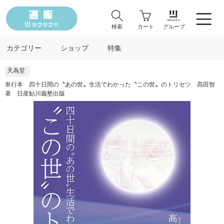
検索
カート
グループ
カテゴリー
ショップ
特集
天為堂
単行本 四十日間の〝あの世〟生活でわかった〝この世〟のトリセツ 髙田智
著 日産鮎川義塾出版