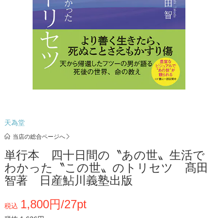
天為堂
当店の総合ページへ
単行本 四十日間の〝あの世〟生活で
わかった〝この世〟のトリセツ 髙田
智著 日産鮎川義塾出版
1,800円/27pt
税込