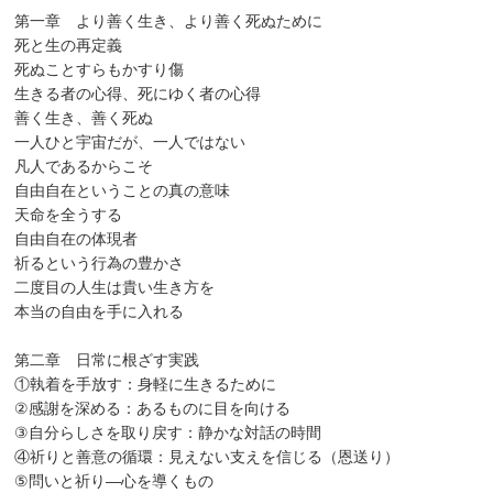
第一章 より善く生き、より善く死ぬために
死と生の再定義
死ぬことすらもかすり傷
生きる者の心得、死にゆく者の心得
善く生き、善く死ぬ
一人ひと宇宙だが、一人ではない
凡人であるからこそ
自由自在ということの真の意味
天命を全うする
自由自在の体現者
祈るという行為の豊かさ
二度目の人生は貴い生き方を
本当の自由を手に入れる
第二章 日常に根ざす実践
①執着を手放す：身軽に生きるために
②感謝を深める：あるものに目を向ける
③自分らしさを取り戻す：静かな対話の時間
④祈りと善意の循環：見えない支えを信じる（恩送り）
⑤問いと祈り―心を導くもの