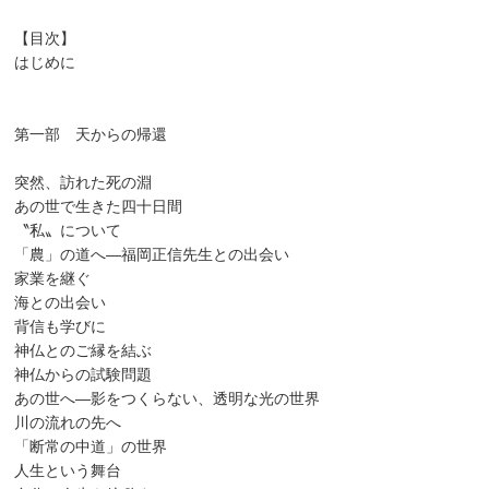
【目次】
はじめに
第一部 天からの帰還
突然、訪れた死の淵
あの世で生きた四十日間
〝私〟について
「農」の道へ―福岡正信先生との出会い
家業を継ぐ
海との出会い
背信も学びに
神仏とのご縁を結ぶ
神仏からの試験問題
あの世へ―影をつくらない、透明な光の世界
川の流れの先へ
「断常の中道」の世界
人生という舞台