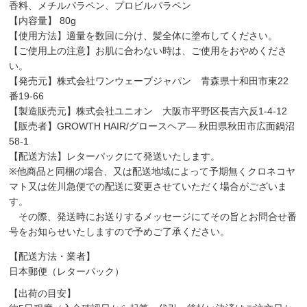
香料、メチルパラペン、プロビルパラペン
【内容量】 80g
【使用方法】適量を数回に分け、髪全体に塗布してください。
【ご使用上の注意】お肌に合わない時は、ご使用をおやめくださ
い。
【発売元】株式会社ワンウェーブジャパン 青森県十和田市東22
番19-66
【製造販売元】株式会社ユニオン 大阪市平野区長吉六反1-4-12
【販売者】GROWTH HAIR/グロースヘア― 秋田県秋田市広面鍋沼
58-1
【配送方法】レターパックにて発送いたします。
※他商品と同梱の場合、又は配送地域によって予期無くクロネコヤ
マト又は佐川急便での配送に変更させていただく場合がございま
す。
その際、発送時にお送りするメッセージにてその旨とお問合せ番
号をお知らせいたしますので予めご了承ください。
【配送方法・業者】
日本郵便（レターパック）
【出荷の目安】