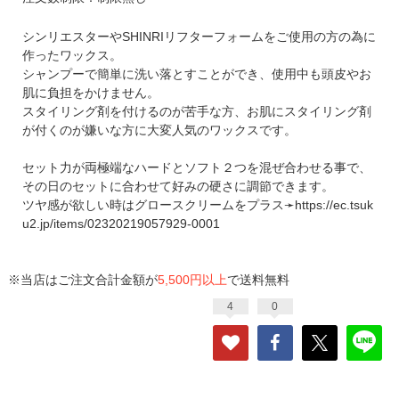
シンリエスターやSHINRIリフターフォームをご使用の方の為に
作ったワックス。
シャンプーで簡単に洗い落とすことができ、使用中も頭皮やお
肌に負担をかけません。
スタイリング剤を付けるのが苦手な方、お肌にスタイリング剤
が付くのが嫌いな方に大変人気のワックスです。
セット力が両極端なハードとソフト２つを混ぜ合わせる事で、
その日のセットに合わせて好みの硬さに調節できます。
ツヤ感が欲しい時はグロースクリームをプラス➛
https://ec.tsuk
u2.jp/items/02320219057929-0001
※当店はご注文合計金額が
5,500円以上
で送料無料
4
0