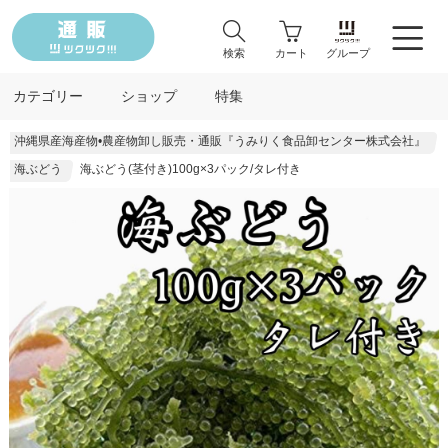
検索
カート
グループ
カテゴリー
ショップ
特集
沖縄県産海産物•農産物卸し販売・通販『うみりく食品卸センター株式会社』
海ぶどう
海ぶどう(茎付き)100g×3パック/タレ付き