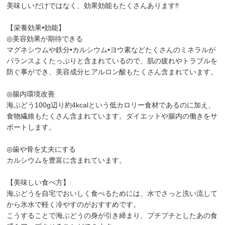
美味しいだけではなく、効果効能もたくさんあります‼︎
【栄養効果•効能】
◎美容効果が期待できる
マグネシウムや鉄分•カルシウム•ヨウ素などたくさんのミネラルが
バランスよくたっぷりと含まれているので、肌の疲れやトラブルを
防ぐ事ができ、美容成分ヒアルロン酸もたくさん含まれています。
◎腸内環境改善
海ぶどう100g辺り約4kcalという低カロリー食材であるのに加え、
食物繊維もたくさん含まれています。ダイエットや腸内の働きをサ
ポートします。
◎歯や骨を丈夫にする
カルシウムを豊富に含まれています。
【美味しい食べ方】
海ぶどうを自宅でおいしく食べるためには、水でさっと洗い流して
から氷水で軽く冷やすのがおすすめです。
こうすることで海ぶどうの身が引き締まり、プチプチとしたあの食