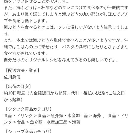
感をアップさせることができます。
また、海ぶどうは三杯酢などのタレにつけて食べるのが一般的です
が、あまり長く浸してしまうと海ぶどうの丸い部分がしぼんでプチ
プチ食感も低下します。
海ぶどうを食べるときには、タレに浸しすぎないよう注意しましょ
う。
また、本土では海ぶどうを単体で食べることが多いようですが、沖
縄ではごはんの上に乗せたり、パスタの具材にしたりとさまざまな
食べ方がされています。
自分だけのオリジナルレシピを考えてみるのも楽しいですよ。
【配送方法・業者】
佐川急便
【出荷の目安】
約10日程度（入金確認日から起算。代引・後払い決済はご注文日
から起算）
【ツクツク商品カテゴリ】
食品・ドリンク
>
食品
>
魚介類・水産加工品
>
海藻
、
食品・ドリ
ンク
>
食品
>
魚介類・水産加工品
>
海藻
【ショップ商品カテゴリ】