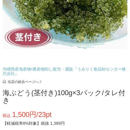
沖縄県産海産物•農産物卸し販売・通販『うみりく食品卸センター株
式会社』
当店の総合ページへ
海ぶどう(茎付き)100g×3パック/タレ付
き
1,500円/23pt
税込
【軽減税率8%対象】
税抜 1,389円